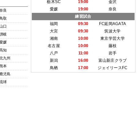
栃木SC
19:00
金沢
愛媛
19:00
奈良
奈良
練習試合
鳥取
福岡
09:30
FC延岡AGATA
山口
大宮
09:30
筑波大学
讃岐
湘南
10:00
東京学芸大学
愛媛
名古屋
10:00
藤枝
高知
八戸
11:00
岩手
北九州
新潟
16:00
富山新庄クラブ
熊本
鳥栖
17:00
ジェイリースFC
鹿児島
琉球