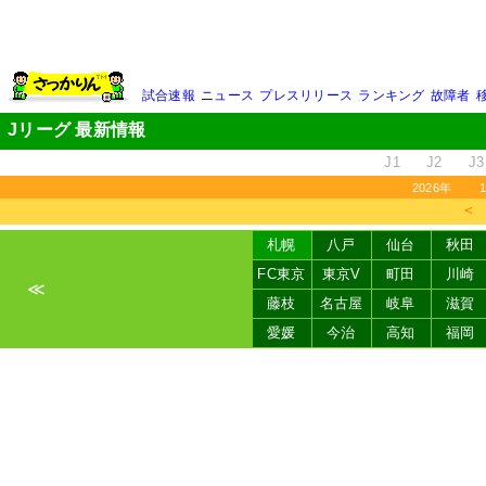
試合速報
ニュース
プレスリリース
ランキング
故障者
Jリーグ 最新情報
J1
J2
J3
2026年
＜
札幌
八戸
仙台
秋田
FC東京
東京V
町田
川崎
≪
藤枝
名古屋
岐阜
滋賀
愛媛
今治
高知
福岡