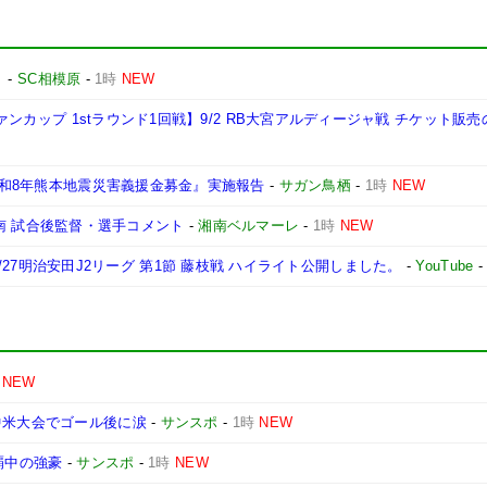
ト
-
SC相模原
-
1時
NEW
ヴァンカップ 1stラウンド1回戦】9/2 RB大宮アルディージャ戦 チケット販
『令和8年熊本地震災害義援金募金』実施報告
-
サガン鳥栖
-
1時
NEW
s 湘南 試合後監督・選手コメント
-
湘南ベルマーレ
-
1時
NEW
|2026/27明治安田J2リーグ 第1節 藤枝戦 ハイライト公開しました。
-
YouTube
NEW
中米大会でゴール後に涙
-
サンスポ
-
1時
NEW
覇中の強豪
-
サンスポ
-
1時
NEW