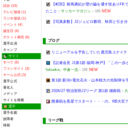
【町田】相馬勇紀が壁の脇を通す技ありFK
試合 (15)
たこと
-
サッカーマガジン
-
1時
NEW
テレビ放送 (1)
ラジオ放送 (1)
【写真多数】J2ジュビロ磐田、秋田と引き
イベント (4)
誕生日 (4)
チケット発売 (6)
ブログ
選手出演
キャンプ
リニューアルを予告していた鹿児島ユナイテ
サイト
すべて (6)
【記者会見 J1第1節 福岡-神戸】「この
ファンサイト (3)
fukuoka」中倉一志
-
1時
NEW
チーム公式 (3)
第1節:新潟○電光石火・山本桜大の先制弾を
選手公式
著名人
2026/27 明治安田J2リーグ 第1節 湘南戦
-
大
メディア
サイトを推薦
開幕戦を黒星でスタート・・・の、RB大宮
選手
選手名鑑
故障者
リーグ戦
移籍