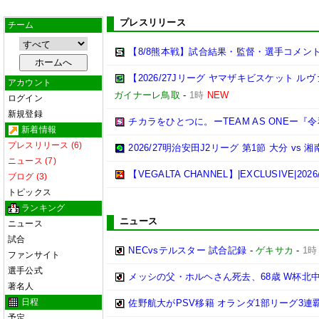
プレスリリース
チーム
【8/8熊本戦】試合結果・監督・選手コメン
【2026/27Jリーグ ヤマザキビスケット ル
アカウント
ガイナーレ鳥取
-
1時
NEW
ログイン
新規登録
チカラをひとつに。ーTEAM AS ONEー
新着情報
プレスリリース (6)
2026/27明治安田J2リーグ 第1節 大分 v
ニュース (7)
【VEGALTA CHANNEL】|EXCLUSIVE
ブログ (3)
トピックス
ランキング
ニュース
ニュース
試合
NECvsテルスター 試合記録
-
ゲキサカ
-
1時
ファンサイト
選手公式
メッシの父・ホルヘさん死去、68歳 W杯北
著名人
日程
佐野航大がPSV移籍 オランダ1部リーグ3連
予定