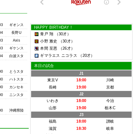
03
ギオンス
HAPPY BIRTHDAY !
04
長野U
青戸 翔
（30才）
03
Axis
小野 雅史
（30才）
03
ギケンス
本間 至恩
（26才）
ギマラエス ニコラス
（20才）
04
白波スタ
本日の試合
00
とうスタ
J1
30
ハトスタ
東京V
18:00
川崎
00
カンセキ
長崎
19:00
京都
J2
00
ニンスタ
いわき
18:00
今治
山形
19:00
栃木C
00
沖縄県陸
J3
福島
18:00
讃岐
滋賀
18:30
岐阜