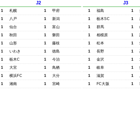
J2
J3
1
札幌
1
甲府
1
福島
1
1
八戸
1
新潟
1
栃木SC
1
1
仙台
1
富山
1
群馬
1
1
秋田
1
磐田
1
相模原
1
1
山形
1
藤枝
1
松本
1
1
いわき
1
徳島
1
長野
1
1
栃木C
1
今治
1
金沢
1
1
大宮
1
鳥栖
1
岐阜
1
1
横浜FC
1
大分
1
滋賀
1
1
湘南
1
宮崎
1
FC大阪
1