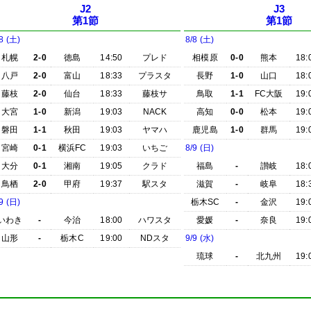
J2
J3
第1節
第1節
8 (土)
8/8 (土)
札幌
2-0
徳島
14:50
プレド
相模原
0-0
熊本
18:
八戸
2-0
富山
18:33
プラスタ
長野
1-0
山口
18:
藤枝
2-0
仙台
18:33
藤枝サ
鳥取
1-1
FC大阪
19:
大宮
1-0
新潟
19:03
NACK
高知
0-0
松本
19:
磐田
1-1
秋田
19:03
ヤマハ
鹿児島
1-0
群馬
19:
宮崎
0-1
横浜FC
19:03
いちご
8/9 (日)
大分
0-1
湘南
19:05
クラド
福島
-
讃岐
18:
鳥栖
2-0
甲府
19:37
駅スタ
滋賀
-
岐阜
18:
9 (日)
栃木SC
-
金沢
19:
いわき
-
今治
18:00
ハワスタ
愛媛
-
奈良
19:
山形
-
栃木C
19:00
NDスタ
9/9 (水)
琉球
-
北九州
19: