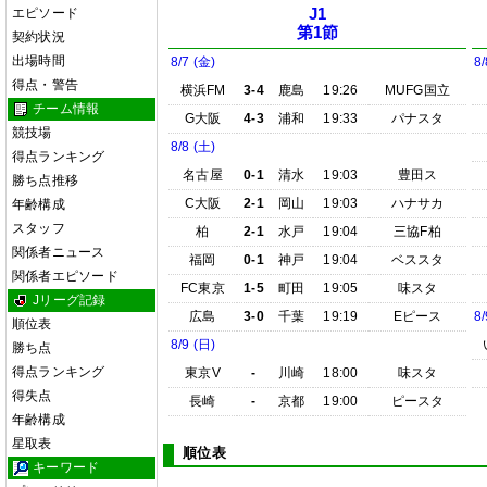
エピソード
J1
第1節
契約状況
出場時間
8/7 (金)
8/
得点・警告
横浜FM
3-4
鹿島
19:26
MUFG国立
チーム情報
G大阪
4-3
浦和
19:33
パナスタ
競技場
8/8 (土)
得点ランキング
名古屋
0-1
清水
19:03
豊田ス
勝ち点推移
C大阪
2-1
岡山
19:03
ハナサカ
年齢構成
スタッフ
柏
2-1
水戸
19:04
三協F柏
関係者ニュース
福岡
0-1
神戸
19:04
ベススタ
関係者エピソード
FC東京
1-5
町田
19:05
味スタ
Jリーグ記録
広島
3-0
千葉
19:19
Eピース
8/
順位表
8/9 (日)
勝ち点
得点ランキング
東京V
-
川崎
18:00
味スタ
得失点
長崎
-
京都
19:00
ピースタ
年齢構成
星取表
順位表
キーワード