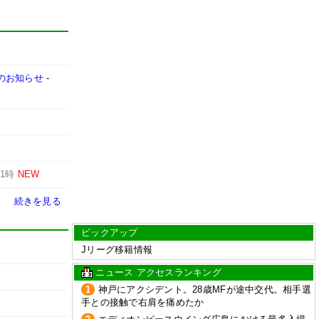
売のお知らせ
-
-
1時
NEW
続きを見る
ピックアップ
Jリーグ移籍情報
ニュース アクセスランキング
1
神戸にアクシデント。28歳MFが途中交代。相手選
手との接触で右肩を痛めたか