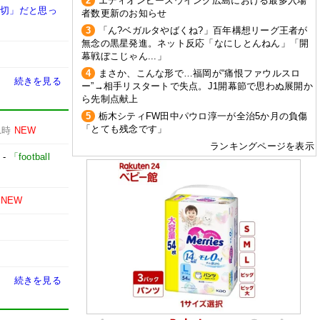
2
エディオンピースウイング広島における最多入場
大切」だと思っ
者数更新のお知らせ
3
「ん?ベガルタやばくね?」百年構想リーグ王者が
無念の黒星発進。ネット反応「なにしとんねん」「開
幕戦ぼこじゃん...」
4
まさか、こんな形で…福岡が“痛恨ファウルスロ
続きを見る
ー”→相手リスタートで失点。J1開幕節で思わぬ展開か
ら先制点献上
5
栃木シティFW田中パウロ淳一が全治5か月の負傷
「とても残念です」
1時
NEW
ランキングページを表示
-
「football
NEW
続きを見る