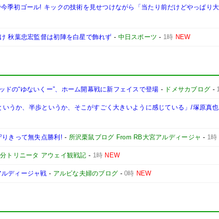
で今季初ゴール! キックの技術を見せつけながら「当たり前だけどやっぱり
分け 秋葉忠宏監督は初陣を白星で飾れず
-
中日スポーツ
-
1時
NEW
ッドの“ゆないくー”、ホーム開幕戦に新フェイスで登場
-
ドメサカブログ
-
一歩というか、半歩というか、そこがすごく大きいように感じている」/塚原真也
守りきって無失点勝利!
-
所沢栗鼠ブログ From RB大宮アルディージャ
-
1時
分トリニータ アウェイ観戦記
-
1時
NEW
アルディージャ戦
-
アルビな夫婦のブログ
-
0時
NEW