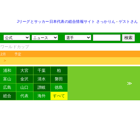
Jリーグとサッカー日本代表の総合情報サイト さっかりん
-
ゲストさん
FAワールドカップ
12月
予定
＞
浦和
大宮
千葉
柏
富山
金沢
清水
磐田
≫
広島
山口
讃岐
徳島
総合
代表
海外
すべて