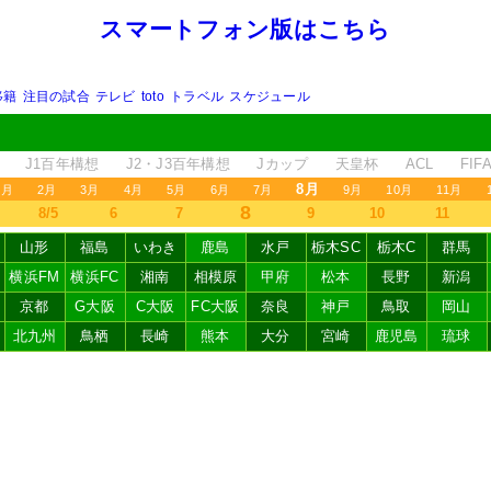
スマートフォン版はこちら
移籍
注目の試合
テレビ
toto
トラベル
スケジュール
J1百年構想
J2・J3百年構想
Jカップ
天皇杯
ACL
FI
8月
1月
2月
3月
4月
5月
6月
7月
9月
10月
11月
8
8/5
6
7
9
10
11
山形
福島
いわき
鹿島
水戸
栃木SC
栃木C
群馬
横浜FM
横浜FC
湘南
相模原
甲府
松本
長野
新潟
京都
G大阪
C大阪
FC大阪
奈良
神戸
鳥取
岡山
北九州
鳥栖
長崎
熊本
大分
宮崎
鹿児島
琉球