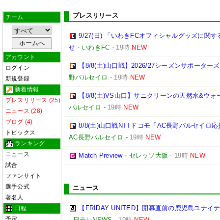
プレスリリース
チーム
9/27(日) 「いわきFCオフィシャルグッズに
せ
-
いわきFC
-
19時
NEW
アカウント
【8/8(土)山口戦】2026/27シーズンサポー
ログイン
野パルセイロ
-
19時
NEW
新規登録
新着情報
【8/8(土)VS山口】サニクリーンの天然水&
プレスリリース (25)
パルセイロ
-
19時
NEW
ニュース (28)
ブログ (4)
8/8(土)山口戦NTTドコモ「AC長野パルセイ
トピックス
AC長野パルセイロ
-
19時
NEW
ランキング
ニュース
Match Preview
-
セレッソ大阪
-
19時
NEW
試合
ファンサイト
選手公式
ニュース
著名人
【FRIDAY UNITED】開幕直前の鹿児島ユナ
日程
予定
-
日テレNEWS
-
19時
NEW