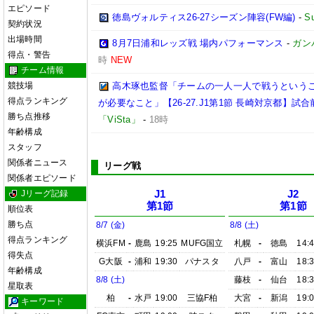
エピソード
徳島ヴォルティス26-27シーズン陣容(FW編)
-
S
契約状況
出場時間
8月7日浦和レッズ戦 場内パフォーマンス
-
ガン
得点・警告
時
NEW
チーム情報
競技場
高木琢也監督「チームの一人一人で戦うという
得点ランキング
が必要なこと」【26-27.J1第1節 長崎対京都】試合
勝ち点推移
「ViSta」
-
18時
年齢構成
スタッフ
関係者ニュース
リーグ戦
関係者エピソード
Jリーグ記録
J1
J2
第1節
第1節
順位表
勝ち点
8/7 (金)
8/8 (土)
得点ランキング
横浜FM
-
鹿島
19:25
MUFG国立
札幌
-
徳島
14:
得失点
G大阪
-
浦和
19:30
パナスタ
八戸
-
富山
18:
年齢構成
8/8 (土)
藤枝
-
仙台
18:
星取表
柏
-
水戸
19:00
三協F柏
大宮
-
新潟
19:
キーワード