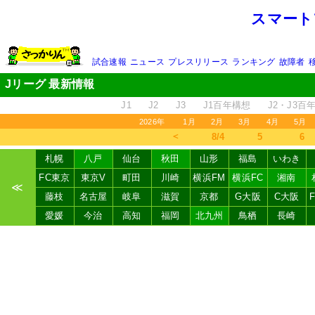
スマート
試合速報
ニュース
プレスリリース
ランキング
故障者
Jリーグ 最新情報
J1
J2
J3
J1百年構想
J2・J3百
2026年
1月
2月
3月
4月
5月
＜
8/4
5
6
札幌
八戸
仙台
秋田
山形
福島
いわき
FC東京
東京V
町田
川崎
横浜FM
横浜FC
湘南
≪
藤枝
名古屋
岐阜
滋賀
京都
G大阪
C大阪
愛媛
今治
高知
福岡
北九州
鳥栖
長崎