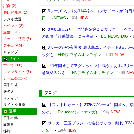
試合 (2)
3シーズンぶりのJ1昇格へ コンサドーレが“前日
テレビ放送 (1)
日テレNEWS
-
19時
NEW
ラジオ放送
イベント (2)
8月8日にJ2リーグ開幕を迎えるサッカー・ベガ
誕生日 (8)
の監督「師弟対決」にも注目!
-
TBS NEWS DIG
-
チケット発売 (6)
選手出演 (4)
Jリーグが今夜開幕 鹿児島ユナイテッド8日ホー
キャンプ
ッグも
-
FNNプライムオンライン
-
19時
NEW
サイト
すべて (11)
「1年間通してアグレッシブに戦う」あすJ2リー
ファンサイト (7)
意気込み語る
-
FNNプライムオンライン
-
19時
NE
チーム公式 (4)
選手公式
著名人
ブログ
メディア
サイトを推薦
【フォトレポート】2026/27シーズン開幕へ
選手
のか。
-
Dio-maga(ディオマガ)
-
19時
NEW
選手名鑑
サッカー王国ブラジルで進むサッカー離れ 36
故障者
とめ】
-
19時
NEW
移籍