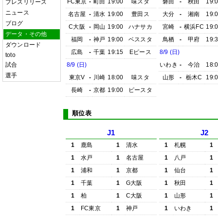
FC東京
-
町田
19:00
味スタ
磐田
-
秋田
19:
プレスリリース
ニュース
名古屋
-
清水
19:00
豊田ス
大分
-
湘南
19:
ブログ
C大阪
-
岡山
19:00
ハナサカ
宮崎
-
横浜FC
19:
データ・その他
福岡
-
神戸
19:00
ベススタ
鳥栖
-
甲府
19:
ダウンロード
広島
-
千葉
19:15
Eピース
8/9 (日)
toto
試合
8/9 (日)
いわき
-
今治
18:
選手
東京V
-
川崎
18:00
味スタ
山形
-
栃木C
19:
長崎
-
京都
19:00
ピースタ
順位表
J1
J2
1
鹿島
1
清水
1
札幌
1
1
水戸
1
名古屋
1
八戸
1
1
浦和
1
京都
1
仙台
1
1
千葉
1
G大阪
1
秋田
1
1
柏
1
C大阪
1
山形
1
1
FC東京
1
神戸
1
いわき
1