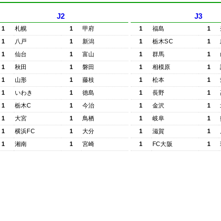
J2
J3
1
札幌
1
甲府
1
福島
1
1
八戸
1
新潟
1
栃木SC
1
1
仙台
1
富山
1
群馬
1
1
秋田
1
磐田
1
相模原
1
1
山形
1
藤枝
1
松本
1
1
いわき
1
徳島
1
長野
1
1
栃木C
1
今治
1
金沢
1
1
大宮
1
鳥栖
1
岐阜
1
1
横浜FC
1
大分
1
滋賀
1
1
湘南
1
宮崎
1
FC大阪
1