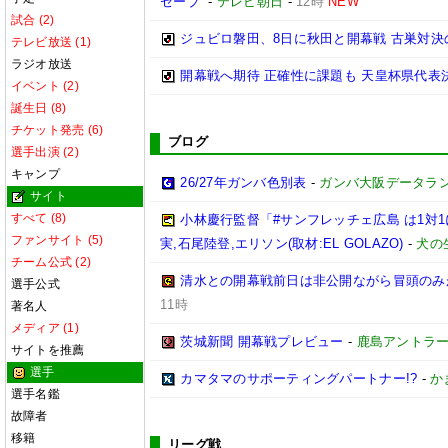
セーブ”
-
テレビ朝日
-
12時
NEW
試合 (2)
ジュビロ磐田、8日に秋田と開幕戦 古巣対決
テレビ放送 (1)
ラジオ放送
開幕戦へ期待 正確性に課題も 天皇杯県代表決
イベント (2)
誕生日 (8)
チケット発売 (6)
ブログ
選手出演 (2)
キャンプ
26/27年ガンバ色別表
-
ガンバ大阪データランド(G
サイト
すべて (8)
小林慶行監督「#サンフレッチェ広島 は1対
ファンサイト (5)
実,石尾陸登,エリソン(取材:EL GOLAZO)
-
犬の生
チーム公式 (2)
清水との開幕戦前日は非公開ながら冒頭のみ
選手公式
11時
著名人
メディア (1)
茨城新聞 開幕戦プレビュー
-
鹿島アントラ
サイトを推薦
選手
カマタマのサポーティングパートナー!?
-
か
選手名鑑
故障者
移籍
リーグ戦