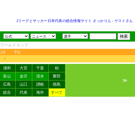
Jリーグとサッカー日本代表の総合情報サイト さっかりん
-
ゲストさん
FAワールドカップ
12月
予定
＞
浦和
大宮
千葉
柏
富山
金沢
清水
磐田
≫
広島
山口
讃岐
徳島
総合
代表
海外
すべて