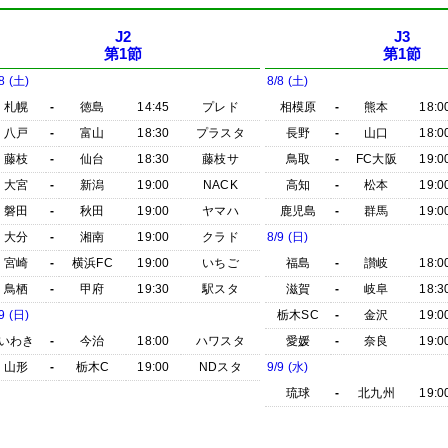
J2
J3
第1節
第1節
8 (土)
8/8 (土)
札幌
-
徳島
14:45
プレド
相模原
-
熊本
18:0
八戸
-
富山
18:30
プラスタ
長野
-
山口
18:0
藤枝
-
仙台
18:30
藤枝サ
鳥取
-
FC大阪
19:0
大宮
-
新潟
19:00
NACK
高知
-
松本
19:0
磐田
-
秋田
19:00
ヤマハ
鹿児島
-
群馬
19:0
大分
-
湘南
19:00
クラド
8/9 (日)
宮崎
-
横浜FC
19:00
いちご
福島
-
讃岐
18:0
鳥栖
-
甲府
19:30
駅スタ
滋賀
-
岐阜
18:3
9 (日)
栃木SC
-
金沢
19:0
いわき
-
今治
18:00
ハワスタ
愛媛
-
奈良
19:0
山形
-
栃木C
19:00
NDスタ
9/9 (水)
琉球
-
北九州
19:0