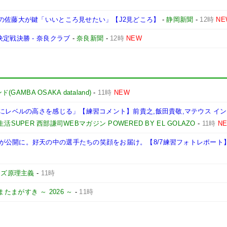
の佐藤大が鍵「いいところ見せたい」【J2見どころ】
-
静岡新聞
-
12時
NE
定戦決勝 - 奈良クラブ
-
奈良新聞
-
12時
NEW
AMBA OSAKA dataland)
-
11時
NEW
1にレベルの高さを感じる」【練習コメント】前貴之,飯田貴敬,マテウス イン
活SUPER 西部謙司WEBマガジン POWERED BY EL GOLAZO
-
11時
N
が公開に。好天の中の選手たちの笑顔をお届け。【8/7練習フォトレポート
ーズ原理主義
-
11時
またまがすき ～ 2026 ～
-
11時