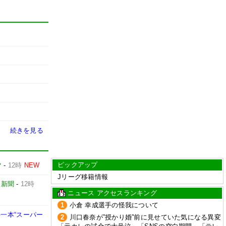
続きを見る
ピックアップ
ツ
-
12時
NEW
Jリーグ移籍情報
売新聞
-
12時
ニュース アクセスランキング
1
小倉 幸成選手の怪我について
一本“スーパー
2
川口春奈が”授かり婚”前に見せていた気になる異変