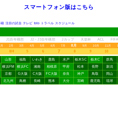
スマートフォン版はこちら
移籍
注目の試合
テレビ
toto
トラベル
スケジュール
J1百年構想
J2・J3百年構想
Jカップ
天皇杯
ACL
FI
8月
1月
2月
3月
4月
5月
6月
7月
9月
10月
11月
7
8/4
5
6
8
9
10
山形
福島
いわき
鹿島
水戸
栃木SC
栃木C
群馬
横浜FM
横浜FC
湘南
相模原
甲府
松本
長野
新潟
京都
G大阪
C大阪
FC大阪
奈良
神戸
鳥取
岡山
北九州
鳥栖
長崎
熊本
大分
宮崎
鹿児島
琉球