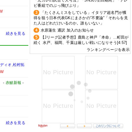
「元カレの試合で大号泣」「SNSの空白期間」「テレ
ビ番組でのぶっ飛びぶり」
W
3
「たくさんミスをしている」イタリア超名門が獲
得を狙う日本代表GKにまさかの“不要論”「それらを見
た人はどれだけいるのか。誰もいない」
4
水原蓮生 通訳 加入のお知らせ
続きを見る
5
【Jリーグ記者予想】鹿島と神戸「本命」…町田が
続く 水戸、福岡、千葉は厳しい戦いになりそう[4:57]
ランキングページを表示
ディオ,松村拓
EW
】
-
赤鯱新報
-
続きを見る