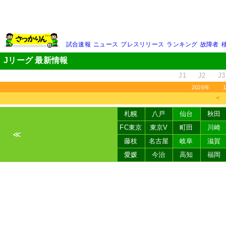
試合速報
ニュース
プレスリリース
ランキング
故障者
Jリーグ 最新情報
J1
J2
J3
2026年
＜
札幌
八戸
仙台
秋田
FC東京
東京V
町田
川崎
≪
藤枝
名古屋
岐阜
滋賀
愛媛
今治
高知
福岡