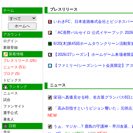
プレスリリース
チーム
いわきFC、日本道路株式会社とビジネスパ
「AC長野パルセイロ 公式イヤーブック 202
アカウント
ログイン
8/20(木)第45回ホームタウンクリーン活動
新規登録
新着情報
【2026/27シーズン】ホームゲーム来場者限
プレスリリース (26)
【ファミリー/シーズンシート会員限定】ア
ニュース (51)
ブログ (5)
トピックス
ニュース
ランキング
ニュース
栄冠へ真価見せる時、名古屋グランパス8日
試合
ファンサイト
「高み目指すというビジョン響いた」元得点
選手公式
NEW
著名人
日程
うぉ、マジか…? 鹿島の守護神・早川友基、
予定