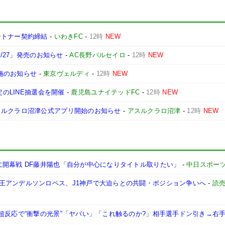
ートナー契約締結
-
いわきFC
-
12時
NEW
6/27」発売のお知らせ
-
AC長野パルセイロ
-
12時
NEW
実施のお知らせ
-
東京ヴェルディ
-
12時
NEW
定のLINE抽選会を開催
-
鹿児島ユナイテッドFC
-
12時
NEW
スルクラロ沼津公式アプリ開始のお知らせ
-
アスルクラロ沼津
-
12時
NEW
に開幕戦 DF藤井陽也「自分が中心になりタイトル取りたい」
-
中日スポー
王アンデルソンロペス、J1神戸で大迫らとの共闘・ポジション争いへ
-
読
超反応で“衝撃の光景”「ヤバい」「これ触るのか?」相手選手ドン引き→右手