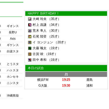
HAPPY BIRTHDAY !
大崎 玲央
（35才）
村上 昌謙
（34才）
0
ギオンス
荒木 隼人
（30才）
0
長野U
石尾 陸登
（25才）
0
Axis
イ ヨンジュン
（20才）
0
ギケンス
大藤 颯太
（19才）
0
白波スタ
古賀 竣
（19才）
田中 希和
（19才）
0
とうスタ
本日の試合
0
ハトスタ
J1
0
カンセキ
横浜FM
19:25
鹿島
0
ニンスタ
G大阪
19:30
浦和
0
沖縄県陸