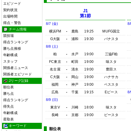
エピソード
契約状況
J1
第1節
出場時間
得点・警告
8/7 (金)
8/
チーム情報
横浜FM
-
鹿島
19:25
MUFG国立
競技場
G大阪
-
浦和
19:30
パナスタ
得点ランキング
8/8 (土)
勝ち点推移
柏
-
水戸
19:00
三協F柏
年齢構成
スタッフ
FC東京
-
町田
19:00
味スタ
関係者ニュース
名古屋
-
清水
19:00
豊田ス
関係者エピソード
C大阪
-
岡山
19:00
ハナサカ
Jリーグ記録
福岡
-
神戸
19:00
ベススタ
順位表
広島
-
千葉
19:15
Eピース
8/
勝ち点
8/9 (日)
得点ランキング
得失点
東京V
-
川崎
18:00
味スタ
年齢構成
長崎
-
京都
19:00
ピースタ
星取表
キーワード
順位表