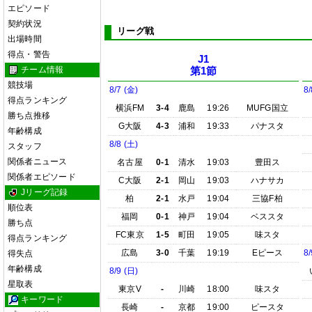
エピソード
契約状況
リーグ戦
出場時間
得点・警告
J1
チーム情報
第1節
競技場
8/7 (金)
8/
得点ランキング
横浜FM
3-4
鹿島
19:26
MUFG国立
勝ち点推移
G大阪
4-3
浦和
19:33
パナスタ
年齢構成
8/8 (土)
スタッフ
関係者ニュース
名古屋
0-1
清水
19:03
豊田ス
関係者エピソード
C大阪
2-1
岡山
19:03
ハナサカ
Jリーグ記録
柏
2-1
水戸
19:04
三協F柏
順位表
福岡
0-1
神戸
19:04
ベススタ
勝ち点
FC東京
1-5
町田
19:05
味スタ
得点ランキング
広島
3-0
千葉
19:19
Eピース
8/
得失点
年齢構成
8/9 (日)
星取表
東京V
-
川崎
18:00
味スタ
キーワード
長崎
-
京都
19:00
ピースタ