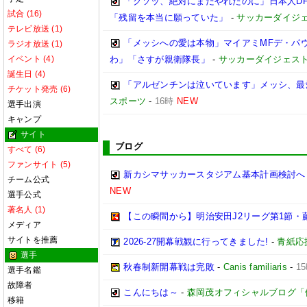
「クソッ、絶対にまだやれたのに」日本人D
試合 (16)
「残留を本当に願っていた」
-
サッカーダイジェ
テレビ放送 (1)
「メッシへの愛は本物」マイアミMFデ・パ
ラジオ放送 (1)
イベント (4)
わ」「さすが親衛隊長」
-
サッカーダイジェスト
誕生日 (4)
「アルゼンチンは泣いています」メッシ、最
チケット発売 (6)
スポーツ
-
16時
NEW
選手出演
キャンプ
サイト
ブログ
すべて (6)
ファンサイト (5)
新カシマサッカースタジアム基本計画検討へ
チーム公式
NEW
選手公式
著名人 (1)
【この瞬間から】明治安田J2リーグ第1節・藤
メディア
サイトを推薦
2026-27開幕戦観に行ってきました!
-
青紙応
選手
秋春制新開幕戦は完敗
-
Canis familiaris
-
1
選手名鑑
故障者
こんにちは～
-
森岡茂オフィシャルブログ「優しい
移籍