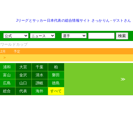
Jリーグとサッカー日本代表の総合情報サイト さっかりん
-
ゲストさん
FAワールドカップ
12月
予定
＞
浦和
大宮
千葉
柏
富山
金沢
清水
磐田
≫
広島
山口
讃岐
徳島
総合
代表
海外
すべて