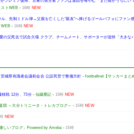
Fがプレミア復帰、古巣の英王者ファンは退団を悔やむ「まだ彼がうちにい
ストWEB
-
16時
NEW
ウル、先制ミドル弾→父親を亡くした“親友”へ捧げるゴールパフォにファン
WEB
-
16時
NEW
愛の父死去で試合欠場 クラブ、チームメート、サポーターが追悼「大きな
 茨城県有識者会議初会合 公設民営で整備方針
-
footballnet【サッカーま
枝戦 12分、73分
-
仙蹴塵記
-
15時
NEW
援団 ～大分トリニータ・トレカブログ～
-
15時
NEW
5時
NEW
ブログ」Powered by Ameba
-
15時