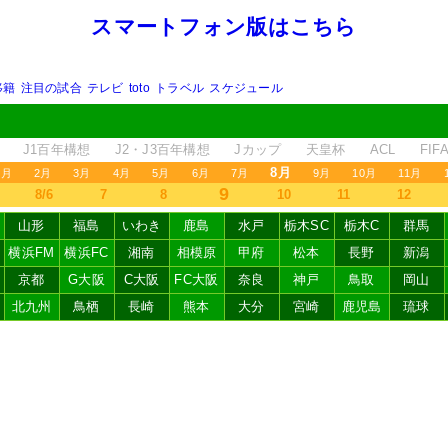
スマートフォン版はこちら
移籍
注目の試合
テレビ
toto
トラベル
スケジュール
J1百年構想
J2・J3百年構想
Jカップ
天皇杯
ACL
FI
8月
1月
2月
3月
4月
5月
6月
7月
9月
10月
11月
9
8/6
7
8
10
11
12
山形
福島
いわき
鹿島
水戸
栃木SC
栃木C
群馬
横浜FM
横浜FC
湘南
相模原
甲府
松本
長野
新潟
京都
G大阪
C大阪
FC大阪
奈良
神戸
鳥取
岡山
北九州
鳥栖
長崎
熊本
大分
宮崎
鹿児島
琉球