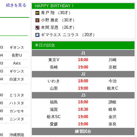
続きを見る
HAPPY BIRTHDAY !
青戸 翔
（30才）
小野 雅史
（30才）
本間 至恩
（26才）
ギマラエス ニコラス
（20才）
本日の試合
03
ギオンス
J1
04
長野U
東京V
18:00
川崎
03
Axis
長崎
19:00
京都
03
ギケンス
J2
04
白波スタ
いわき
18:00
今治
山形
19:00
栃木C
00
とうスタ
J3
福島
18:00
讃岐
30
ハトスタ
滋賀
18:30
岐阜
00
カンセキ
栃木SC
19:00
金沢
00
ニンスタ
愛媛
19:00
奈良
練習試合
00
沖縄県陸