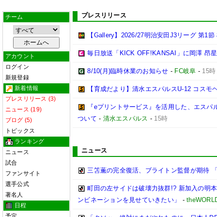
プレスリリース
チーム
【Gallery】2026/27明治安田J3リーグ 第1
毎日放送「KICK OFF!KANSAI」に岡澤
アカウント
ログイン
8/10(月)臨時休業のお知らせ
-
FC岐阜
-
15時
新規登録
新着情報
【育成だより】清水エスパルスU-12 コスモヘルス Cha
プレスリリース (3)
『eプリントサービス』を活用した、エスパルス
ニュース (19)
ついて
-
清水エスパルス
-
15時
ブログ (5)
トピックス
ランキング
ニュース
ニュース
試合
三笘薫の完全復活、ブライトン監督が期待 
ファンサイト
選手公式
町田の左サイドは破壊力抜群!? 新加入の明
著名人
ンビネーションを見せていきたい」
-
theWORL
日程
予定