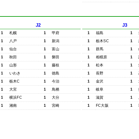
J2
J3
1
札幌
1
甲府
1
福島
1
1
八戸
1
新潟
1
栃木SC
1
1
仙台
1
富山
1
群馬
1
1
秋田
1
磐田
1
相模原
1
1
山形
1
藤枝
1
松本
1
1
いわき
1
徳島
1
長野
1
1
栃木C
1
今治
1
金沢
1
1
大宮
1
鳥栖
1
岐阜
1
1
横浜FC
1
大分
1
滋賀
1
1
湘南
1
宮崎
1
FC大阪
1