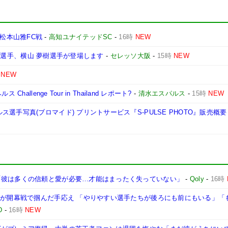
節 松本山雅FC戦
-
高知ユナイテッドSC
-
16時
NEW
 昂星選手、横山 夢樹選手が登場します
-
セレッソ大阪
-
15時
NEW
NEW
llenge Tour in Thailand レポート?
-
清水エスパルス
-
15時
NEW
選手写真(ブロマイド) プリントサービス『S-PULSE PHOTO』販売概
「彼は多くの信頼と愛が必要…才能はまったく失っていない」
-
Qoly
-
16時
本が開幕戦で掴んだ手応え 「やりやすい選手たちが後ろにも前にもいる」「
D
-
16時
NEW