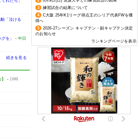
2
8月9日(日) 筑波大学との練習試合の結果
てくれたら」
3
練習試合の結果について
4
C大阪 25年K1リーグ得点王のシリア代表FWを獲
感動「泣ける
得へ
5
2026-27シーズン キャプテン・副キャプテン決定
のお知らせ
ハグを」
-
中日
ランキングページを表示
続きを見る
とめ】
-
16時