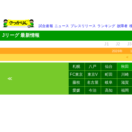
試合速報
ニュース
プレスリリース
ランキング
故障者
Jリーグ 最新情報
J1
J2
J3
2026年
＜
札幌
八戸
仙台
秋田
FC東京
東京V
町田
川崎
≪
藤枝
名古屋
岐阜
滋賀
愛媛
今治
高知
福岡