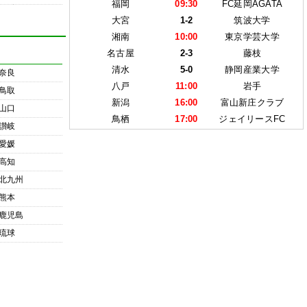
福岡
09:30
FC延岡AGATA
大宮
1-2
筑波大学
湘南
10:00
東京学芸大学
名古屋
2-3
藤枝
清水
5-0
静岡産業大学
奈良
八戸
11:00
岩手
鳥取
新潟
16:00
富山新庄クラブ
山口
鳥栖
17:00
ジェイリースFC
讃岐
愛媛
高知
北九州
熊本
鹿児島
琉球