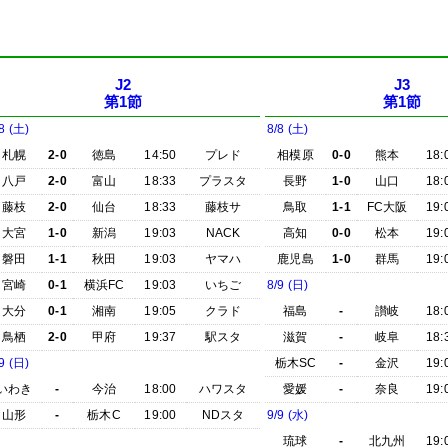
J2
J3
第1節
第1節
8 (土)
8/8 (土)
札幌
2-0
徳島
14:50
プレド
相模原
0-0
熊本
18:
八戸
2-0
富山
18:33
プラスタ
長野
1-0
山口
18:
藤枝
2-0
仙台
18:33
藤枝サ
鳥取
1-1
FC大阪
19:
大宮
1-0
新潟
19:03
NACK
高知
0-0
松本
19:
磐田
1-1
秋田
19:03
ヤマハ
鹿児島
1-0
群馬
19:
宮崎
0-1
横浜FC
19:03
いちご
8/9 (日)
大分
0-1
湘南
19:05
クラド
福島
-
讃岐
18:
鳥栖
2-0
甲府
19:37
駅スタ
滋賀
-
岐阜
18:
9 (日)
栃木SC
-
金沢
19:
いわき
-
今治
18:00
ハワスタ
愛媛
-
奈良
19:
山形
-
栃木C
19:00
NDスタ
9/9 (水)
琉球
-
北九州
19: