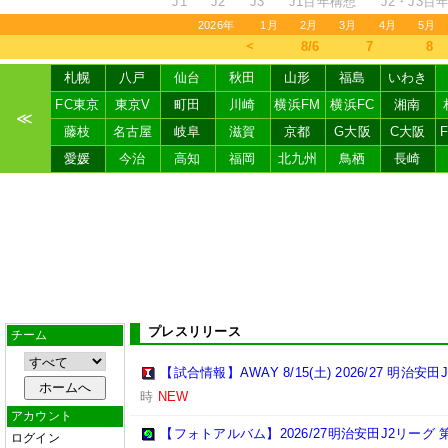
J1
J2
J3
J1百年構想
J2・J3百
2026年
1月
2月
3月
4月
5月
＜
8/6
7
8
札幌
八戸
仙台
秋田
山形
福島
いわき
FC東京
東京V
町田
川崎
横浜FM
横浜FC
湘南
≪
藤枝
名古屋
岐阜
滋賀
京都
G大阪
C大阪
愛媛
今治
高知
福岡
北九州
鳥栖
長崎
プレスリリース
チーム
【試合情報】AWAY 8/15(土) 2026/27 明治安田
時
NEW
アカウント
【フォトアルバム】2026/27明治安田J2リーグ 第
ログイン