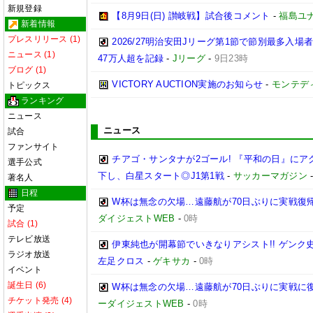
新規登録
【8月9日(日) 讃岐戦】試合後コメント
-
福島ユ
新着情報
プレスリリース (1)
2026/27明治安田Jリーグ第1節で節別最多入場
ニュース (1)
47万人超を記録
-
Jリーグ
-
9日23時
ブログ (1)
VICTORY AUCTION実施のお知らせ
-
モンテデ
トピックス
ランキング
ニュース
ニュース
試合
ファンサイト
チアゴ・サンタナが2ゴール! 『平和の日』に
選手公式
下し、白星スタート◎J1第1戦
-
サッカーマガジン
著名人
日程
W杯は無念の欠場…遠藤航が70日ぶりに実戦復帰
予定
ダイジェストWEB
-
0時
試合 (1)
テレビ放送
伊東純也が開幕節でいきなりアシスト!! ゲン
ラジオ放送
左足クロス
-
ゲキサカ
-
0時
イベント
誕生日 (6)
W杯は無念の欠場…遠藤航が70日ぶりに実戦に復
チケット発売 (4)
ーダイジェストWEB
-
0時