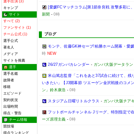
選手出演 (3)
[愛媛FCマッチコラム]第1節奈良戦 攻撃多彩
キャンプ
新聞
-
0時
サイト
すべて (2)
ファンサイト (1)
ブログ
チーム公式 (1)
選手公式
モンテ、佐藤GK神セーブ!粘勝ホーム開幕・愛媛
著名人
時
NEW
メディア
サイトを推薦
26/27ガンバカレンダー
-
ガンバ大阪データランド(GA
選手
選手名鑑
米山篤志監督「これをあと37試合に続けて、残
故障者
いきたい」【J3開幕節 ツエーゲン金沢戦後のコメント】(
移籍
ン」鈴木康浩
-
0時
エピソード
契約状況
スタジアム日曜リトルクラス
-
ガンバ大阪チア
出場時間
フットボールチャンネル Jリーグ、特別指定で
得点・警告
ーズ原理主義
-
0時
チーム情報
競技場
得点ランキング