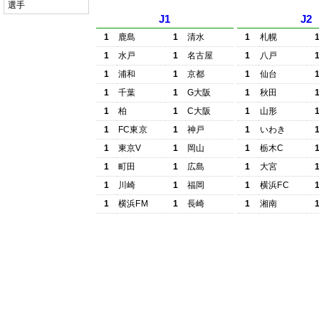
選手
J1
J2
1
鹿島
1
清水
1
札幌
1
水戸
1
名古屋
1
八戸
1
浦和
1
京都
1
仙台
1
千葉
1
G大阪
1
秋田
1
柏
1
C大阪
1
山形
1
FC東京
1
神戸
1
いわき
1
東京V
1
岡山
1
栃木C
1
町田
1
広島
1
大宮
1
川崎
1
福岡
1
横浜FC
1
横浜FM
1
長崎
1
湘南