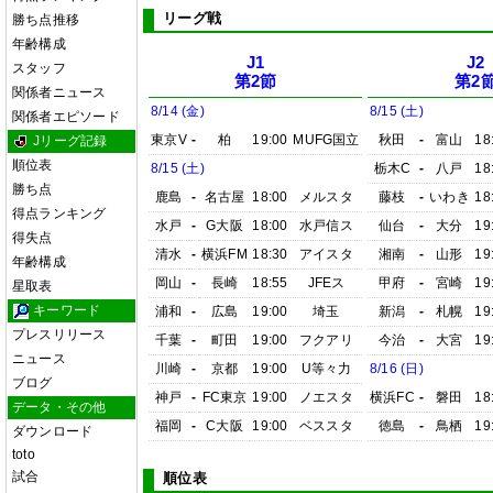
リーグ戦
勝ち点推移
年齢構成
J1
J2
スタッフ
第2節
第2
関係者ニュース
8/14 (金)
8/15 (土)
関係者エピソード
東京V
-
柏
19:00
MUFG国立
秋田
-
富山
18
Jリーグ記録
順位表
8/15 (土)
栃木C
-
八戸
18
勝ち点
鹿島
-
名古屋
18:00
メルスタ
藤枝
-
いわき
18
得点ランキング
水戸
-
G大阪
18:00
水戸信ス
仙台
-
大分
19
得失点
清水
-
横浜FM
18:30
アイスタ
湘南
-
山形
19
年齢構成
岡山
-
長崎
18:55
JFEス
甲府
-
宮崎
19
星取表
キーワード
浦和
-
広島
19:00
埼玉
新潟
-
札幌
19
プレスリリース
千葉
-
町田
19:00
フクアリ
今治
-
大宮
19
ニュース
川崎
-
京都
19:00
U等々力
8/16 (日)
ブログ
神戸
-
FC東京
19:00
ノエスタ
横浜FC
-
磐田
18
データ・その他
福岡
-
C大阪
19:00
ベススタ
徳島
-
鳥栖
19
ダウンロード
toto
試合
順位表