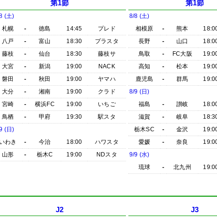
第1節
第1節
8 (土)
8/8 (土)
札幌
-
徳島
14:45
プレド
相模原
-
熊本
18:0
八戸
-
富山
18:30
プラスタ
長野
-
山口
18:0
藤枝
-
仙台
18:30
藤枝サ
鳥取
-
FC大阪
19:0
大宮
-
新潟
19:00
NACK
高知
-
松本
19:0
磐田
-
秋田
19:00
ヤマハ
鹿児島
-
群馬
19:0
大分
-
湘南
19:00
クラド
8/9 (日)
宮崎
-
横浜FC
19:00
いちご
福島
-
讃岐
18:0
鳥栖
-
甲府
19:30
駅スタ
滋賀
-
岐阜
18:3
9 (日)
栃木SC
-
金沢
19:0
いわき
-
今治
18:00
ハワスタ
愛媛
-
奈良
19:0
山形
-
栃木C
19:00
NDスタ
9/9 (水)
琉球
-
北九州
19:0
J2
J3