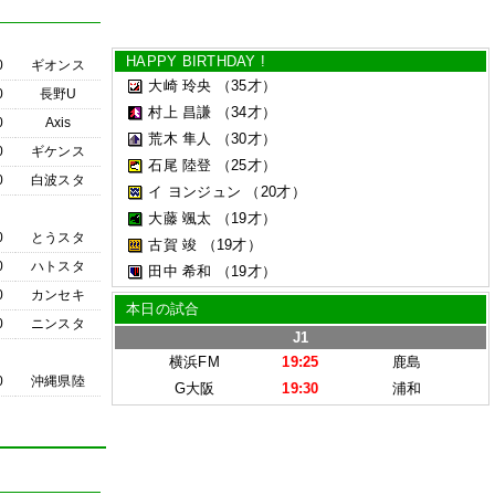
HAPPY BIRTHDAY !
0
ギオンス
大崎 玲央
（35才）
0
長野U
村上 昌謙
（34才）
0
Axis
荒木 隼人
（30才）
0
ギケンス
石尾 陸登
（25才）
0
白波スタ
イ ヨンジュン
（20才）
大藤 颯太
（19才）
0
とうスタ
古賀 竣
（19才）
0
ハトスタ
田中 希和
（19才）
0
カンセキ
本日の試合
0
ニンスタ
J1
横浜FM
19:25
鹿島
0
沖縄県陸
G大阪
19:30
浦和