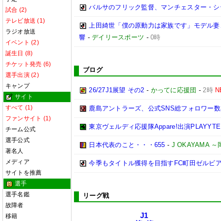
バルサのフリック監督、マンチェスター・シティ
試合 (2)
テレビ放送 (1)
上田綺世「僕の原動力は家族です」モデル妻
ラジオ放送
響
-
デイリースポーツ
-
0時
イベント (2)
誕生日 (8)
チケット発売 (6)
ブログ
選手出演 (2)
キャンプ
26/27J1展望 その2
-
かってに応援団
-
2時
N
サイト
すべて (1)
鹿島アントラーズ、公式SNS総フォロワー数
ファンサイト (1)
東京ヴェルディ応援隊Appare!出演PLAYYTE P
チーム公式
選手公式
日本代表のこと・・・655
-
J OKAYAMA
著名人
メディア
今季もタイトル獲得を目指すFC町田ゼルビ
サイトを推薦
選手
選手名鑑
リーグ戦
故障者
J1
移籍