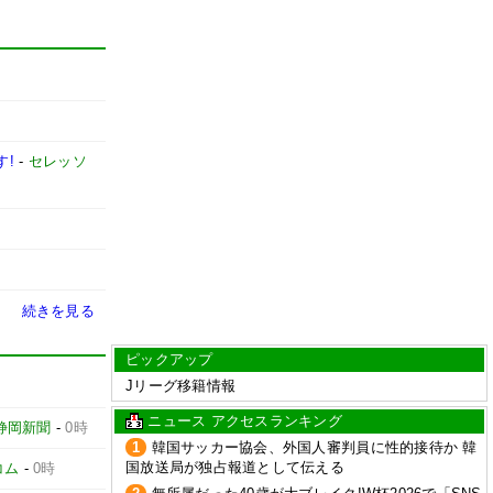
す!
-
セレッソ
続きを見る
ピックアップ
Jリーグ移籍情報
ニュース アクセスランキング
静岡新聞
-
0時
1
韓国サッカー協会、外国人審判員に性的接待か 韓
国放送局が独占報道として伝える
コム
-
0時