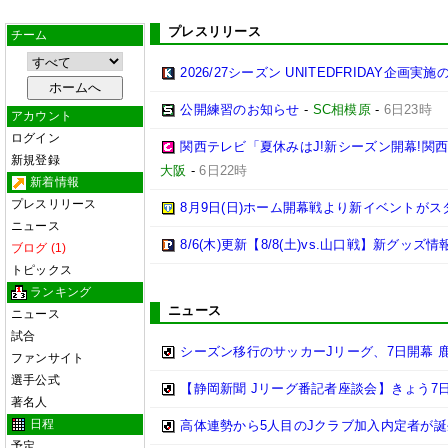
プレスリリース
チーム
2026/27シーズン UNITEDFRIDAY企画実
公開練習のお知らせ
-
SC相模原
-
6日23時
アカウント
ログイン
関西テレビ「夏休みはJ!新シーズン開幕!関
新規登録
大阪
-
6日22時
新着情報
プレスリリース
8月9日(日)ホーム開幕戦より新イベントがス
ニュース
8/6(木)更新【8/8(土)vs.山口戦】新グッズ情
ブログ (1)
トピックス
ランキング
ニュース
ニュース
試合
シーズン移行のサッカーJリーグ、7日開幕 
ファンサイト
選手公式
【静岡新聞 Jリーグ番記者座談会】きょう7日
著名人
日程
高体連勢から5人目のJクラブ加入内定者が誕
予定