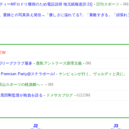
ーMFロドリ獲得のため電話説得 地元紙報道[0:21]
-
日刊スポーツ
-
0時
、愛娘との写真添え発信→「優しさに溢れてる?」「素敵すぎる」「頑張れ
EW
Jリーグクラブ最多
-
鹿島アントラーズ原理主義
-
0時
remium Party@ステラボール!
-
ヤンピョンが行く。ヴェルディと共に。
 ～岡山スポーツの桃源郷へ～
-
0時
ア黒田剛監督が抱負を語る
-
ドメサカブログ
-
6日23時
J2
J3