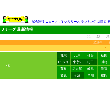
試合速報
ニュース
プレスリリース
ランキング
故障者
Jリーグ 最新情報
J1
J2
J3
2026年
＜
札幌
八戸
仙台
秋田
FC東京
東京V
町田
川崎
≪
藤枝
名古屋
岐阜
滋賀
愛媛
今治
高知
福岡