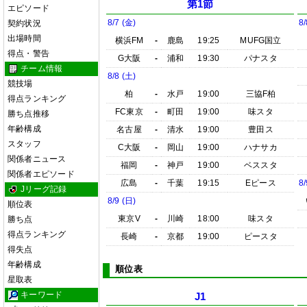
第1節
エピソード
8/7 (金)
8/
契約状況
出場時間
横浜FM
-
鹿島
19:25
MUFG国立
得点・警告
G大阪
-
浦和
19:30
パナスタ
チーム情報
8/8 (土)
競技場
柏
-
水戸
19:00
三協F柏
得点ランキング
FC東京
-
町田
19:00
味スタ
勝ち点推移
年齢構成
名古屋
-
清水
19:00
豊田ス
スタッフ
C大阪
-
岡山
19:00
ハナサカ
関係者ニュース
福岡
-
神戸
19:00
ベススタ
関係者エピソード
広島
-
千葉
19:15
Eピース
8/
Jリーグ記録
8/9 (日)
順位表
東京V
-
川崎
18:00
味スタ
勝ち点
得点ランキング
長崎
-
京都
19:00
ピースタ
得失点
年齢構成
順位表
星取表
キーワード
J1