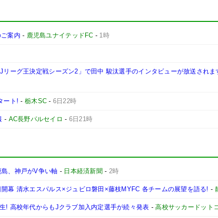
施のご案内
-
鹿児島ユナイテッドFC
-
1時
西Jリーグ王決定戦シーズン2」で田中 駿汰選手のインタビューが放送されま
タート!
-
栃木SC
-
6日22時
報
-
AC長野パルセイロ
-
6日21時
鹿島、神戸がV争い軸
-
日本経済新聞
-
2時
開幕 清水エスパルス×ジュビロ磐田×藤枝MYFC 各チームの展望を語る!
-
生! 高校年代からもJクラブ加入内定選手が続々発表
-
高校サッカードット