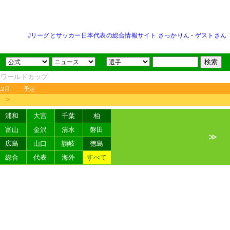
Jリーグとサッカー日本代表の総合情報サイト さっかりん
-
ゲストさん
FAワールドカップ
12月
予定
＞
浦和
大宮
千葉
柏
富山
金沢
清水
磐田
≫
広島
山口
讃岐
徳島
総合
代表
海外
すべて