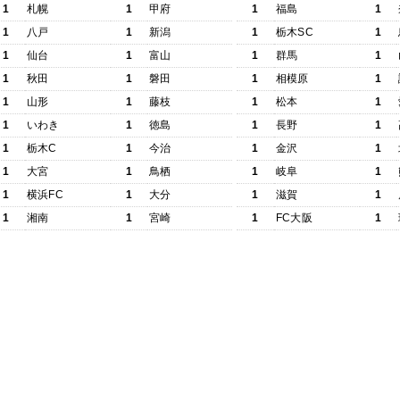
1
札幌
1
甲府
1
福島
1
1
八戸
1
新潟
1
栃木SC
1
1
仙台
1
富山
1
群馬
1
1
秋田
1
磐田
1
相模原
1
1
山形
1
藤枝
1
松本
1
1
いわき
1
徳島
1
長野
1
1
栃木C
1
今治
1
金沢
1
1
大宮
1
鳥栖
1
岐阜
1
1
横浜FC
1
大分
1
滋賀
1
1
湘南
1
宮崎
1
FC大阪
1