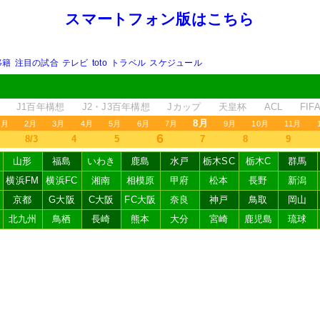
スマートフォン版はこちら
移籍
注目の試合
テレビ
toto
トラベル
スケジュール
J1百年構想
J2・J3百年構想
Jカップ
天皇杯
ACL
FI
8月
1月
2月
3月
4月
5月
6月
7月
9月
10月
11月
6
8/3
4
5
7
8
9
山形
福島
いわき
鹿島
水戸
栃木SC
栃木C
群馬
横浜FM
横浜FC
湘南
相模原
甲府
松本
長野
新潟
京都
G大阪
C大阪
FC大阪
奈良
神戸
鳥取
岡山
北九州
鳥栖
長崎
熊本
大分
宮崎
鹿児島
琉球