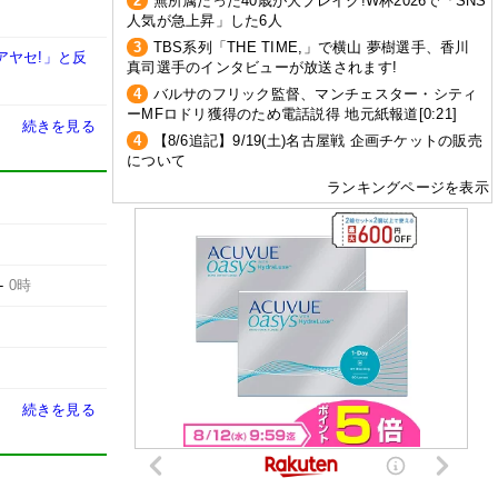
2
無所属だった40歳が大ブレイク!W杯2026で「SNS
人気が急上昇」した6人
3
TBS系列「THE TIME,」で横山 夢樹選手、香川
アヤセ!」と反
真司選手のインタビューが放送されます!
4
バルサのフリック監督、マンチェスター・シティ
ーMFロドリ獲得のため電話説得 地元紙報道[0:21]
続きを見る
4
【8/6追記】9/19(土)名古屋戦 企画チケットの販売
について
ランキングページを表示
-
0時
続きを見る