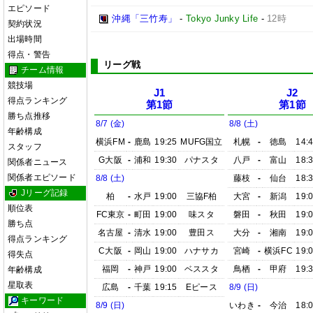
エピソード
沖縄「三竹寿」
-
Tokyo Junky Life
-
12時
契約状況
出場時間
得点・警告
リーグ戦
チーム情報
競技場
J1
J2
得点ランキング
第1節
第1節
勝ち点推移
8/7 (金)
8/8 (土)
年齢構成
横浜FM
-
鹿島
19:25
MUFG国立
札幌
-
徳島
14:
スタッフ
G大阪
-
浦和
19:30
パナスタ
八戸
-
富山
18:
関係者ニュース
関係者エピソード
8/8 (土)
藤枝
-
仙台
18:
Jリーグ記録
柏
-
水戸
19:00
三協F柏
大宮
-
新潟
19:
順位表
FC東京
-
町田
19:00
味スタ
磐田
-
秋田
19:
勝ち点
名古屋
-
清水
19:00
豊田ス
大分
-
湘南
19:
得点ランキング
C大阪
-
岡山
19:00
ハナサカ
宮崎
-
横浜FC
19:
得失点
福岡
-
神戸
19:00
ベススタ
鳥栖
-
甲府
19:
年齢構成
星取表
広島
-
千葉
19:15
Eピース
8/9 (日)
キーワード
8/9 (日)
いわき
-
今治
18: