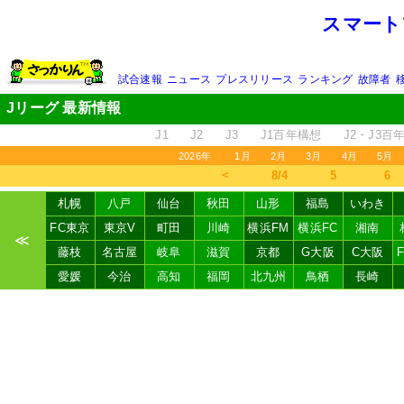
スマート
試合速報
ニュース
プレスリリース
ランキング
故障者
Jリーグ 最新情報
J1
J2
J3
J1百年構想
J2・J3百
2026年
1月
2月
3月
4月
5月
＜
8/4
5
6
札幌
八戸
仙台
秋田
山形
福島
いわき
FC東京
東京V
町田
川崎
横浜FM
横浜FC
湘南
≪
藤枝
名古屋
岐阜
滋賀
京都
G大阪
C大阪
愛媛
今治
高知
福岡
北九州
鳥栖
長崎