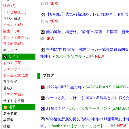
13時
NEW
試合 (2)
テレビ放送 (1)
【8月8日】大宮vs新潟のテレビ放送/ネット配信
ラジオ放送
13時
NEW
イベント (2)
誕生日 (8)
契約解除、構想外、“禁断”の移籍…J1開幕、新
チケット発売 (6)
時
NEW
選手出演 (2)
審判に“性接待”か、韓国サッカー協会に致命的
キャンプ
能性も
-
スポーツソウル
-
13時
NEW
サイト
すべて (25)
ファンサイト (9)
ブログ
チーム公式 (13)
選手公式
1992年8月7日生まれ
-
SANGARIAN'S KANTO
著名人
メディア (2)
ジーコと共に～行こう!国立へ!!鹿島と共に戦うため
サイトを推薦
選手
J1順位予想
-
ガンバ大阪データランド(GAMBA OSAK
選手名鑑
W杯後無所属の長友佑都が東京のJ1開幕戦に来
故障者
す」
-
footballnet【サッカーまとめ】
-
13時
NEW
移籍