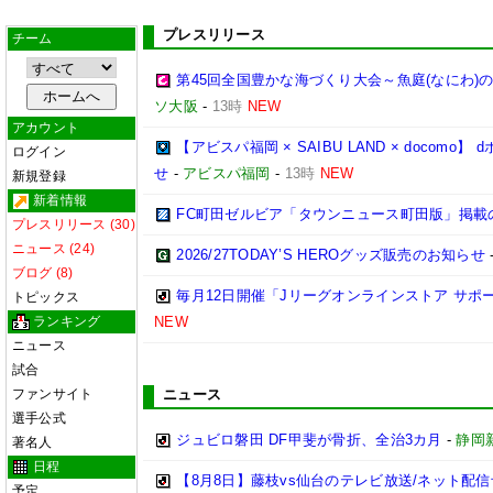
プレスリリース
チーム
第45回全国豊かな海づくり大会～魚庭(なにわ)
ソ大阪
-
13時
NEW
アカウント
【アビスパ福岡 × SAIBU LAND × doco
ログイン
せ
-
アビスパ福岡
-
13時
NEW
新規登録
新着情報
FC町田ゼルビア「タウンニュース町田版」掲載
プレスリリース (30)
ニュース (24)
2026/27TODAY’S HEROグッズ販売のお知らせ
ブログ (8)
毎月12日開催「Jリーグオンラインストア サポ
トピックス
ランキング
NEW
ニュース
試合
ファンサイト
ニュース
選手公式
ジュビロ磐田 DF甲斐が骨折、全治3カ月
-
静岡
著名人
日程
【8月8日】藤枝vs仙台のテレビ放送/ネット配信
予定