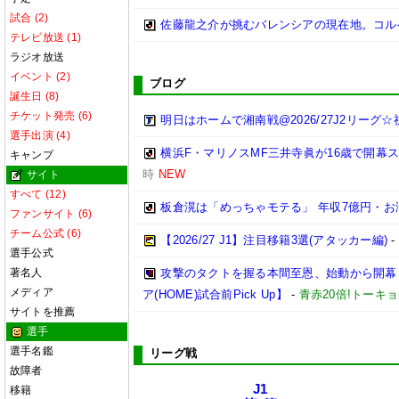
試合 (2)
佐藤龍之介が挑むバレンシアの現在地。コル
テレビ放送 (1)
ラジオ放送
イベント (2)
ブログ
誕生日 (8)
チケット発売 (6)
明日はホームで湘南戦@2026/27J2リーグ☆祝
選手出演 (4)
横浜F・マリノスMF三井寺眞が16歳で開幕
キャンプ
時
NEW
サイト
すべて (12)
板倉滉は「めっちゃモテる」 年収7億円・
ファンサイト (6)
チーム公式 (6)
【2026/27 J1】注目移籍3選(アタッカー編)
選手公式
著名人
攻撃のタクトを握る本間至恩、始動から開幕まで
メディア
ア(HOME)試合前Pick Up】
-
青赤20倍!トーキ
サイトを推薦
選手
選手名鑑
リーグ戦
故障者
J1
移籍