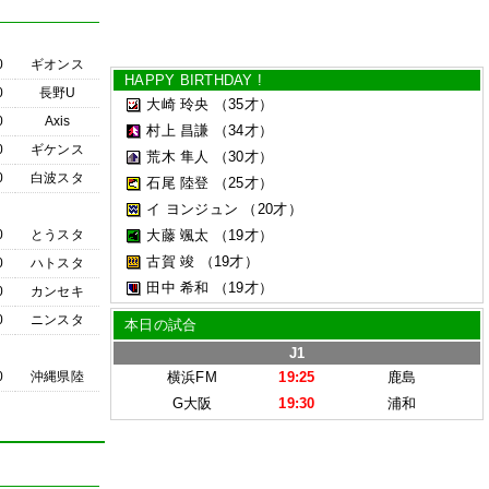
0
ギオンス
HAPPY BIRTHDAY !
0
長野U
大崎 玲央
（35才）
0
Axis
村上 昌謙
（34才）
0
ギケンス
荒木 隼人
（30才）
0
白波スタ
石尾 陸登
（25才）
イ ヨンジュン
（20才）
0
とうスタ
大藤 颯太
（19才）
古賀 竣
（19才）
0
ハトスタ
田中 希和
（19才）
0
カンセキ
0
ニンスタ
本日の試合
J1
0
沖縄県陸
横浜FM
19:25
鹿島
G大阪
19:30
浦和