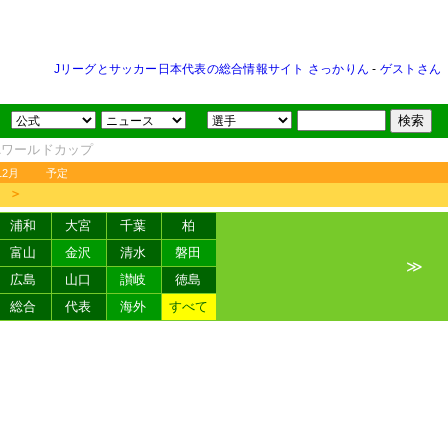
Jリーグとサッカー日本代表の総合情報サイト さっかりん
-
ゲストさん
FAワールドカップ
12月
予定
＞
浦和
大宮
千葉
柏
富山
金沢
清水
磐田
≫
広島
山口
讃岐
徳島
総合
代表
海外
すべて