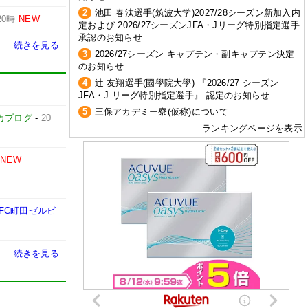
2
池田 春汰選手(筑波大学)2027/28シーズン新加入内
20時
NEW
定および 2026/27シーズンJFA・Jリーグ特別指定選手
承認のお知らせ
続きを見る
3
2026/27シーズン キャプテン・副キャプテン決定
のお知らせ
4
辻 友翔選手(國學院大學) 『2026/27 シーズン
JFA・J リーグ特別指定選手』 認定のお知らせ
5
三保アカデミー寮(仮称)について
カブログ
-
20
ランキングページを表示
NEW
FC町田ゼルビ
続きを見る