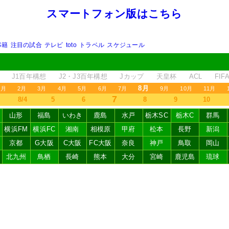
スマートフォン版はこちら
移籍
注目の試合
テレビ
toto
トラベル
スケジュール
J1百年構想
J2・J3百年構想
Jカップ
天皇杯
ACL
FI
8月
1月
2月
3月
4月
5月
6月
7月
9月
10月
11月
7
8/4
5
6
8
9
10
山形
福島
いわき
鹿島
水戸
栃木SC
栃木C
群馬
横浜FM
横浜FC
湘南
相模原
甲府
松本
長野
新潟
京都
G大阪
C大阪
FC大阪
奈良
神戸
鳥取
岡山
北九州
鳥栖
長崎
熊本
大分
宮崎
鹿児島
琉球