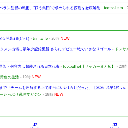
ベラン監督の戦術、“戦う集団”で求められる役割を徹底解剖
-
footballista
-
☆開幕戦!(≧▽≦)
-
trinitalife
-
20時
NEW
スタメン出場し最年少記録更新 さらにデビュー戦でいきなりゴール
-
ドメサ
お洒落・包容力…超愛される日本代表
-
footballnet【サッカーまとめ】
-
20時
-
黄色の生活
-
19時
NEW
「チームを理解する上で本当にいい1カ月だった」【2026 J1第1節 vs. 
ョーたっぷり蹴球マガジン
-
19時
NEW
J2
J3