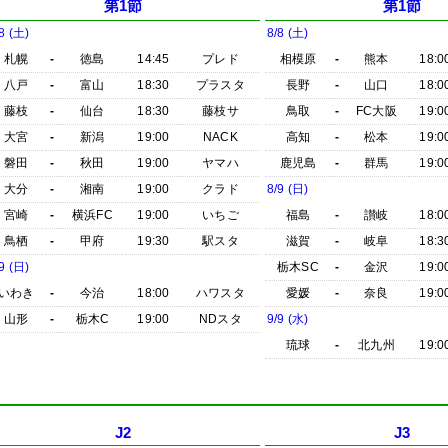
第1節
第1節
8 (土)
8/8 (土)
札幌
-
徳島
14:45
プレド
相模原
-
熊本
18:0
八戸
-
富山
18:30
プラスタ
長野
-
山口
18:0
藤枝
-
仙台
18:30
藤枝サ
鳥取
-
FC大阪
19:0
大宮
-
新潟
19:00
NACK
高知
-
松本
19:0
磐田
-
秋田
19:00
ヤマハ
鹿児島
-
群馬
19:0
大分
-
湘南
19:00
クラド
8/9 (日)
宮崎
-
横浜FC
19:00
いちご
福島
-
讃岐
18:0
鳥栖
-
甲府
19:30
駅スタ
滋賀
-
岐阜
18:3
9 (日)
栃木SC
-
金沢
19:0
いわき
-
今治
18:00
ハワスタ
愛媛
-
奈良
19:0
山形
-
栃木C
19:00
NDスタ
9/9 (水)
琉球
-
北九州
19:0
J2
J3