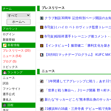
プレスリリース
チーム
クラブ創設30周年 記念特別ページ開設のお
8/7(金)ミハイロ ペトロヴィッチ監督トレ
アカウント
ログイン
8/7(金)稲垣祥選手トレーニング後コメント
-
新規登録
新着情報
【インタビュー】服部健二「勝利文化を築き
プレスリリース (20)
【8月8日マッチデープログラム】 KUFC MATCHDA
ニュース (54)
ブログ (5)
トピックス
ニュース
ランキング
ニュース
「1年間通してアグレッシブに戦う」あすJ2
試合
ファンサイト
「世界と戦う舞台へ」Jリーグ開幕 野々村
選手公式
新たな“サッカーどころ”熊本県出身のサッカ
著名人
日程
J1横浜Mの16歳・三井寺眞 デビュー戦で先
予定