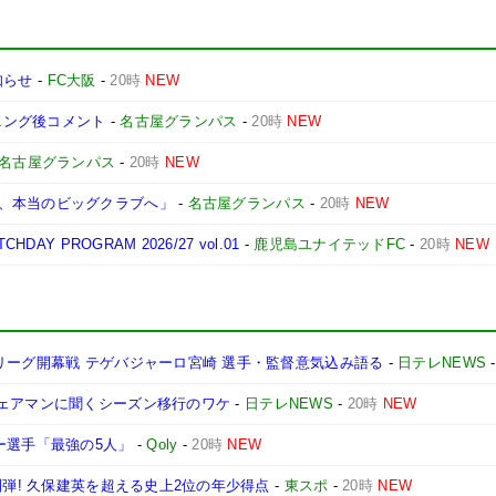
知らせ
-
FC大阪
-
20時
NEW
ーニング後コメント
-
名古屋グランパス
-
20時
NEW
名古屋グランパス
-
20時
NEW
、本当のビッグクラブへ」
-
名古屋グランパス
-
20時
NEW
Y PROGRAM 2026/27 vol.01
-
鹿児島ユナイテッドFC
-
20時
NEW
リーグ開幕戦 テゲバジャーロ宮崎 選手・監督意気込み語る
-
日テレNEWS
チェアマンに聞くシーズン移行のワケ
-
日テレNEWS
-
20時
NEW
ー選手「最強の5人」
-
Qoly
-
20時
NEW
制弾! 久保建英を超える史上2位の年少得点
-
東スポ
-
20時
NEW