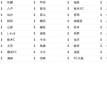
1
札幌
1
甲府
1
福島
1
1
八戸
1
新潟
1
栃木SC
1
1
仙台
1
富山
1
群馬
1
1
秋田
1
磐田
1
相模原
1
1
山形
1
藤枝
1
松本
1
1
いわき
1
徳島
1
長野
1
1
栃木C
1
今治
1
金沢
1
1
大宮
1
鳥栖
1
岐阜
1
1
横浜FC
1
大分
1
滋賀
1
1
湘南
1
宮崎
1
FC大阪
1