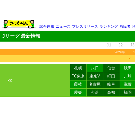
試合速報
ニュース
プレスリリース
ランキング
故障者
Jリーグ 最新情報
J1
J2
J3
2026年
＜
札幌
八戸
仙台
秋田
FC東京
東京V
町田
川崎
≪
藤枝
名古屋
岐阜
滋賀
愛媛
今治
高知
福岡