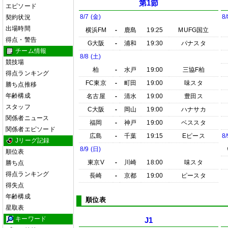
第1節
エピソード
8/7 (金)
8/
契約状況
出場時間
横浜FM
-
鹿島
19:25
MUFG国立
得点・警告
G大阪
-
浦和
19:30
パナスタ
チーム情報
8/8 (土)
競技場
柏
-
水戸
19:00
三協F柏
得点ランキング
FC東京
-
町田
19:00
味スタ
勝ち点推移
年齢構成
名古屋
-
清水
19:00
豊田ス
スタッフ
C大阪
-
岡山
19:00
ハナサカ
関係者ニュース
福岡
-
神戸
19:00
ベススタ
関係者エピソード
広島
-
千葉
19:15
Eピース
8/
Jリーグ記録
8/9 (日)
順位表
東京V
-
川崎
18:00
味スタ
勝ち点
得点ランキング
長崎
-
京都
19:00
ピースタ
得失点
年齢構成
順位表
星取表
キーワード
J1