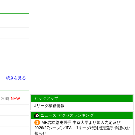
続きを見る
ピックアップ
-
20時
NEW
Jリーグ移籍情報
ニュース アクセスランキング
1
MF岩本悠庵選手 中京大学より加入内定及び
2026/27シーズンJFA・Jリーグ特別指定選手承認のお
知らせ