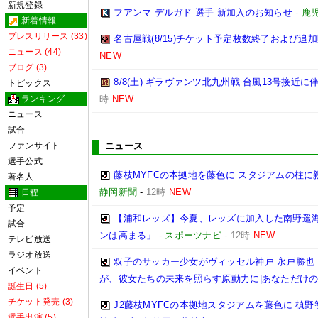
新規登録
フアンマ デルガド 選手 新加入のお知らせ
-
鹿
新着情報
プレスリリース (33)
名古屋戦(8/15)チケット予定枚数終了および追
ニュース (44)
NEW
ブログ (3)
8/8(土) ギラヴァンツ北九州戦 台風13号接近
トピックス
ランキング
時
NEW
ニュース
試合
ファンサイト
ニュース
選手公式
藤枝MYFCの本拠地を藤色に スタジアムの柱に
著名人
静岡新聞
-
12時
NEW
日程
予定
【浦和レッズ】今夏、レッズに加入した南野遥
試合
ンは高まる」
-
スポーツナビ
-
12時
NEW
テレビ放送
ラジオ放送
双子のサッカー少女がヴィッセル神戸 永戸勝也
イベント
が、彼女たちの未来を照らす原動力に|あなただけ
誕生日 (5)
チケット発売 (3)
J2藤枝MYFCの本拠地スタジアムを藤色に 槙
選手出演 (5)