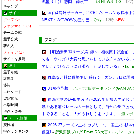
戦盛り上げ=静岡・藤枝市
-
TBS NEWS DIG
-
12時
キャンプ
国内&海外サッカー、2026-27シーズン放映権ま
サイト
すべて (5)
NEXT・WOWOWの三つ巴
-
Qoly
-
12時
NEW
ファンサイト (3)
チーム公式
選手公式
ブログ
著名人
【明治安田J3リーグ第1節 vs 相模原】試合
メディア (1)
サイトを推薦
ても、やっぱり大変な思いをしている方々がいる。
選手
でいただけるように頑張ろうと話している」
-
kuma
選手名鑑
鹿島など軸に優勝争い 移行シーズン、7日に開
故障者
移籍
J1順位予想
-
ガンバ大阪データランド(GAMBA OSAK
エピソード
契約状況
東海大学のDF田中玲音が2029年新加入内定お
出場時間
統のある浦和レッズの一員として、自分の夢であっ
得点・警告
トできることを、大変うれしく思います」
-
浦レポ
チーム情報
競技場
2026-27シーズン主将:ガブリエウ、副主将:
得点ランキング
優直!
-
所沢栗鼠ブログ From RB大宮アルディージ