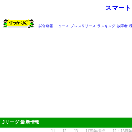
スマート
試合速報
ニュース
プレスリリース
ランキング
故障者
Jリーグ 最新情報
J1
J2
J3
J1百年構想
J2・J3百