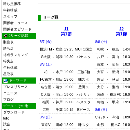
勝ち点推移
年齢構成
スタッフ
リーグ戦
関係者ニュース
J1
J2
関係者エピソード
第1節
第1節
Jリーグ記録
8/7 (金)
8/8 (土)
順位表
勝ち点
横浜FM
-
鹿島
19:25
MUFG国立
札幌
-
徳島
14:
得点ランキング
G大阪
-
浦和
19:30
パナスタ
八戸
-
富山
18:
得失点
8/8 (土)
藤枝
-
仙台
18:
年齢構成
柏
-
水戸
19:00
三協F柏
大宮
-
新潟
19:
星取表
FC東京
-
町田
19:00
味スタ
磐田
-
秋田
19:
キーワード
プレスリリース
名古屋
-
清水
19:00
豊田ス
大分
-
湘南
19:
ニュース
C大阪
-
岡山
19:00
ハナサカ
宮崎
-
横浜FC
19:
ブログ
福岡
-
神戸
19:00
ベススタ
鳥栖
-
甲府
19:
データ・その他
広島
-
千葉
19:15
Eピース
8/9 (日)
ダウンロード
8/9 (日)
いわき
-
今治
18:
toto
試合
東京V
-
川崎
18:00
味スタ
山形
-
栃木C
19: