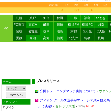
2026年
1月
2月
3月
4月
5月
＜
8/3
4
5
札幌
八戸
仙台
秋田
山形
福島
いわき
FC東京
東京V
町田
川崎
横浜FM
横浜FC
湘南
≪
藤枝
名古屋
岐阜
滋賀
京都
G大阪
C大阪
愛媛
今治
高知
福岡
北九州
鳥栖
長崎
プレスリリース
チーム
公開トレーニングマッチ実施について
-
ヴァン
ディオン クールズ選手がマレーシア政府観光局「Frie
アカウント
ー」に決定!
-
セレッソ大阪
-
12時
NEW
ログイン