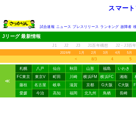
スマート
試合速報
ニュース
プレスリリース
ランキング
故障者
Jリーグ 最新情報
J1
J2
J3
J1百年構想
J2・J3百
2026年
1月
2月
3月
4月
5月
＜
8/3
4
5
札幌
八戸
仙台
秋田
山形
福島
いわき
FC東京
東京V
町田
川崎
横浜FM
横浜FC
湘南
≪
藤枝
名古屋
岐阜
滋賀
京都
G大阪
C大阪
愛媛
今治
高知
福岡
北九州
鳥栖
長崎