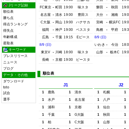
Jリーグ記録
FC東京
-
町田
19:00
味スタ
磐田
-
秋田
19:
順位表
名古屋
-
清水
19:00
豊田ス
大分
-
湘南
19:
勝ち点
C大阪
-
岡山
19:00
ハナサカ
宮崎
-
横浜FC
19:
得点ランキング
福岡
-
神戸
19:00
ベススタ
鳥栖
-
甲府
19:
得失点
年齢構成
広島
-
千葉
19:15
Eピース
8/9 (日)
星取表
8/9 (日)
いわき
-
今治
18:
キーワード
東京V
-
川崎
18:00
味スタ
山形
-
栃木C
19:
プレスリリース
長崎
-
京都
19:00
ピースタ
ニュース
ブログ
順位表
データ・その他
ダウンロード
J1
J2
toto
1
鹿島
1
清水
1
札幌
1
試合
選手
1
水戸
1
名古屋
1
八戸
1
1
浦和
1
京都
1
仙台
1
1
千葉
1
G大阪
1
秋田
1
1
柏
1
C大阪
1
山形
1