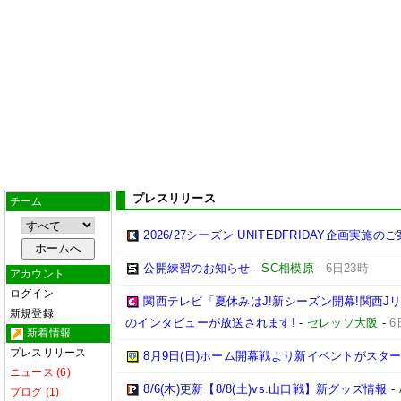
プレスリリース
チーム
2026/27シーズン UNITEDFRIDAY企画実施の
公開練習のお知らせ
-
SC相模原
-
6日23時
アカウント
ログイン
関西テレビ「夏休みはJ!新シーズン開幕!関西J
新規登録
のインタビューが放送されます!
-
セレッソ大阪
-
6
新着情報
プレスリリース
8月9日(日)ホーム開幕戦より新イベントがスター
ニュース (6)
8/6(木)更新【8/8(土)vs.山口戦】新グッズ情報
-
ブログ (1)