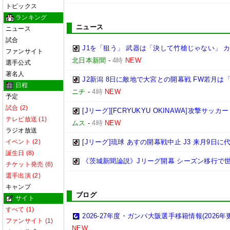
トピックス
ランキング
ニュース
ニュース
試合
J1を「狙う」 武器は「決して竹槍じゃない」 
ファンサイト
北日本新聞
-
4時
NEW
選手公式
著名人
J2新潟 8日に敵地で大宮との開幕戦 FW若月
日程
ニチ
-
4時
NEW
予定
試合 (2)
[Jリーグ][FCRYUKYU OKINAWA]攻撃サッカ
テレビ放送 (1)
ムス
-
4時
NEW
ラジオ放送
イベント (2)
[Jリーグ]琉球 あすの開幕戦中止 J3 来月9日
誕生日 (8)
《茨城新聞論説》Jリーグ開幕 シーズン移行で
チケット発売 (6)
選手出演 (2)
キャンプ
ブログ
サイト
すべて (1)
2026-27年度・ガンバ大阪選手移籍情報(2026年
ファンサイト (1)
NEW