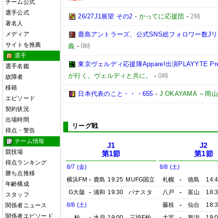
チーム公式
選手公式
26/27J1展望 その2
-
かってに応援団
-
2時
著名人
メディア
鹿島アントラーズ、公式SNS総フォロワー数J
サイトを推薦
義
-
0時
選手
東京ヴェルディ応援隊Appare!出演PLAYYTE Pre
選手名鑑
が行く。ヴェルディと共に。
-
0時
故障者
移籍
日本代表のこと・・・655
-
J OKAYAMA 
エピソード
契約状況
出場時間
リーグ戦
得点・警告
チーム情報
J1
J2
競技場
第1節
第1節
得点ランキング
8/7 (金)
8/8 (土)
勝ち点推移
横浜FM
-
鹿島
19:25
MUFG国立
札幌
-
徳島
14:
年齢構成
G大阪
-
浦和
19:30
パナスタ
八戸
-
富山
18:
スタッフ
8/8 (土)
藤枝
-
仙台
18:
関係者ニュース
関係者エピソード
柏
-
水戸
19:00
三協F柏
大宮
-
新潟
19: