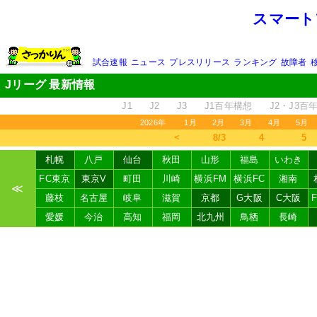
スマート
試合速報
ニュース
プレスリリース
ランキング
故障者
Jリーグ 最新情報
J1
J2
J3
J1百年構想
J2・J3百
2026年
1月
2月
3月
4月
5月
＜
8/3
4
5
札幌
八戸
仙台
秋田
山形
福島
いわき
FC東京
東京V
町田
川崎
横浜FM
横浜FC
湘南
≪
藤枝
名古屋
岐阜
滋賀
京都
G大阪
C大阪
愛媛
今治
高知
福岡
北九州
鳥栖
長崎