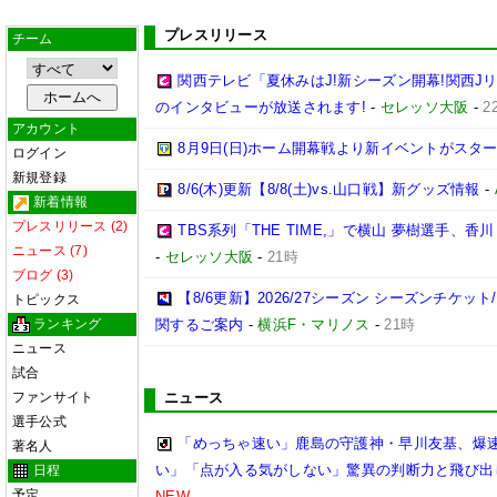
プレスリリース
チーム
関西テレビ「夏休みはJ!新シーズン開幕!関西J
のインタビューが放送されます!
-
セレッソ大阪
-
2
アカウント
8月9日(日)ホーム開幕戦より新イベントがスター
ログイン
新規登録
8/6(木)更新【8/8(土)vs.山口戦】新グッズ情報
-
新着情報
プレスリリース (2)
TBS系列「THE TIME,」で横山 夢樹選手、
ニュース (7)
-
セレッソ大阪
-
21時
ブログ (3)
【8/6更新】2026/27シーズン シーズンチケ
トピックス
ランキング
関するご案内
-
横浜F・マリノス
-
21時
ニュース
試合
ファンサイト
ニュース
選手公式
「めっちゃ速い」鹿島の守護神・早川友基、爆速
著名人
い」「点が入る気がしない」驚異の判断力と飛び出
日程
予定
NEW