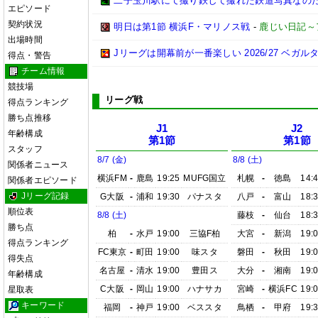
二子玉川駅にて撮り鉄して撮れた鉄道写真なのだ!! (20
エピソード
契約状況
明日は第1節 横浜F・マリノス戦
-
鹿じい日記～
出場時間
Jリーグは開幕前が一番楽しい 2026/27 ベガル
得点・警告
チーム情報
競技場
リーグ戦
得点ランキング
勝ち点推移
J1
J2
年齢構成
第1節
第1節
スタッフ
8/7 (金)
8/8 (土)
関係者ニュース
横浜FM
-
鹿島
19:25
MUFG国立
札幌
-
徳島
14:
関係者エピソード
Jリーグ記録
G大阪
-
浦和
19:30
パナスタ
八戸
-
富山
18:
順位表
8/8 (土)
藤枝
-
仙台
18:
勝ち点
柏
-
水戸
19:00
三協F柏
大宮
-
新潟
19:
得点ランキング
FC東京
-
町田
19:00
味スタ
磐田
-
秋田
19:
得失点
名古屋
-
清水
19:00
豊田ス
大分
-
湘南
19:
年齢構成
C大阪
-
岡山
19:00
ハナサカ
宮崎
-
横浜FC
19:
星取表
キーワード
福岡
-
神戸
19:00
ベススタ
鳥栖
-
甲府
19: