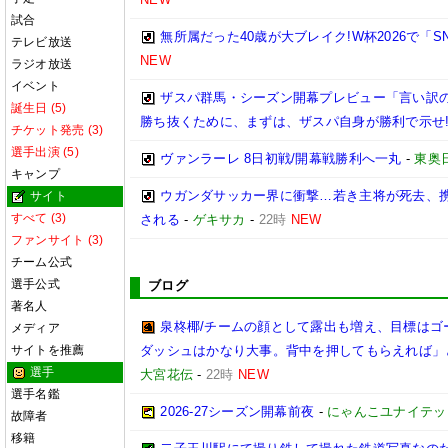
試合
無所属だった40歳が大ブレイク!W杯2026で「
テレビ放送
NEW
ラジオ放送
イベント
ザスパ群馬・シーズン開幕プレビュー「言い訳
誕生日 (5)
勝ち抜くために、まずは、ザスパ自身が勝利で示せ
チケット発売 (3)
選手出演 (5)
ヴァンラーレ 8日初戦/開幕戦勝利へ一丸
-
東奥
キャンプ
ウガンダサッカー界に衝撃…若き主将が死去、
サイト
すべて (3)
される
-
ゲキサカ
-
22時
NEW
ファンサイト (3)
チーム公式
選手公式
ブログ
著名人
泉柊椰/チームの顔として露出も増え、目標はゴ
メディア
サイトを推薦
ダッシュはかなり大事。背中を押してもらえれば」
選手
大宮花伝
-
22時
NEW
選手名鑑
2026‐27シーズン開幕前夜
-
にゃんこユナイテッ
故障者
移籍