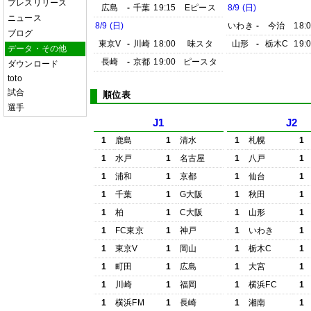
プレスリリース
広島
-
千葉
19:15
Eピース
8/9 (日)
ニュース
8/9 (日)
いわき
-
今治
18:
ブログ
東京V
-
川崎
18:00
味スタ
山形
-
栃木C
19:
データ・その他
長崎
-
京都
19:00
ピースタ
ダウンロード
toto
試合
順位表
選手
J1
J2
1
鹿島
1
清水
1
札幌
1
1
水戸
1
名古屋
1
八戸
1
1
浦和
1
京都
1
仙台
1
1
千葉
1
G大阪
1
秋田
1
1
柏
1
C大阪
1
山形
1
1
FC東京
1
神戸
1
いわき
1
1
東京V
1
岡山
1
栃木C
1
1
町田
1
広島
1
大宮
1
1
川崎
1
福岡
1
横浜FC
1
1
横浜FM
1
長崎
1
湘南
1