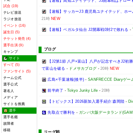
【速報】高知ユナイテッド、J3開幕戦はドロー 
試合 (19)
【速報】サッカーJ3 鹿児島ユナイテッド、ホー
テレビ放送
21時
NEW
ラジオ放送
イベント (16)
【速報】ベガルタ仙台 J2開幕戦0対2で敗れる
-
誕生日 (5)
チケット発売 (4)
選手出演 (9)
ブログ
キャンプ
サイト
【J2第1節 八戸×富山】八戸が記念すべきJ2
すべて (5)
で富山を破る
-
ドメサカブログ
-
20時
NEW
ファンサイト (5)
チーム公式
広島×千葉速報(後半)
-
SANFRECCE Diaryゲ
選手公式
前半終了
-
Tokyo Junky Life
-
20時
著名人
メディア
【トピックス】2026新加入選手紹介:森岡陸
-
D
サイトを推薦
選手
先取点で勝利を
-
ガンバ大阪データランド(GAMBA O
選手名鑑
故障者
移籍
リーグ戦