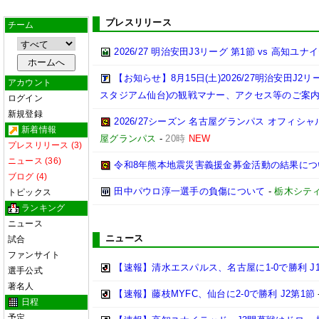
プレスリリース
チーム
2026/27 明治安田J3リーグ 第1節 vs 高知ユ
【お知らせ】8月15日(土)2026/27明治安田J
アカウント
スタジアム仙台)の観戦マナー、アクセス等のご案
ログイン
新規登録
2026/27シーズン 名古屋グランパス オフィシャル
新着情報
屋グランパス
-
20時
NEW
プレスリリース (3)
ニュース (36)
令和8年熊本地震災害義援金募金活動の結果につ
ブログ (4)
田中パウロ淳一選手の負傷について
-
栃木シテ
トピックス
ランキング
ニュース
ニュース
試合
ファンサイト
【速報】清水エスパルス、名古屋に1-0で勝利 J
選手公式
著名人
【速報】藤枝MYFC、仙台に2-0で勝利 J2第1節
日程
予定