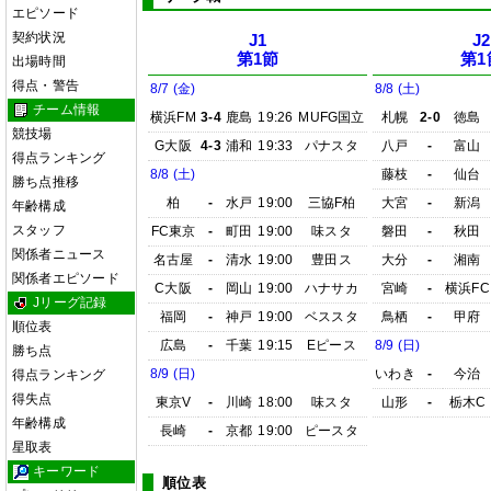
エピソード
契約状況
J1
J2
第1節
第1
出場時間
得点・警告
8/7 (金)
8/8 (土)
チーム情報
横浜FM
3-4
鹿島
19:26
MUFG国立
札幌
2-0
徳島
競技場
G大阪
4-3
浦和
19:33
パナスタ
八戸
-
富山
得点ランキング
8/8 (土)
藤枝
-
仙台
勝ち点推移
柏
-
水戸
19:00
三協F柏
大宮
-
新潟
年齢構成
スタッフ
FC東京
-
町田
19:00
味スタ
磐田
-
秋田
関係者ニュース
名古屋
-
清水
19:00
豊田ス
大分
-
湘南
関係者エピソード
C大阪
-
岡山
19:00
ハナサカ
宮崎
-
横浜FC
Jリーグ記録
福岡
-
神戸
19:00
ベススタ
鳥栖
-
甲府
順位表
広島
-
千葉
19:15
Eピース
8/9 (日)
勝ち点
8/9 (日)
いわき
-
今治
得点ランキング
得失点
東京V
-
川崎
18:00
味スタ
山形
-
栃木C
年齢構成
長崎
-
京都
19:00
ピースタ
星取表
キーワード
順位表