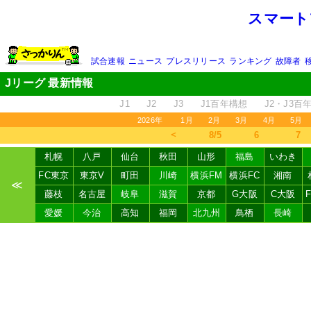
スマート
試合速報
ニュース
プレスリリース
ランキング
故障者
Jリーグ 最新情報
J1
J2
J3
J1百年構想
J2・J3百
2026年
1月
2月
3月
4月
5月
＜
8/5
6
7
札幌
八戸
仙台
秋田
山形
福島
いわき
FC東京
東京V
町田
川崎
横浜FM
横浜FC
湘南
≪
藤枝
名古屋
岐阜
滋賀
京都
G大阪
C大阪
愛媛
今治
高知
福岡
北九州
鳥栖
長崎