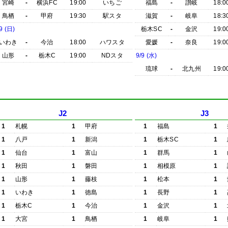
宮崎
-
横浜FC
19:00
いちご
福島
-
讃岐
18:0
鳥栖
-
甲府
19:30
駅スタ
滋賀
-
岐阜
18:3
9 (日)
栃木SC
-
金沢
19:0
いわき
-
今治
18:00
ハワスタ
愛媛
-
奈良
19:0
山形
-
栃木C
19:00
NDスタ
9/9 (水)
琉球
-
北九州
19:0
J2
J3
1
札幌
1
甲府
1
福島
1
1
八戸
1
新潟
1
栃木SC
1
1
仙台
1
富山
1
群馬
1
1
秋田
1
磐田
1
相模原
1
1
山形
1
藤枝
1
松本
1
1
いわき
1
徳島
1
長野
1
1
栃木C
1
今治
1
金沢
1
1
大宮
1
鳥栖
1
岐阜
1