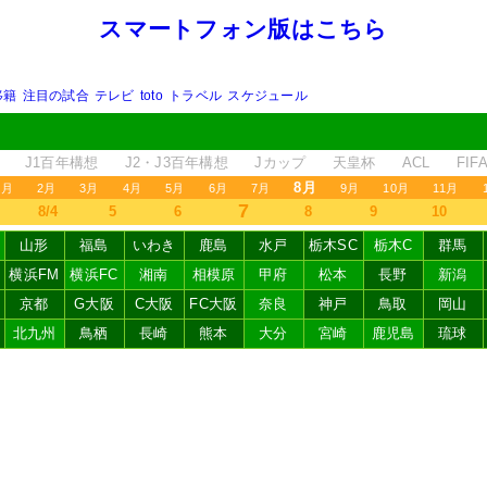
スマートフォン版はこちら
移籍
注目の試合
テレビ
toto
トラベル
スケジュール
J1百年構想
J2・J3百年構想
Jカップ
天皇杯
ACL
FI
8月
1月
2月
3月
4月
5月
6月
7月
9月
10月
11月
7
8/4
5
6
8
9
10
山形
福島
いわき
鹿島
水戸
栃木SC
栃木C
群馬
横浜FM
横浜FC
湘南
相模原
甲府
松本
長野
新潟
京都
G大阪
C大阪
FC大阪
奈良
神戸
鳥取
岡山
北九州
鳥栖
長崎
熊本
大分
宮崎
鹿児島
琉球