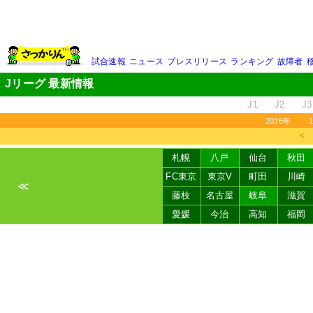
試合速報
ニュース
プレスリリース
ランキング
故障者
Jリーグ 最新情報
J1
J2
J3
2026年
＜
札幌
八戸
仙台
秋田
FC東京
東京V
町田
川崎
≪
藤枝
名古屋
岐阜
滋賀
愛媛
今治
高知
福岡