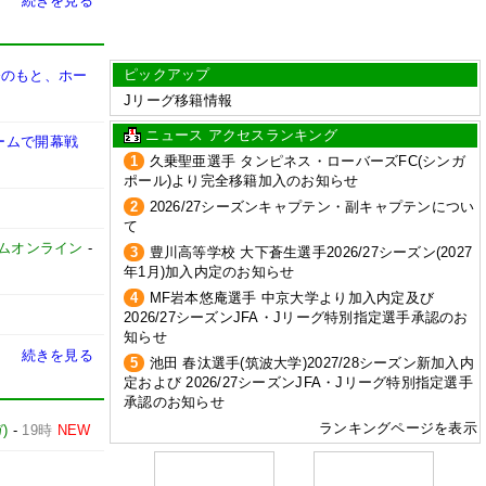
続きを見る
ピックアップ
督のもと、ホー
Jリーグ移籍情報
ニュース アクセスランキング
ームで開幕戦
1
久乗聖亜選手 タンピネス・ローバーズFC(シンガ
ポール)より完全移籍加入のお知らせ
2
2026/27シーズンキャプテン・副キャプテンについ
て
イムオンライン
-
3
豊川高等学校 大下蒼生選手2026/27シーズン(2027
年1月)加入内定のお知らせ
4
MF岩本悠庵選手 中京大学より加入内定及び
2026/27シーズンJFA・Jリーグ特別指定選手承認のお
知らせ
続きを見る
5
池田 春汰選手(筑波大学)2027/28シーズン新加入内
定および 2026/27シーズンJFA・Jリーグ特別指定選手
承認のお知らせ
ランキングページを表示
)
-
19時
NEW