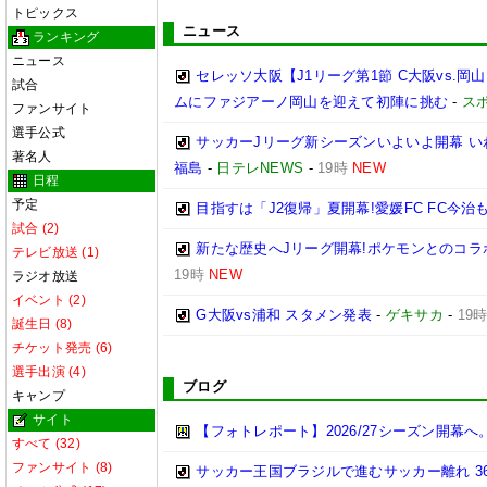
トピックス
ニュース
ランキング
ニュース
セレッソ大阪【J1リーグ第1節 C大阪vs.
試合
ムにファジアーノ岡山を迎えて初陣に挑む
-
ス
ファンサイト
選手公式
サッカーJリーグ新シーズンいよいよ開幕 い
著名人
福島
-
日テレNEWS
-
19時
NEW
日程
予定
目指すは「J2復帰」夏開幕!愛媛FC FC今
試合 (2)
新たな歴史へJリーグ開幕!ポケモンとのコラ
テレビ放送 (1)
19時
NEW
ラジオ放送
イベント (2)
G大阪vs浦和 スタメン発表
-
ゲキサカ
-
19
誕生日 (8)
チケット発売 (6)
選手出演 (4)
ブログ
キャンプ
サイト
【フォトレポート】2026/27シーズン開
すべて (32)
ファンサイト (8)
サッカー王国ブラジルで進むサッカー離れ 3