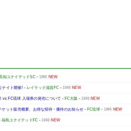
高知ユナイテッドSC
-
19時
NEW
りナイト開催!
-
レイラック滋賀FC
-
19時
NEW
第3節 vs.FC琉球 入場券の発売について
-
FC大阪
-
19時
NEW
媛戦】チケット販売概要、お得な招待・優待のお知らせ
-
FC琉球
-
19時
NEW
-
福島ユナイテッドFC
-
19時
NEW