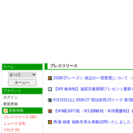
プレスリリース
チーム
2026/27シーズン 表記の一部変更について
-
【8/9 岐阜戦】滋賀京都新聞プレゼンツ夏祭
アカウント
ログイン
8月22日(土) 2026/27 明治安田J3リーグ 
新規登録
新着情報
【9/3横浜FC戦・9/13讃岐戦・9/26愛
プレスリリース (35)
馬場 雄基 福島市長を表敬訪問いたしました
ニュース (24)
ブログ (5)