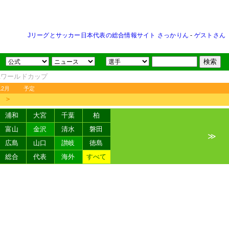
Jリーグとサッカー日本代表の総合情報サイト さっかりん
-
ゲストさん
FAワールドカップ
12月
予定
＞
浦和
大宮
千葉
柏
富山
金沢
清水
磐田
≫
広島
山口
讃岐
徳島
総合
代表
海外
すべて