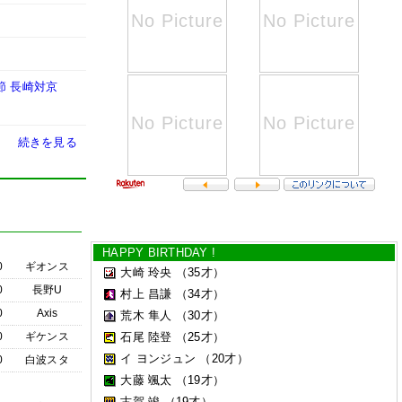
節 長崎対京
続きを見る
HAPPY BIRTHDAY !
0
ギオンス
大崎 玲央
（35才）
0
長野U
村上 昌謙
（34才）
0
Axis
荒木 隼人
（30才）
0
ギケンス
石尾 陸登
（25才）
イ ヨンジュン
（20才）
0
白波スタ
大藤 颯太
（19才）
古賀 竣
（19才）