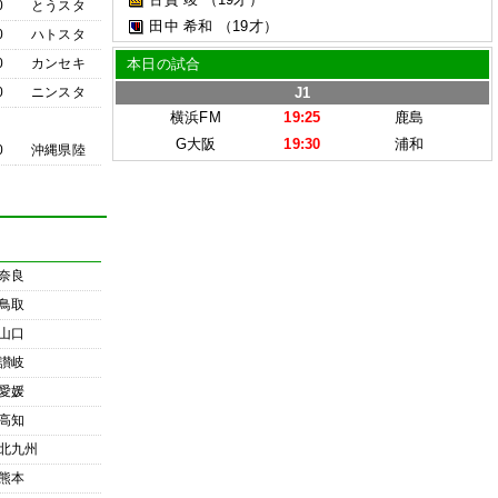
0
とうスタ
田中 希和
（19才）
0
ハトスタ
0
カンセキ
本日の試合
0
ニンスタ
J1
横浜FM
19:25
鹿島
G大阪
19:30
浦和
0
沖縄県陸
奈良
鳥取
山口
讃岐
愛媛
高知
北九州
熊本