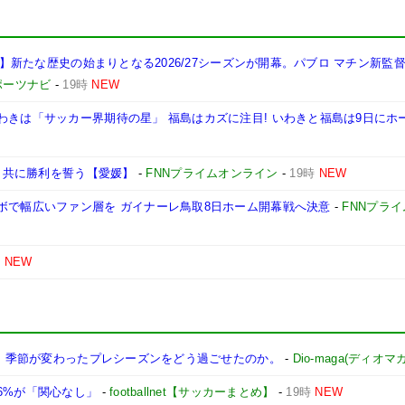
岡山】新たな歴史の始まりとなる2026/27シーズンが開幕。パブロ マチン新監
ポーツナビ
-
19時
NEW
わきは「サッカー界期待の星」 福島はカズに注目! いわきと福島は9日にホ
治も共に勝利を誓う【愛媛】
-
FNNプライムオンライン
-
19時
NEW
ボで幅広いファン層を ガイナーレ鳥取8日ホーム開幕戦へ決意
-
FNNプラ
時
NEW
幕へ。季節が変わったプレシーズンをどう過ごせたのか。
-
Dio-maga(ディオマガ
6%が「関心なし」
-
footballnet【サッカーまとめ】
-
19時
NEW