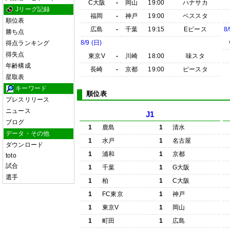
C大阪
-
岡山
19:00
ハナサカ
Jリーグ記録
福岡
-
神戸
19:00
ベススタ
順位表
広島
-
千葉
19:15
Eピース
8/
勝ち点
8/9 (日)
得点ランキング
得失点
東京V
-
川崎
18:00
味スタ
年齢構成
長崎
-
京都
19:00
ピースタ
星取表
キーワード
順位表
プレスリリース
ニュース
J1
ブログ
1
鹿島
1
清水
データ・その他
1
水戸
1
名古屋
ダウンロード
1
浦和
1
京都
toto
試合
1
千葉
1
G大阪
選手
1
柏
1
C大阪
1
FC東京
1
神戸
1
東京V
1
岡山
1
町田
1
広島