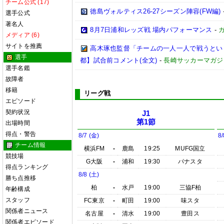
チーム公式 (17)
徳島ヴォルティス26-27シーズン陣容(FW編)
選手公式
著名人
8月7日浦和レッズ戦 場内パフォーマンス
-
メディア (6)
サイトを推薦
高木琢也監督「チームの一人一人で戦うという
選手
都】試合前コメント(全文)
-
長崎サッカーマガジン
選手名鑑
故障者
移籍
リーグ戦
エピソード
契約状況
J1
第1節
出場時間
得点・警告
8/7 (金)
8/
チーム情報
横浜FM
-
鹿島
19:25
MUFG国立
競技場
G大阪
-
浦和
19:30
パナスタ
得点ランキング
8/8 (土)
勝ち点推移
柏
-
水戸
19:00
三協F柏
年齢構成
スタッフ
FC東京
-
町田
19:00
味スタ
関係者ニュース
名古屋
-
清水
19:00
豊田ス
関係者エピソード