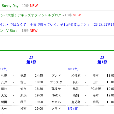
-
Sunny Day
-
19時
NEW
ガンバ大阪チアキッズオフィシャルブログ
-
18時
NEW
ことではなくて、全員で戦っていく。それが必要なこと」【26-27.J1第1
「ViSta」
-
18時
NEW
J2
J3
第1節
第1節
8 (土)
8/8 (土)
札幌
-
徳島
14:45
プレド
相模原
-
熊本
18:0
八戸
-
富山
18:30
プラスタ
長野
-
山口
18:0
藤枝
-
仙台
18:30
藤枝サ
鳥取
-
FC大阪
19:0
大宮
-
新潟
19:00
NACK
高知
-
松本
19:0
磐田
-
秋田
19:00
ヤマハ
鹿児島
-
群馬
19:0
大分
-
湘南
19:00
クラド
8/9 (日)