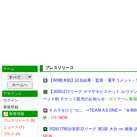
プレスリリース
チーム
【8/8熊本戦】試合結果・監督・選手コメント
-
【2026/27Jリーグ ヤマザキビスケット ルヴァン
アカウント
ージャ戦 チケット販売のお知らせ
-
ガイナーレ鳥
ログイン
新規登録
チカラをひとつに。ーTEAM AS ONEー『令
新着情報
栖
-
1時
NEW
プレスリリース (6)
ニュース (7)
2026/27明治安田J2リーグ 第1節 大分 vs 
ブログ (4)
NEW