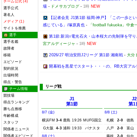
チーム公式 (4)
場
-
ドメサカブログ
-
1時
NEW
選手公式
著名人
【記者会見 J1第1節 福岡-神戸】「この一歩
メディア (1)
感じている」/塚原真也
-
「football fukuoka」中
サイトを推薦
選手
第1節:新潟○電光石火・山本桜大の先制弾を守り
選手名鑑
宮アルディージャ
-
1時
NEW
故障者
2026/27 明治安田J2リーグ 第1節 湘南戦
-
大分
移籍
エピソード
開幕戦を黒星でスタート・・・の、RB大宮アル
契約状況
出場時間
得点・警告
リーグ戦
チーム情報
競技場
J1
J2
得点ランキング
第1節
第1
勝ち点推移
8/7 (金)
8/8 (土)
年齢構成
横浜FM
3-4
鹿島
19:26
MUFG国立
札幌
2-0
徳島
スタッフ
G大阪
4-3
浦和
19:33
パナスタ
八戸
2-0
富山
関係者ニュース
関係者エピソード
8/8 (土)
藤枝
2-0
仙台