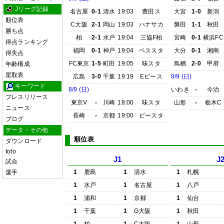
Jリーグ記録
名古屋
0-1
清水
19:03
豊田ス
大宮
1-0
新潟
順位表
C大阪
2-1
岡山
19:03
ハナサカ
磐田
1-1
秋田
勝ち点
柏
2-1
水戸
19:04
三協F柏
宮崎
0-1
横浜FC
得点ランキング
福岡
0-1
神戸
19:04
ベススタ
大分
0-1
湘南
得失点
FC東京
1-5
町田
19:05
味スタ
鳥栖
2-0
甲府
年齢構成
星取表
広島
3-0
千葉
19:19
Eピース
8/9 (日)
キーワード
8/9 (日)
いわき
-
今治
プレスリリース
東京V
-
川崎
18:00
味スタ
山形
-
栃木C
ニュース
長崎
-
京都
19:00
ピースタ
ブログ
データ・その他
順位表
ダウンロード
toto
J1
J
試合
1
鹿島
1
清水
1
札幌
選手
1
水戸
1
名古屋
1
八戸
1
浦和
1
京都
1
仙台
1
千葉
1
G大阪
1
秋田