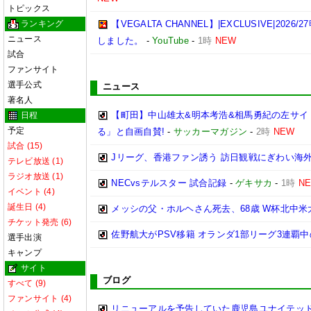
トピックス
ランキング
【VEGALTA CHANNEL】|EXCLUSIVE|20
ニュース
しました。
-
YouTube
-
1時
NEW
試合
ファンサイト
選手公式
ニュース
著名人
【町田】中山雄太&明本考浩&相馬勇紀の左サイ
日程
予定
る」と自画自賛!
-
サッカーマガジン
-
2時
NEW
試合 (15)
Jリーグ、香港ファン誘う 訪日観戦にぎわい海
テレビ放送 (1)
ラジオ放送 (1)
NECvsテルスター 試合記録
-
ゲキサカ
-
1時
N
イベント (4)
誕生日 (4)
メッシの父・ホルヘさん死去、68歳 W杯北中
チケット発売 (6)
佐野航大がPSV移籍 オランダ1部リーグ3連覇
選手出演
キャンプ
サイト
ブログ
すべて (9)
ファンサイト (4)
リニューアルを予告していた鹿児島ユナイテッド