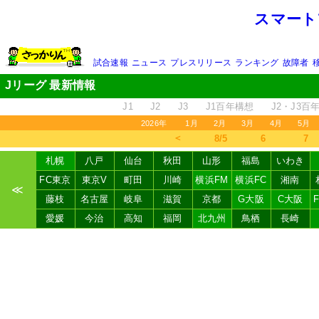
スマート
試合速報
ニュース
プレスリリース
ランキング
故障者
Jリーグ 最新情報
J1
J2
J3
J1百年構想
J2・J3百
2026年
1月
2月
3月
4月
5月
＜
8/5
6
7
札幌
八戸
仙台
秋田
山形
福島
いわき
FC東京
東京V
町田
川崎
横浜FM
横浜FC
湘南
≪
藤枝
名古屋
岐阜
滋賀
京都
G大阪
C大阪
愛媛
今治
高知
福岡
北九州
鳥栖
長崎