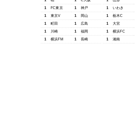
1
柏
1
C大阪
1
山形
1
FC東京
1
神戸
1
いわき
1
東京V
1
岡山
1
栃木C
1
町田
1
広島
1
大宮
1
川崎
1
福岡
1
横浜FC
1
横浜FM
1
長崎
1
湘南