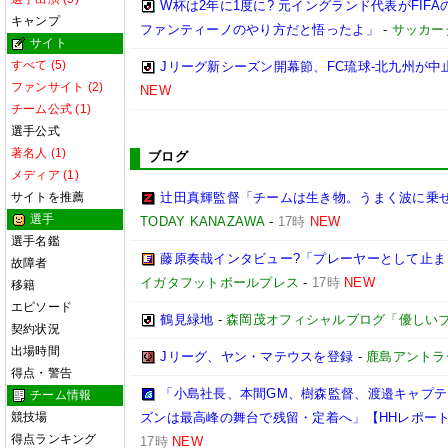
W杯は2年に1度に? 元イングランド代表がFI
キャンプ
ファンティーノのやり方だと悟ったよ」
-
サッカー
サイト
すべて (5)
Jリーグ新シーズン開幕節、FC琉球-北九州が中止
ファンサイト (2)
NEW
チーム公式 (1)
選手公式
著名人 (1)
ブログ
メディア (1)
サイトを推薦
辻田真輝監督「チームは生き物。うまく波に乗
選手
TODAY KANAZAWA
-
17時
NEW
選手名鑑
藤原奏哉インタビュー?「プレーヤーとして止まらないため
故障者
イガタフットボールプレス
-
17時
NEW
移籍
エピソード
鶴見緑地
-
森岡茂オフィシャルブログ「優しいブログ」
契約状況
出場時間
Jリーグ、ヤン・マテウスを登録
-
鹿島アントラ
得点・警告
「小島社長、本間GM、樹森監督、渡邉キャプテン
チーム情報
競技場
ズンは最高峰の舞台で残留・定着へ」【HHレポー
得点ランキング
17時
NEW