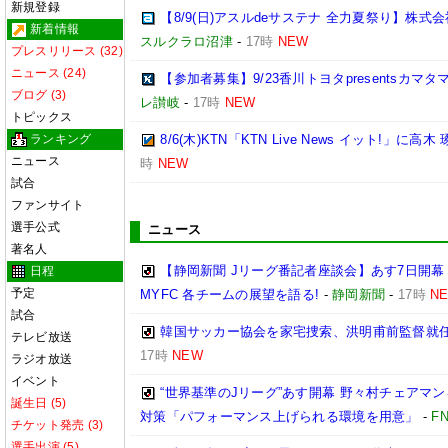
新規登録
【8/9(日)アスルdeサステナ 全力夏祭り】株
新着情報
スルクラロ沼津
-
17時
NEW
プレスリリース (32)
ニュース (24)
【参加者募集】9/23香川トヨタpresentsカマ
ブログ (3)
レ讃岐
-
17時
NEW
トピックス
ランキング
8/6(木)KTN「KTN Live News イット!」に高木
ニュース
時
NEW
試合
ファンサイト
選手公式
ニュース
著名人
【静岡新聞 Jリーグ番記者座談会】あす7日開幕
日程
予定
MYFC 各チームの展望を語る!
-
静岡新聞
-
17時
N
試合
韓国サッカー協会を家宅捜索、洪明甫前監督就
テレビ放送
17時
NEW
ラジオ放送
イベント
“世界基準のJリーグ”あす開幕 野々村チェアマン
誕生日 (5)
対策「パフォーマンス上げられる環境を用意」
-
F
チケット発売 (3)
選手出演 (5)