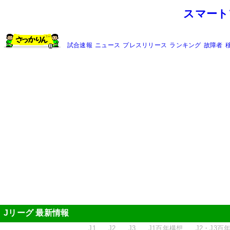
スマート
試合速報
ニュース
プレスリリース
ランキング
故障者
Jリーグ 最新情報
J1
J2
J3
J1百年構想
J2・J3百