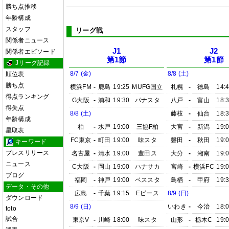
勝ち点推移
年齢構成
スタッフ
リーグ戦
関係者ニュース
J1
J2
関係者エピソード
第1節
第1節
Jリーグ記録
8/7 (金)
8/8 (土)
順位表
勝ち点
横浜FM
-
鹿島
19:25
MUFG国立
札幌
-
徳島
14:
得点ランキング
G大阪
-
浦和
19:30
パナスタ
八戸
-
富山
18:
得失点
8/8 (土)
藤枝
-
仙台
18:
年齢構成
柏
-
水戸
19:00
三協F柏
大宮
-
新潟
19:
星取表
FC東京
-
町田
19:00
味スタ
磐田
-
秋田
19:
キーワード
プレスリリース
名古屋
-
清水
19:00
豊田ス
大分
-
湘南
19:
ニュース
C大阪
-
岡山
19:00
ハナサカ
宮崎
-
横浜FC
19:
ブログ
福岡
-
神戸
19:00
ベススタ
鳥栖
-
甲府
19:
データ・その他
広島
-
千葉
19:15
Eピース
8/9 (日)
ダウンロード
8/9 (日)
いわき
-
今治
18:
toto
試合
東京V
-
川崎
18:00
味スタ
山形
-
栃木C
19: