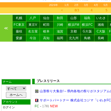
2026年
1月
2月
3月
4月
5月
＜
8/3
4
5
札幌
八戸
仙台
秋田
山形
福島
いわき
FC東京
東京V
町田
川崎
横浜FM
横浜FC
湘南
≪
藤枝
名古屋
岐阜
滋賀
京都
G大阪
C大阪
愛媛
今治
高知
福岡
北九州
鳥栖
長崎
プレスリリース
チーム
山形祭り大集合!～県内各地の祭りがスタジアム
サポートパートナー 株式会社コジマ「いわきF
アカウント
FC
-
17時
NEW
ログイン