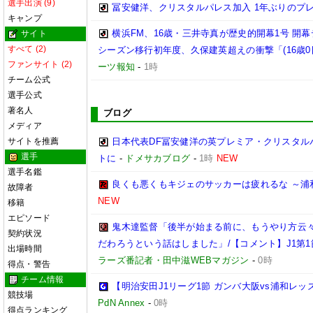
選手出演 (9)
冨安健洋、クリスタルパレス加入 1年ぶりのプ
キャンプ
横浜FM、16歳・三井寺真が歴史的開幕1号 開
サイト
すべて (2)
シーズン移行初年度、久保建英超えの衝撃「(16歳
ファンサイト (2)
ーツ報知
-
1時
チーム公式
選手公式
著名人
ブログ
メディア
サイトを推薦
日本代表DF冨安健洋の英プレミア・クリスタル
選手
トに
-
ドメサカブログ
-
1時
NEW
選手名鑑
良くも悪くもキジェのサッカーは疲れるな ～浦
故障者
NEW
移籍
エピソード
鬼木達監督「後半が始まる前に、もうやり方云
契約状況
だわろうという話はしました」/【コメント】J1第1
出場時間
ラーズ番記者・田中滋WEBマガジン
-
0時
得点・警告
チーム情報
【明治安田J1リーグ1節 ガンバ大阪vs浦和レ
競技場
PdN Annex
-
0時
得点ランキング