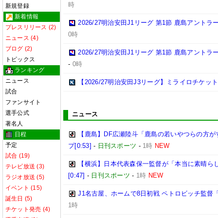
時
新規登録
新着情報
2026/27明治安田J1リーグ 第1節 鹿島アント
プレスリリース (2)
0時
ニュース (4)
ブログ (2)
2026/27明治安田J1リーグ 第1節 鹿島アント
トピックス
-
0時
ランキング
ニュース
【2026/27明治安田J3リーグ】ミライロチケ
試合
ファンサイト
選手公式
ニュース
著名人
【鹿島】DF広瀬陸斗「鹿島の若いやつらの方が
日程
予定
プ[0:53]
-
日刊スポーツ
-
1時
NEW
試合 (19)
【横浜】日本代表森保一監督が「本当に素晴らし
テレビ放送 (3)
[0:47]
-
日刊スポーツ
-
1時
NEW
ラジオ放送 (5)
イベント (15)
J1名古屋、ホームで8日初戦 ペトロビッチ監
誕生日 (5)
1時
チケット発売 (4)