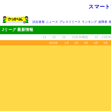
スマート
試合速報
ニュース
プレスリリース
ランキング
故障者
Jリーグ 最新情報
J1
J2
J3
J1百年構想
J2・J3百
2026年
1月
2月
3月
4月
5月