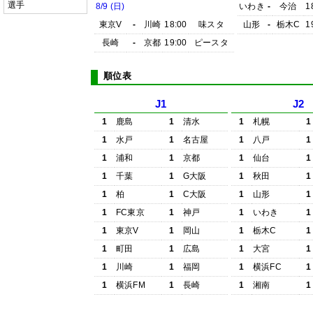
選手
8/9 (日)
いわき
-
今治
1
東京V
-
川崎
18:00
味スタ
山形
-
栃木C
1
長崎
-
京都
19:00
ピースタ
順位表
J1
J2
1
鹿島
1
清水
1
札幌
1
1
水戸
1
名古屋
1
八戸
1
1
浦和
1
京都
1
仙台
1
1
千葉
1
G大阪
1
秋田
1
1
柏
1
C大阪
1
山形
1
1
FC東京
1
神戸
1
いわき
1
1
東京V
1
岡山
1
栃木C
1
1
町田
1
広島
1
大宮
1
1
川崎
1
福岡
1
横浜FC
1
1
横浜FM
1
長崎
1
湘南
1