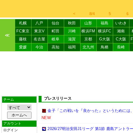
＜
8/4
5
6
札幌
八戸
仙台
秋田
山形
福島
いわき
FC東京
東京V
町田
川崎
横浜FM
横浜FC
湘南
≪
藤枝
名古屋
岐阜
滋賀
京都
G大阪
C大阪
愛媛
今治
高知
福岡
北九州
鳥栖
長崎
プレスリリース
チーム
金子「この戦いを『良かった』というためには
NEW
アカウント
2026/27明治安田J1リーグ 第1節 鹿島アント
ログイン