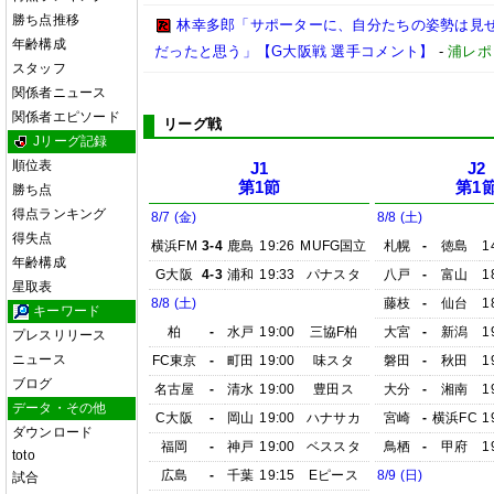
勝ち点推移
林幸多郎「サポーターに、自分たちの姿勢は見
年齢構成
だったと思う」【G大阪戦 選手コメント】
-
浦レポ
スタッフ
関係者ニュース
関係者エピソード
リーグ戦
Jリーグ記録
順位表
J1
J2
第1節
第1
勝ち点
得点ランキング
8/7 (金)
8/8 (土)
得失点
横浜FM
3-4
鹿島
19:26
MUFG国立
札幌
-
徳島
1
年齢構成
G大阪
4-3
浦和
19:33
パナスタ
八戸
-
富山
1
星取表
8/8 (土)
藤枝
-
仙台
1
キーワード
柏
-
水戸
19:00
三協F柏
大宮
-
新潟
1
プレスリリース
ニュース
FC東京
-
町田
19:00
味スタ
磐田
-
秋田
1
ブログ
名古屋
-
清水
19:00
豊田ス
大分
-
湘南
1
データ・その他
C大阪
-
岡山
19:00
ハナサカ
宮崎
-
横浜FC
1
ダウンロード
福岡
-
神戸
19:00
ベススタ
鳥栖
-
甲府
1
toto
広島
-
千葉
19:15
Eピース
8/9 (日)
試合