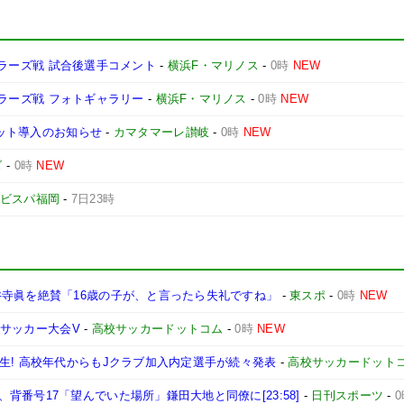
ントラーズ戦 試合後選手コメント
-
横浜F・マリノス
-
0時
NEW
ントラーズ戦 フォトギャラリー
-
横浜F・マリノス
-
0時
NEW
ケット導入のお知らせ
-
カマタマーレ讃岐
-
0時
NEW
ズ
-
0時
NEW
ビスパ福岡
-
7日23時
井寺眞を絶賛「16歳の子が、と言ったら失礼ですね」
-
東スポ
-
0時
NEW
)サッカー大会V
-
高校サッカードットコム
-
0時
NEW
生! 高校年代からもJクラブ加入内定選手が続々発表
-
高校サッカードット
番号17「望んでいた場所」鎌田大地と同僚に[23:58]
-
日刊スポーツ
-