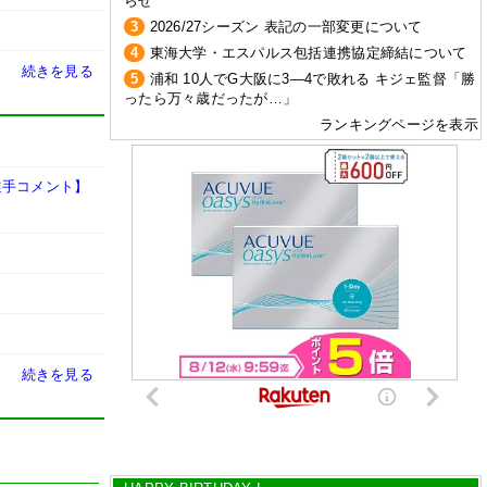
らせ
3
2026/27シーズン 表記の一部変更について
4
東海大学・エスパルス包括連携協定締結について
続きを見る
5
浦和 10人でG大阪に3―4で敗れる キジェ監督「勝
ったら万々歳だったが…」
ランキングページを表示
選手コメント】
続きを見る