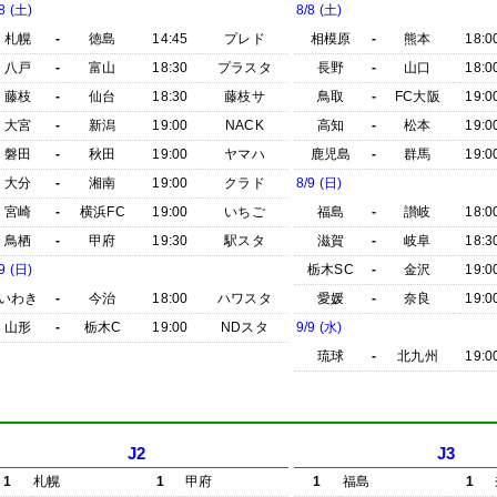
8 (土)
8/8 (土)
札幌
-
徳島
14:45
プレド
相模原
-
熊本
18:0
八戸
-
富山
18:30
プラスタ
長野
-
山口
18:0
藤枝
-
仙台
18:30
藤枝サ
鳥取
-
FC大阪
19:0
大宮
-
新潟
19:00
NACK
高知
-
松本
19:0
磐田
-
秋田
19:00
ヤマハ
鹿児島
-
群馬
19:0
大分
-
湘南
19:00
クラド
8/9 (日)
宮崎
-
横浜FC
19:00
いちご
福島
-
讃岐
18:0
鳥栖
-
甲府
19:30
駅スタ
滋賀
-
岐阜
18:3
9 (日)
栃木SC
-
金沢
19:0
いわき
-
今治
18:00
ハワスタ
愛媛
-
奈良
19:0
山形
-
栃木C
19:00
NDスタ
9/9 (水)
琉球
-
北九州
19:0
J2
J3
1
札幌
1
甲府
1
福島
1