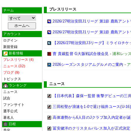
プレスリリース
チーム
2026/27明治安田J1リーグ 第1節 鹿島ア
2026/27明治安田J1リーグ 第1節 鹿島ア
アカウント
ログイン
【2026/27明治安田J3リーグ】ミライロチ
新規登録
新着情報
曺 貴裁監督 G大阪戦試合後会見
-
浦和レッ
プレスリリース (4)
2026シーズンスタジアムグルメのご案内
-
ア
ニュース (32)
ブログ (9)
トピックス
ニュース
ランキング
ニュース
【日本代表】森保一監督 衝撃デビューの三
試合
ファンサイト
三田松聖が浪速を1-0で退け福井ユース(U-16
選手公式
高体連勢から6人目のJクラブ加入内定者が誕
著名人
日程
冨安健洋のクリスタルパレス加入が正式決定、背
予定