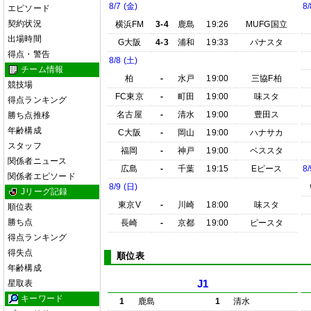
8/7 (金)
8/
エピソード
契約状況
横浜FM
3-4
鹿島
19:26
MUFG国立
出場時間
G大阪
4-3
浦和
19:33
パナスタ
得点・警告
8/8 (土)
チーム情報
柏
-
水戸
19:00
三協F柏
競技場
FC東京
-
町田
19:00
味スタ
得点ランキング
名古屋
-
清水
19:00
豊田ス
勝ち点推移
年齢構成
C大阪
-
岡山
19:00
ハナサカ
スタッフ
福岡
-
神戸
19:00
ベススタ
関係者ニュース
広島
-
千葉
19:15
Eピース
8/
関係者エピソード
8/9 (日)
Jリーグ記録
東京V
-
川崎
18:00
味スタ
順位表
勝ち点
長崎
-
京都
19:00
ピースタ
得点ランキング
得失点
順位表
年齢構成
星取表
J1
キーワード
1
鹿島
1
清水