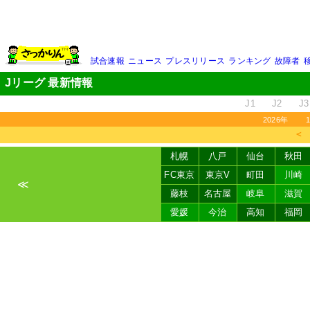
試合速報
ニュース
プレスリリース
ランキング
故障者
Jリーグ 最新情報
J1
J2
J3
2026年
＜
札幌
八戸
仙台
秋田
FC東京
東京V
町田
川崎
≪
藤枝
名古屋
岐阜
滋賀
愛媛
今治
高知
福岡