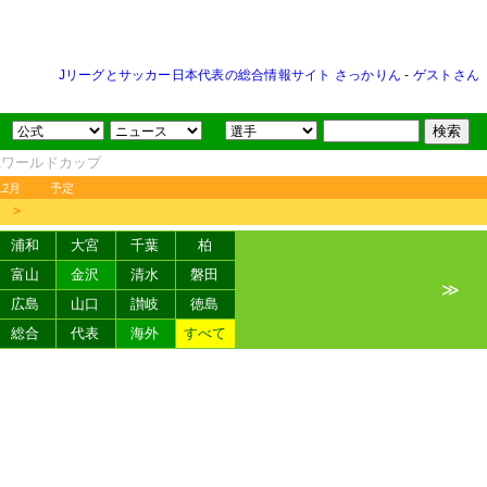
Jリーグとサッカー日本代表の総合情報サイト さっかりん
-
ゲストさん
FAワールドカップ
12月
予定
＞
浦和
大宮
千葉
柏
富山
金沢
清水
磐田
≫
広島
山口
讃岐
徳島
総合
代表
海外
すべて