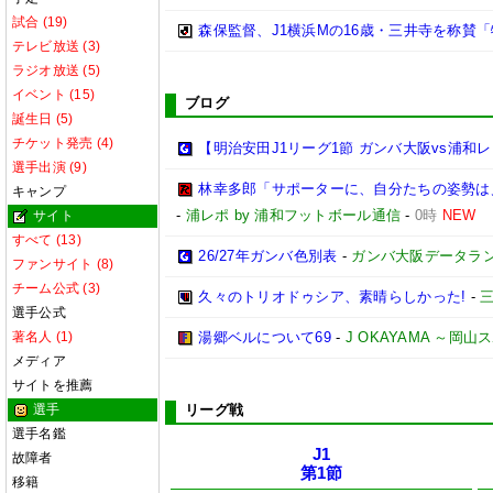
試合 (19)
森保監督、J1横浜Mの16歳・三井寺を称賛
テレビ放送 (3)
ラジオ放送 (5)
イベント (15)
ブログ
誕生日 (5)
チケット発売 (4)
【明治安田J1リーグ1節 ガンバ大阪vs浦
選手出演 (9)
林幸多郎「サポーターに、自分たちの姿勢は
キャンプ
-
浦レポ by 浦和フットボール通信
-
0時
NEW
サイト
すべて (13)
26/27年ガンバ色別表
-
ガンバ大阪データランド(G
ファンサイト (8)
チーム公式 (3)
久々のトリオドゥシア、素晴らしかった!
-
選手公式
著名人 (1)
湯郷ベルについて69
-
J OKAYAMA ～岡
メディア
サイトを推薦
選手
リーグ戦
選手名鑑
J1
故障者
第1節
移籍