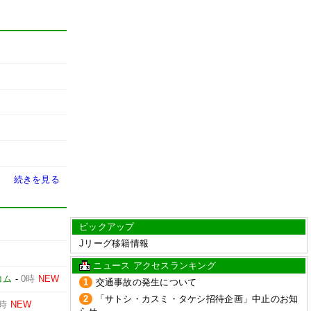
続きを見る
ピックアップ
Jリーグ移籍情報
ニュース アクセスランキング
コム
-
0時
NEW
1
交通事故の発生について
2
「サトシ・カスミ・タケシ招待企画」中止のお知
0時
NEW