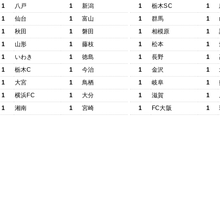
1
八戸
1
新潟
1
栃木SC
1
1
仙台
1
富山
1
群馬
1
1
秋田
1
磐田
1
相模原
1
1
山形
1
藤枝
1
松本
1
1
いわき
1
徳島
1
長野
1
1
栃木C
1
今治
1
金沢
1
1
大宮
1
鳥栖
1
岐阜
1
1
横浜FC
1
大分
1
滋賀
1
1
湘南
1
宮崎
1
FC大阪
1