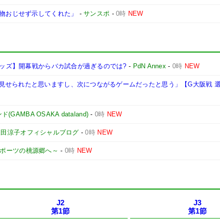
「物おじせず示してくれた」
-
サンスポ
-
0時
NEW
和レッズ】開幕戦からバカ試合が過ぎるのでは?
-
PdN Annex
-
0時
NEW
見せられたと思いますし、次につながるゲームだったと思う」【G大阪戦 
AMBA OSAKA dataland)
-
0時
NEW
三田涼子オフィシャルブログ
-
0時
NEW
山スポーツの桃源郷へ～
-
0時
NEW
J2
J3
第1節
第1節