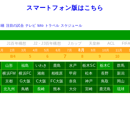
スマートフォン版はこちら
移籍
注目の試合
テレビ
toto
トラベル
スケジュール
J1百年構想
J2・J3百年構想
Jカップ
天皇杯
ACL
FI
8月
1月
2月
3月
4月
5月
6月
7月
9月
10月
11月
7
8/4
5
6
8
9
10
山形
福島
いわき
鹿島
水戸
栃木SC
栃木C
群馬
横浜FM
横浜FC
湘南
相模原
甲府
松本
長野
新潟
京都
G大阪
C大阪
FC大阪
奈良
神戸
鳥取
岡山
北九州
鳥栖
長崎
熊本
大分
宮崎
鹿児島
琉球