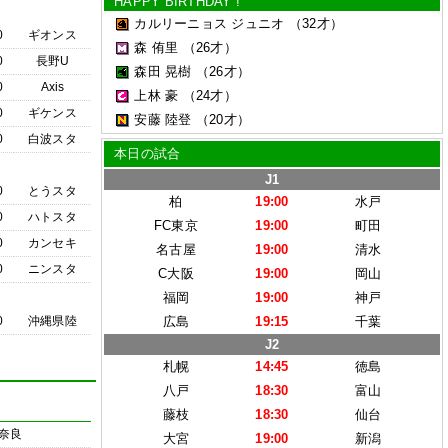
HAPPY BIRTHDAY !
カルリーニョス ジュニオ
（32才）
0
ギオンス
森 侑里
（26才）
0
長野U
森田 晃樹
（26才）
0
Axis
上林 豪
（24才）
0
ギケンス
安藤 陸登
（20才）
0
白波スタ
本日の試合
J1
0
とうスタ
柏
19:00
水戸
0
ハトスタ
FC東京
19:00
町田
0
カンセキ
名古屋
19:00
清水
0
ニンスタ
C大阪
19:00
岡山
福岡
19:00
神戸
0
沖縄県陸
広島
19:15
千葉
J2
札幌
14:45
徳島
八戸
18:30
富山
藤枝
18:30
仙台
奈良
大宮
19:00
新潟