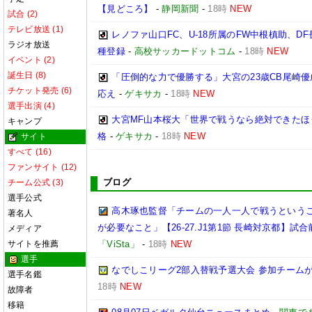
【見どころ】
-
静岡新聞
-
18時
NEW
試合 (2)
テレビ放送 (1)
レノファ山口FC、U-18所属のFW中根槙助、D
ラジオ放送
種登録
-
高校サッカードットコム
-
18時
NEW
イベント (2)
誕生日 (8)
「圧倒的な力で優勝する」大宮の23歳CB尾崎
チケット発売 (6)
応え
-
ゲキサカ
-
18時
NEW
選手出演 (4)
大宮MF山本桜大「世界で戦うなら絶対できたほ
キャンプ
格
-
ゲキサカ
-
18時
NEW
サイト
すべて (16)
ファンサイト (12)
ブログ
チーム公式 (3)
選手公式
高木琢也監督「チームの一人一人で戦うという
著名人
が必要なこと」【26-27.J1第1節 長崎対京都】試合
メディア
サイトを推薦
「ViSta」
-
18時
NEW
選手
なでしこリーグ2部入替戦予選大会 参加チームが
選手名鑑
18時
NEW
故障者
移籍