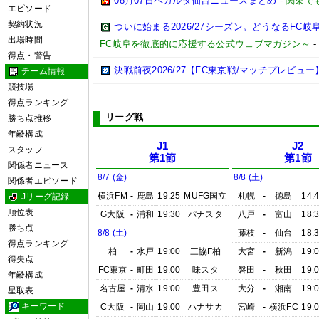
08月07日ベガルタ仙台ニュースまとめ
-
関東で
エピソード
契約状況
ついに始まる2026/27シーズン。どうなるFC岐阜【2
出場時間
FC岐阜を徹底的に応援する公式ウェブマガジン～
得点・警告
決戦前夜2026/27【FC東京戦/マッチプレビュー
チーム情報
競技場
得点ランキング
リーグ戦
勝ち点推移
年齢構成
J1
J2
スタッフ
第1節
第1節
関係者ニュース
8/7 (金)
8/8 (土)
関係者エピソード
横浜FM
-
鹿島
19:25
MUFG国立
札幌
-
徳島
14:
Jリーグ記録
順位表
G大阪
-
浦和
19:30
パナスタ
八戸
-
富山
18:
勝ち点
8/8 (土)
藤枝
-
仙台
18:
得点ランキング
柏
-
水戸
19:00
三協F柏
大宮
-
新潟
19:
得失点
FC東京
-
町田
19:00
味スタ
磐田
-
秋田
19:
年齢構成
名古屋
-
清水
19:00
豊田ス
大分
-
湘南
19:
星取表
キーワード
C大阪
-
岡山
19:00
ハナサカ
宮崎
-
横浜FC
19: