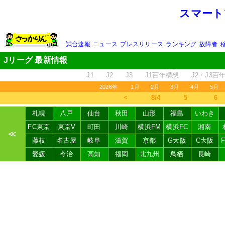
スマート
試合速報
ニュース
プレスリリース
ランキング
故障者
Jリーグ 最新情報
J1
J2
J3
J1百年構想
J2・J3百
2026年
1月
2月
3月
4月
5月
＜
8/4
5
6
札幌
八戸
仙台
秋田
山形
福島
いわき
FC東京
東京V
町田
川崎
横浜FM
横浜FC
湘南
≪
藤枝
名古屋
岐阜
滋賀
京都
G大阪
C大阪
愛媛
今治
高知
福岡
北九州
鳥栖
長崎