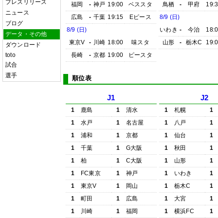
プレスリリース
福岡
-
神戸
19:00
ベススタ
鳥栖
-
甲府
19:
ニュース
広島
-
千葉
19:15
Eピース
8/9 (日)
ブログ
8/9 (日)
いわき
-
今治
18:
データ・その他
東京V
-
川崎
18:00
味スタ
山形
-
栃木C
19:
ダウンロード
toto
長崎
-
京都
19:00
ピースタ
試合
選手
順位表
J1
J2
1
鹿島
1
清水
1
札幌
1
1
水戸
1
名古屋
1
八戸
1
1
浦和
1
京都
1
仙台
1
1
千葉
1
G大阪
1
秋田
1
1
柏
1
C大阪
1
山形
1
1
FC東京
1
神戸
1
いわき
1
1
東京V
1
岡山
1
栃木C
1
1
町田
1
広島
1
大宮
1
1
川崎
1
福岡
1
横浜FC
1