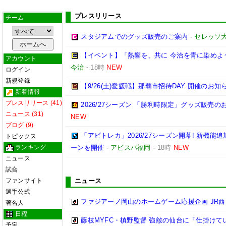
プレスリリース
チーム
スタジアムでのグッズ販売のご案内
-
セレッソ
【イベント】「熱響を、共に 今治を青に染めよう
アカウント
今治
-
18時
NEW
ログイン
新規登録
【9/26(土)愛媛戦】那覇市招待DAY 開催のお知
新着情報
プレスリリース (41)
2026/27シーズン 「勝利時限定」グッズ販売の
ニュース (31)
NEW
ブログ (9)
「アビトレカ」2026/27シーズン開幕! 新機
トピックス
ランキング
ーンを開催
-
アビスパ福岡
-
18時
NEW
ニュース
試合
ファンサイト
ニュース
選手公式
ファジアーノ岡山のホームゲーム応援企画 JR
著名人
日程
藤枝MYFC・槙野監督 強敵の仙台に「仕掛けて
予定