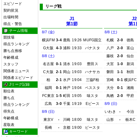
エピソード
リーグ戦
契約状況
出場時間
J1
J2
第1節
第1
得点・警告
チーム情報
8/7 (金)
8/8 (土)
競技場
横浜FM
3-4
鹿島
19:26
MUFG国立
札幌
2-0
徳島
得点ランキング
G大阪
4-3
浦和
19:33
パナスタ
八戸
2-0
富山
勝ち点推移
8/8 (土)
藤枝
2-0
仙台
年齢構成
名古屋
0-1
清水
19:03
豊田ス
大宮
1-0
新潟
スタッフ
関係者ニュース
C大阪
2-1
岡山
19:03
ハナサカ
磐田
1-1
秋田
関係者エピソード
柏
2-1
水戸
19:04
三協F柏
宮崎
0-1
横浜FC
Jリーグ記録
福岡
0-1
神戸
19:04
ベススタ
大分
0-1
湘南
順位表
FC東京
1-5
町田
19:05
味スタ
鳥栖
2-0
甲府
勝ち点
広島
3-0
千葉
19:19
Eピース
8/9 (日)
得点ランキング
得失点
8/9 (日)
いわき
-
今治
年齢構成
東京V
-
川崎
18:00
味スタ
山形
-
栃木C
星取表
長崎
-
京都
19:00
ピースタ
キーワード