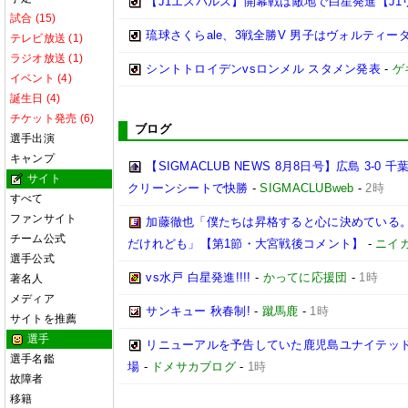
【J1エスパルス】開幕戦は敵地で白星発進【J1
試合 (15)
琉球さくらale、3戦全勝V 男子はヴォルティーダ
テレビ放送 (1)
ラジオ放送 (1)
シントトロイデンvsロンメル スタメン発表
-
ゲ
イベント (4)
誕生日 (4)
チケット発売 (6)
ブログ
選手出演
キャンプ
【SIGMACLUB NEWS 8月8日号】広島 3
サイト
クリーンシートで快勝
-
SIGMACLUBweb
-
2時
すべて
ファンサイト
加藤徹也「僕たちは昇格すると心に決めている
チーム公式
だけれども」【第1節・大宮戦後コメント】
-
ニイ
選手公式
vs水戸 白星発進!!!!
-
かってに応援団
-
1時
著名人
メディア
サンキュー 秋春制!
-
蹴馬鹿
-
1時
サイトを推薦
選手
リニューアルを予告していた鹿児島ユナイテッド
選手名鑑
場
-
ドメサカブログ
-
1時
故障者
移籍