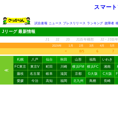
スマート
試合速報
ニュース
プレスリリース
ランキング
故障者
Jリーグ 最新情報
J1
J2
J3
J1百年構想
J2・J3百
2026年
1月
2月
3月
4月
5月
＜
8/5
6
7
札幌
八戸
仙台
秋田
山形
福島
いわき
FC東京
東京V
町田
川崎
横浜FM
横浜FC
湘南
≪
藤枝
名古屋
岐阜
滋賀
京都
G大阪
C大阪
愛媛
今治
高知
福岡
北九州
鳥栖
長崎