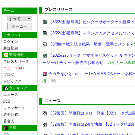
プレスリリース
チーム
【8/22(土)福島戦】ビジターサポーターの皆様へ
【8/22(土)福島戦】スタジアムアクセスについて
アカウント
ログイン
【8/8熊本戦】試合結果・監督・選手コメント
-
新規登録
新着情報
【2026/27Jリーグ ヤマザキビスケット ルヴァン
プレスリリース
ージャ戦 チケット販売のお知らせ
-
ガイナーレ鳥
ニュース (4)
チカラをひとつに。ーTEAM AS ONEー『令
ブログ
栖
-
1時
トピックス
ランキング
ニュース
ニュース
試合
ファンサイト
【J2磐田】開幕戦はドロー発進【J2リーグ第1
選手公式
著名人
【J2藤枝】開幕戦は2-0で快勝!【J2リーグ第1節
日程
予定