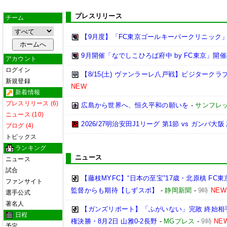
プレスリリース
チーム
【9月度】「FC東京ゴールキーパークリニック
9月開催「なでしこひろば府中 by FC東京」開
アカウント
ログイン
【8/15(土) ヴァンラーレ八戸戦】ビジターク
新規登録
NEW
新着情報
プレスリリース (6)
広島から世界へ、恒久平和の願いを
-
サンフレ
ニュース (10)
2026/27明治安田J1リーグ 第1節 vs ガンバ大
ブログ (4)
トピックス
ランキング
ニュース
ニュース
試合
【藤枝MYFC】“日本の至宝”17歳・北原槙 F
ファンサイト
監督からも期待【しずスポ】
-
静岡新聞
-
9時
NEW
選手公式
著名人
【ガンズリポート】「ふがいない」完敗 終始相手
日程
権決勝・8月2日 山雅0-2長野
-
MGプレス
-
9時
NE
予定