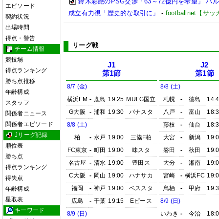
鈴木彩艶のPSG交渉「63～72億円を希望」 
エピソード
成立有力視「歴史的な取引に」
-
footballnet【
契約状況
出場時間
得点・警告
リーグ戦
チーム情報
競技場
J1
J2
得点ランキング
第1節
第1節
勝ち点推移
8/7 (金)
8/8 (土)
年齢構成
横浜FM
-
鹿島
19:25
MUFG国立
札幌
-
徳島
14:
スタッフ
G大阪
-
浦和
19:30
パナスタ
八戸
-
富山
18:
関係者ニュース
関係者エピソード
8/8 (土)
藤枝
-
仙台
18:
Jリーグ記録
柏
-
水戸
19:00
三協F柏
大宮
-
新潟
19:
順位表
FC東京
-
町田
19:00
味スタ
磐田
-
秋田
19:
勝ち点
名古屋
-
清水
19:00
豊田ス
大分
-
湘南
19:
得点ランキング
C大阪
-
岡山
19:00
ハナサカ
宮崎
-
横浜FC
19:
得失点
福岡
-
神戸
19:00
ベススタ
鳥栖
-
甲府
19:
年齢構成
星取表
広島
-
千葉
19:15
Eピース
8/9 (日)
キーワード
8/9 (日)
いわき
-
今治
18: