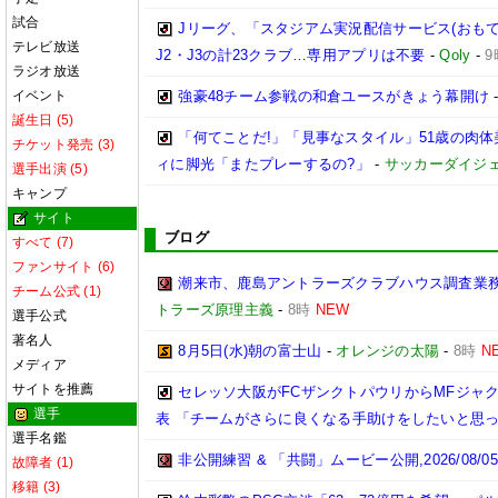
試合
Jリーグ、「スタジアム実況配信サービス(おもて
テレビ放送
J2・J3の計23クラブ…専用アプリは不要
-
Qoly
-
9
ラジオ放送
イベント
強豪48チーム参戦の和倉ユースがきょう幕開け
誕生日 (5)
「何てことだ!」「見事なスタイル」51歳の肉体
チケット発売 (3)
ィに脚光「またプレーするの?」
-
サッカーダイジェ
選手出演 (5)
キャンプ
サイト
ブログ
すべて (7)
ファンサイト (6)
潮来市、鹿島アントラーズクラブハウス調査業
チーム公式 (1)
トラーズ原理主義
-
8時
NEW
選手公式
著名人
8月5日(水)朝の富士山
-
オレンジの太陽
-
8時
N
メディア
サイトを推薦
セレッソ大阪がFCザンクトパウリからMFジャ
選手
表 「チームがさらに良くなる手助けをしたいと思
選手名鑑
非公開練習 & 「共闘」ムービー公開,2026/08/0
故障者 (1)
移籍 (3)