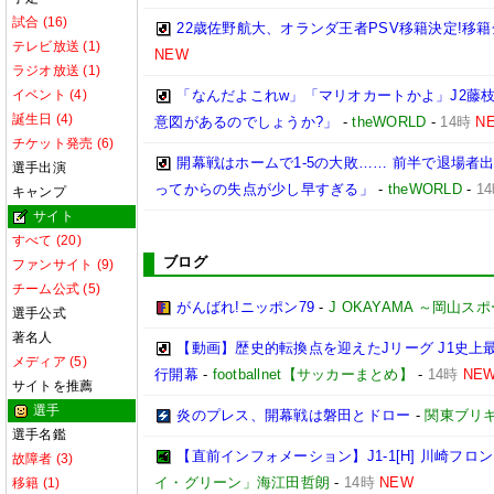
試合 (16)
22歳佐野航大、オランダ王者PSV移籍決定!移籍
テレビ放送 (1)
NEW
ラジオ放送 (1)
イベント (4)
「なんだよこれw」「マリオカートかよ」J2藤枝
誕生日 (4)
意図があるのでしょうか?」
-
theWORLD
-
14時
N
チケット発売 (6)
開幕戦はホームで1-5の大敗…… 前半で退場者出
選手出演
ってからの失点が少し早すぎる」
-
theWORLD
-
1
キャンプ
サイト
すべて (20)
ブログ
ファンサイト (9)
チーム公式 (5)
がんばれ!ニッポン79
-
J OKAYAMA ～岡山
選手公式
著名人
【動画】歴史的転換点を迎えたJリーグ J1史上
メディア (5)
行開幕
-
footballnet【サッカーまとめ】
-
14時
NE
サイトを推薦
選手
炎のプレス、開幕戦は磐田とドロー
-
関東ブリキ
選手名鑑
【直前インフォメーション】J1-1[H] 川崎フロンタ
故障者 (3)
イ・グリーン」海江田哲朗
-
14時
NEW
移籍 (1)