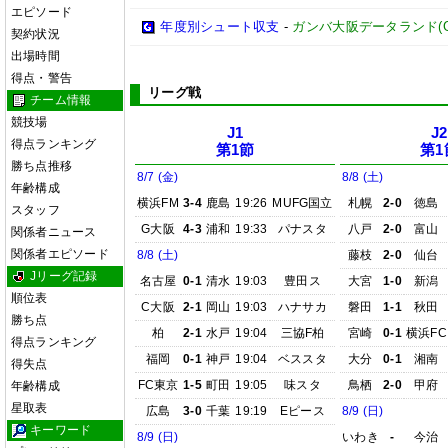
エピソード
年度別シュート収支
-
ガンバ大阪データランド(GAMB
契約状況
出場時間
得点・警告
リーグ戦
チーム情報
競技場
J1
J2
得点ランキング
第1節
第1
勝ち点推移
8/7 (金)
8/8 (土)
年齢構成
横浜FM
3-4
鹿島
19:26
MUFG国立
札幌
2-0
徳島
スタッフ
G大阪
4-3
浦和
19:33
パナスタ
八戸
2-0
富山
関係者ニュース
関係者エピソード
8/8 (土)
藤枝
2-0
仙台
Jリーグ記録
名古屋
0-1
清水
19:03
豊田ス
大宮
1-0
新潟
順位表
C大阪
2-1
岡山
19:03
ハナサカ
磐田
1-1
秋田
勝ち点
柏
2-1
水戸
19:04
三協F柏
宮崎
0-1
横浜FC
得点ランキング
福岡
0-1
神戸
19:04
ベススタ
大分
0-1
湘南
得失点
FC東京
1-5
町田
19:05
味スタ
鳥栖
2-0
甲府
年齢構成
星取表
広島
3-0
千葉
19:19
Eピース
8/9 (日)
キーワード
8/9 (日)
いわき
-
今治