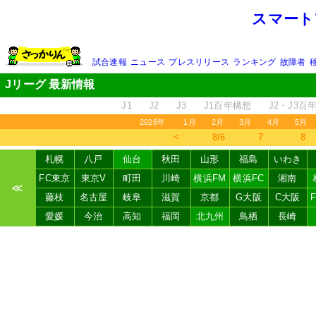
スマート
試合速報
ニュース
プレスリリース
ランキング
故障者
Jリーグ 最新情報
J1
J2
J3
J1百年構想
J2・J3百
2026年
1月
2月
3月
4月
5月
＜
8/6
7
8
札幌
八戸
仙台
秋田
山形
福島
いわき
FC東京
東京V
町田
川崎
横浜FM
横浜FC
湘南
≪
藤枝
名古屋
岐阜
滋賀
京都
G大阪
C大阪
愛媛
今治
高知
福岡
北九州
鳥栖
長崎