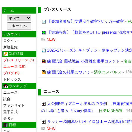
プレスリリース
チーム
【参加者募集】交通安全教室×サッカー教室
-
F
【実施報告】「野菜をMOTTO presents 清水
アカウント
時
NEW
ログイン
新規登録
2026-27シーズン キャプテン・副キャプテン
新着情報
プレスリリース (5)
練習試合 藤枝戦後 小野雅史選手コメント
-
名古
ニュース (19)
練習試合の結果について
-
清水エスパルス
-
13
ブログ (9)
トピックス
ランキング
ニュース
ニュース
試合
大公開!ディズニーホテルのウラ側──披露宴“魔
ファンサイト
の工場にも潜入『every.特集』
-
日テレNEWS
-
14
選手公式
著名人
サッカーJ3開幕!パルセイロはホーム開幕戦に勝
日程
時
NEW
予定