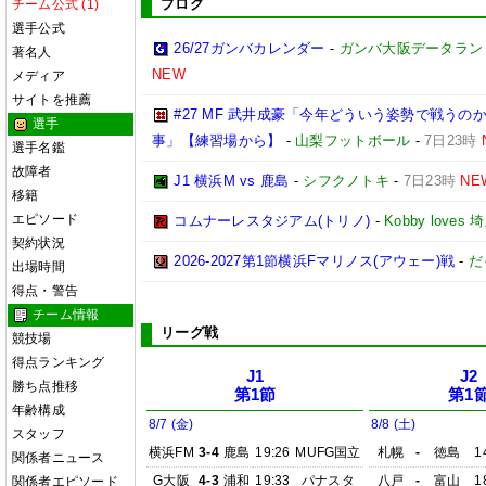
ブログ
チーム公式 (1)
選手公式
26/27ガンバカレンダー
-
ガンバ大阪データランド(GA
著名人
NEW
メディア
サイトを推薦
#27 MF 武井成豪「今年どういう姿勢で戦う
選手
事」【練習場から】
-
山梨フットボール
-
7日23時
選手名鑑
故障者
J1 横浜M vs 鹿島
-
シフクノトキ
-
7日23時
NE
移籍
エピソード
コムナーレスタジアム(トリノ)
-
Kobby love
契約状況
2026-2027第1節横浜Fマリノス(アウェー)戦
-
だ
出場時間
得点・警告
チーム情報
リーグ戦
競技場
得点ランキング
J1
J2
勝ち点推移
第1節
第1
年齢構成
8/7 (金)
8/8 (土)
スタッフ
横浜FM
3-4
鹿島
19:26
MUFG国立
札幌
-
徳島
1
関係者ニュース
G大阪
4-3
浦和
19:33
パナスタ
八戸
-
富山
1
関係者エピソード