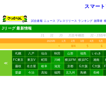
スマート
試合速報
ニュース
プレスリリース
ランキング
故障者
Jリーグ 最新情報
J1
J2
J3
J1百年構想
J2・J3百
2026年
1月
2月
3月
4月
5月
＜
8/4
5
6
札幌
八戸
仙台
秋田
山形
福島
いわき
FC東京
東京V
町田
川崎
横浜FM
横浜FC
湘南
≪
藤枝
名古屋
岐阜
滋賀
京都
G大阪
C大阪
愛媛
今治
高知
福岡
北九州
鳥栖
長崎