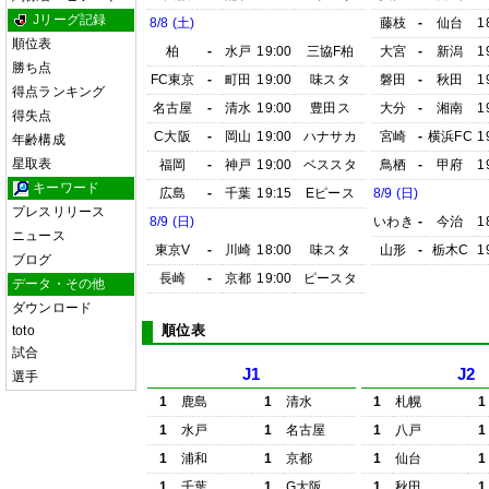
Jリーグ記録
8/8 (土)
藤枝
-
仙台
1
順位表
柏
-
水戸
19:00
三協F柏
大宮
-
新潟
1
勝ち点
FC東京
-
町田
19:00
味スタ
磐田
-
秋田
1
得点ランキング
名古屋
-
清水
19:00
豊田ス
大分
-
湘南
1
得失点
C大阪
-
岡山
19:00
ハナサカ
宮崎
-
横浜FC
1
年齢構成
星取表
福岡
-
神戸
19:00
ベススタ
鳥栖
-
甲府
1
キーワード
広島
-
千葉
19:15
Eピース
8/9 (日)
プレスリリース
8/9 (日)
いわき
-
今治
1
ニュース
東京V
-
川崎
18:00
味スタ
山形
-
栃木C
1
ブログ
長崎
-
京都
19:00
ピースタ
データ・その他
ダウンロード
順位表
toto
試合
J1
J2
選手
1
鹿島
1
清水
1
札幌
1
1
水戸
1
名古屋
1
八戸
1
1
浦和
1
京都
1
仙台
1
1
千葉
1
G大阪
1
秋田
1