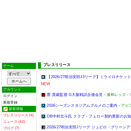
プレスリリース
チーム
【2026/27明治安田J3リーグ】ミライロチケ
NEW
アカウント
曺 貴裁監督 G大阪戦試合後会見
-
浦和レッズ
-
ログイン
新規登録
2026シーズンスタジアムグルメのご案内
-
アビ
新着情報
プレスリリース (4)
OB中村北斗氏 クラブ・フェロー契約更新のお
ニュース (42)
2026/27明治安田Jリーグ ジュビロ・グリー
ブログ (7)