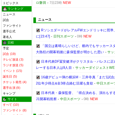
ロ磐田
-
7日23時
NEW
トピックス
ランキング
ニュース
ニュース
試合
ファンサイト
RソシエダードがレアルFWエンドリッキに照準
選手公式
に[23:47]
-
日刊スポーツ
-
0時
NEW
著名人
日程
「国立は素晴らしいけど、都内でもサッカースタ
予定
大熱狂の開幕戦後に森保監督が明かした思い
-
サッ
試合 (19)
テレビ放送 (3)
日本代表DF冨安健洋がクリスタル・パレスに正
ラジオ放送 (5)
レーする日本人は9人目
-
サッカーダイジェストWE
イベント (15)
誕生日 (5)
16歳デビュー弾の横浜M・三井寺真「まだ1試
チケット発売 (4)
2位年少得点&全3得点絡む活躍も貪欲
-
中日スポー
選手出演 (9)
日本代表・森保監督、「得点決める、演出もする」
キャンプ
J1開幕戦視察
-
中日スポーツ
-
0時
NEW
サイト
すべて (10)
ファンサイト (8)