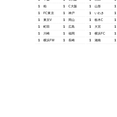
1
柏
1
C大阪
1
山形
1
1
FC東京
1
神戸
1
いわき
1
1
東京V
1
岡山
1
栃木C
1
1
町田
1
広島
1
大宮
1
1
川崎
1
福岡
1
横浜FC
1
1
横浜FM
1
長崎
1
湘南
1