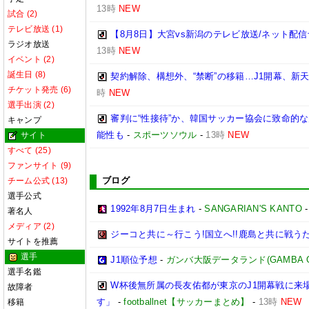
13時
NEW
試合 (2)
テレビ放送 (1)
【8月8日】大宮vs新潟のテレビ放送/ネット配信
ラジオ放送
13時
NEW
イベント (2)
誕生日 (8)
契約解除、構想外、“禁断”の移籍…J1開幕、新
チケット発売 (6)
時
NEW
選手出演 (2)
審判に“性接待”か、韓国サッカー協会に致命的
キャンプ
能性も
-
スポーツソウル
-
13時
NEW
サイト
すべて (25)
ファンサイト (9)
ブログ
チーム公式 (13)
選手公式
1992年8月7日生まれ
-
SANGARIAN'S KANTO
著名人
メディア (2)
ジーコと共に～行こう!国立へ!!鹿島と共に戦うため
サイトを推薦
選手
J1順位予想
-
ガンバ大阪データランド(GAMBA OSAK
選手名鑑
W杯後無所属の長友佑都が東京のJ1開幕戦に来
故障者
す」
-
footballnet【サッカーまとめ】
-
13時
NEW
移籍