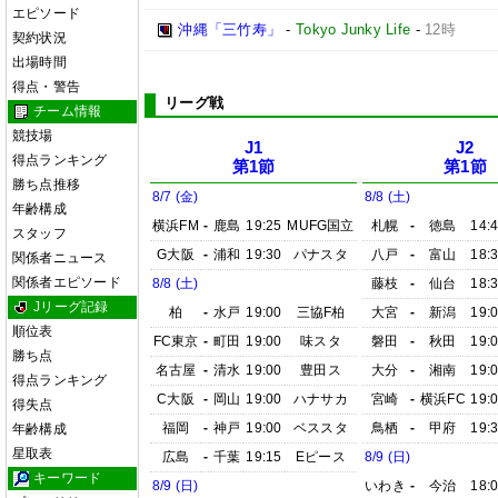
エピソード
沖縄「三竹寿」
-
Tokyo Junky Life
-
12時
契約状況
出場時間
得点・警告
リーグ戦
チーム情報
競技場
J1
J2
得点ランキング
第1節
第1節
勝ち点推移
8/7 (金)
8/8 (土)
年齢構成
横浜FM
-
鹿島
19:25
MUFG国立
札幌
-
徳島
14:
スタッフ
G大阪
-
浦和
19:30
パナスタ
八戸
-
富山
18:
関係者ニュース
関係者エピソード
8/8 (土)
藤枝
-
仙台
18:
Jリーグ記録
柏
-
水戸
19:00
三協F柏
大宮
-
新潟
19:
順位表
FC東京
-
町田
19:00
味スタ
磐田
-
秋田
19:
勝ち点
名古屋
-
清水
19:00
豊田ス
大分
-
湘南
19:
得点ランキング
C大阪
-
岡山
19:00
ハナサカ
宮崎
-
横浜FC
19:
得失点
福岡
-
神戸
19:00
ベススタ
鳥栖
-
甲府
19:
年齢構成
星取表
広島
-
千葉
19:15
Eピース
8/9 (日)
キーワード
8/9 (日)
いわき
-
今治
18: