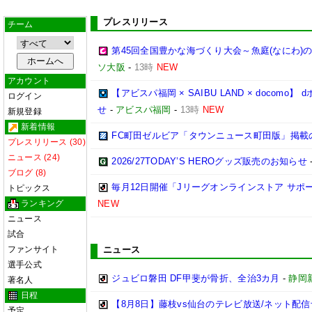
プレスリリース
チーム
第45回全国豊かな海づくり大会～魚庭(なにわ)
ソ大阪
-
13時
NEW
アカウント
【アビスパ福岡 × SAIBU LAND × doco
ログイン
せ
-
アビスパ福岡
-
13時
NEW
新規登録
新着情報
FC町田ゼルビア「タウンニュース町田版」掲載
プレスリリース (30)
ニュース (24)
2026/27TODAY’S HEROグッズ販売のお知らせ
ブログ (8)
毎月12日開催「Jリーグオンラインストア サポ
トピックス
ランキング
NEW
ニュース
試合
ファンサイト
ニュース
選手公式
ジュビロ磐田 DF甲斐が骨折、全治3カ月
-
静岡
著名人
日程
【8月8日】藤枝vs仙台のテレビ放送/ネット配信
予定