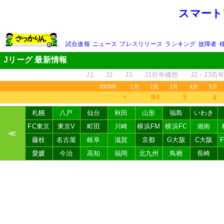
スマート
試合速報
ニュース
プレスリリース
ランキング
故障者
Jリーグ 最新情報
J1
J2
J3
J1百年構想
J2・J3百
2026年
1月
2月
3月
4月
5月
＜
8/4
5
6
札幌
八戸
仙台
秋田
山形
福島
いわき
FC東京
東京V
町田
川崎
横浜FM
横浜FC
湘南
≪
藤枝
名古屋
岐阜
滋賀
京都
G大阪
C大阪
愛媛
今治
高知
福岡
北九州
鳥栖
長崎