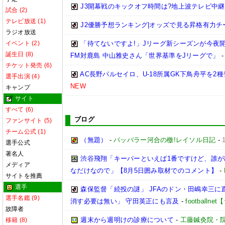
J3開幕戦のキックオフ時間は?地上波テレビ中継
試合 (2)
テレビ放送 (1)
J2優勝予想ランキング|オッズで見る昇格有力チームは
ラジオ放送
イベント (2)
「待てないですよ!」Jリーグ新シーズンが今夜
誕生日 (8)
FM対鹿島 中山雅史さん「世界基準をJリーグで」
チケット発売 (6)
AC長野パルセイロ、U-18所属GK下鳥舟平を2
選手出演 (4)
NEW
キャンプ
サイト
すべて (6)
ブログ
ファンサイト (5)
チーム公式 (1)
（無題）
-
パッパラー河合の檄!レイソル日記
-
選手公式
著名人
渋谷飛翔「キーパーといえば1番ですけど、誰
メディア
なだけなので」【8月5日囲み取材でのコメント】
-
サイトを推薦
選手
森保監督「続投の謎」 JFAのドン・田嶋幸三に
選手名鑑 (9)
消す必要は無い」 守田英正にも言及
-
football
故障者
週末から週明けの診療について
-
工藤鍼灸院・
移籍 (8)