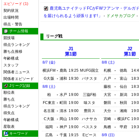
エピソード (1)
鹿児島ユナイテッドFCがFWフアンマ・デルガ
契約状況
を届けられるよう頑張ります!」
-
ドメサカブログ
出場時間
得点・警告
チーム情報
リーグ戦
競技場
得点ランキング
J1
J2
勝ち点推移
第1節
第1節
年齢構成
8/7 (金)
8/8 (土)
スタッフ
横浜FM
-
鹿島
19:25
MUFG国立
札幌
-
徳島
14:
関係者ニュース
G大阪
-
浦和
19:30
パナスタ
八戸
-
富山
18:
関係者エピソード
Jリーグ記録
8/8 (土)
藤枝
-
仙台
18:
順位表
柏
-
水戸
19:00
三協F柏
大宮
-
新潟
19:
勝ち点
FC東京
-
町田
19:00
味スタ
磐田
-
秋田
19:
得点ランキング
名古屋
-
清水
19:00
豊田ス
大分
-
湘南
19:
得失点
C大阪
-
岡山
19:00
ハナサカ
宮崎
-
横浜FC
19:
年齢構成
星取表
福岡
-
神戸
19:00
ベススタ
鳥栖
-
甲府
19:
キーワード
広島
-
千葉
19:15
Eピース
8/9 (日)