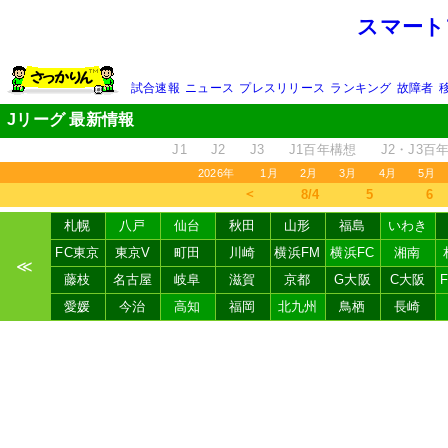
スマート
試合速報
ニュース
プレスリリース
ランキング
故障者
Jリーグ 最新情報
J1
J2
J3
J1百年構想
J2・J3百
2026年
1月
2月
3月
4月
5月
＜
8/4
5
6
札幌
八戸
仙台
秋田
山形
福島
いわき
FC東京
東京V
町田
川崎
横浜FM
横浜FC
湘南
≪
藤枝
名古屋
岐阜
滋賀
京都
G大阪
C大阪
愛媛
今治
高知
福岡
北九州
鳥栖
長崎