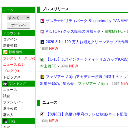
プレスリリース
チーム
サステナビリティパーク Supported by YANMA
VICTORYグッズ販売のお知らせ
-
藤枝MYFC
-
アカウント
ログイン
2026.8.1「120 万人お迎えクリーンアップ大
新規登録
16時
NEW
新着情報
プレスリリース (39)
【U-15】JCYインターシティトリムカップ(U-1
ニュース (19)
本山雅FC
-
16時
NEW
ブログ (4)
ファジアーノ岡山アカデミー所属 14選手のトップ
トピックス
ランキング
出場登録のお知らせ
-
ファジアーノ岡山
-
16時
NE
ニュース
試合
ファンサイト
ニュース
選手公式
【8月8日】鳥栖vs甲府のテレビ放送/ネット配信
著名人
16時
NEW
日程
予定