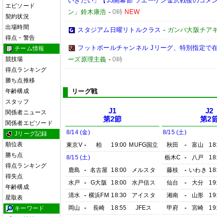
いきたい」【J3開幕節 ツエーゲン金沢戦後のコメント】(
エピソード
ン」鈴木康浩
-
0時
NEW
契約状況
出場時間
スタジアム日曜リトルクラス
-
ガンバ大阪チア
得点・警告
フットボールチャンネル Jリーグ、特別指定で
チーム情報
競技場
ーズ原理主義
-
0時
得点ランキング
勝ち点推移
年齢構成
リーグ戦
スタッフ
J1
J2
関係者ニュース
第2節
第2
関係者エピソード
8/14 (金)
8/15 (土)
Jリーグ記録
順位表
東京V
-
柏
19:00
MUFG国立
秋田
-
富山
18
勝ち点
8/15 (土)
栃木C
-
八戸
18
得点ランキング
鹿島
-
名古屋
18:00
メルスタ
藤枝
-
いわき
18
得失点
水戸
-
G大阪
18:00
水戸信ス
仙台
-
大分
19
年齢構成
清水
-
横浜FM
18:30
アイスタ
湘南
-
山形
19
星取表
岡山
-
長崎
18:55
JFEス
甲府
-
宮崎
19
キーワード