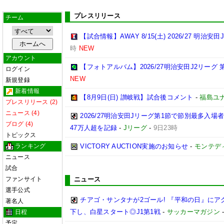
プレスリリース
チーム
【試合情報】AWAY 8/15(土) 2026/27 明治安田
時
NEW
アカウント
【フォトアルバム】2026/27明治安田J2リーグ 第
ログイン
NEW
新規登録
新着情報
【8月9日(日) 讃岐戦】試合後コメント
-
福島ユ
プレスリリース (2)
ニュース (4)
2026/27明治安田Jリーグ第1節で節別最多入場
ブログ (4)
47万人超を記録
-
Jリーグ
-
9日23時
トピックス
ランキング
VICTORY AUCTION実施のお知らせ
-
モンテデ
ニュース
試合
ファンサイト
ニュース
選手公式
チアゴ・サンタナが2ゴール! 『平和の日』に
著名人
下し、白星スタート◎J1第1戦
-
サッカーマガジン
日程
予定