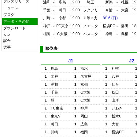
プレスリリース
浦和
-
広島
19:00
埼玉
新潟
-
札幌
19
ニュース
千葉
-
町田
19:00
フクアリ
今治
-
大宮
19
ブログ
川崎
-
京都
19:00
U等々力
8/16 (日)
データ・その他
神戸
-
FC東京
19:00
ノエスタ
横浜FC
-
磐田
18
ダウンロード
福岡
-
C大阪
19:00
ベススタ
徳島
-
鳥栖
19
toto
試合
選手
順位表
J1
J2
1
鹿島
1
清水
1
札幌
1
水戸
1
名古屋
1
八戸
1
浦和
1
京都
1
仙台
1
千葉
1
G大阪
1
秋田
1
柏
1
C大阪
1
山形
1
FC東京
1
神戸
1
いわき
1
東京V
1
岡山
1
栃木C
1
町田
1
広島
1
大宮
1
川崎
1
福岡
1
横浜FC