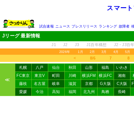
スマート
試合速報
ニュース
プレスリリース
ランキング
故障者
Jリーグ 最新情報
J1
J2
J3
J1百年構想
J2・J3百
2026年
1月
2月
3月
4月
5月
＜
8/6
7
8
札幌
八戸
仙台
秋田
山形
福島
いわき
FC東京
東京V
町田
川崎
横浜FM
横浜FC
湘南
≪
藤枝
名古屋
岐阜
滋賀
京都
G大阪
C大阪
愛媛
今治
高知
福岡
北九州
鳥栖
長崎