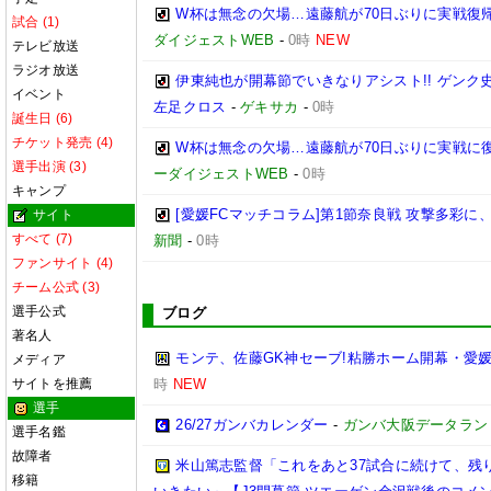
W杯は無念の欠場…遠藤航が70日ぶりに実戦復帰
試合 (1)
ダイジェストWEB
-
0時
NEW
テレビ放送
ラジオ放送
伊東純也が開幕節でいきなりアシスト!! ゲン
イベント
左足クロス
-
ゲキサカ
-
0時
誕生日 (6)
チケット発売 (4)
W杯は無念の欠場…遠藤航が70日ぶりに実戦に復
選手出演 (3)
ーダイジェストWEB
-
0時
キャンプ
[愛媛FCマッチコラム]第1節奈良戦 攻撃多彩
サイト
すべて (7)
新聞
-
0時
ファンサイト (4)
チーム公式 (3)
選手公式
ブログ
著名人
モンテ、佐藤GK神セーブ!粘勝ホーム開幕・愛媛
メディア
サイトを推薦
時
NEW
選手
26/27ガンバカレンダー
-
ガンバ大阪データランド(GA
選手名鑑
故障者
米山篤志監督「これをあと37試合に続けて、残
移籍