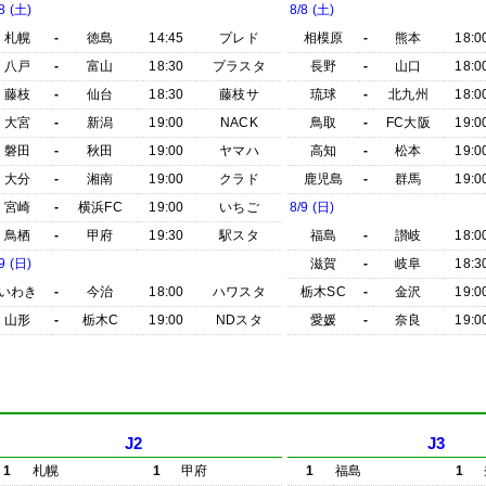
8 (土)
8/8 (土)
札幌
-
徳島
14:45
プレド
相模原
-
熊本
18:0
八戸
-
富山
18:30
プラスタ
長野
-
山口
18:0
藤枝
-
仙台
18:30
藤枝サ
琉球
-
北九州
18:0
大宮
-
新潟
19:00
NACK
鳥取
-
FC大阪
19:0
磐田
-
秋田
19:00
ヤマハ
高知
-
松本
19:0
大分
-
湘南
19:00
クラド
鹿児島
-
群馬
19:0
宮崎
-
横浜FC
19:00
いちご
8/9 (日)
鳥栖
-
甲府
19:30
駅スタ
福島
-
讃岐
18:0
9 (日)
滋賀
-
岐阜
18:3
いわき
-
今治
18:00
ハワスタ
栃木SC
-
金沢
19:0
山形
-
栃木C
19:00
NDスタ
愛媛
-
奈良
19:0
J2
J3
1
札幌
1
甲府
1
福島
1