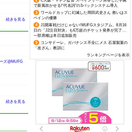
2
C大阪・マチン監督 スペインリーグ席巻した手腕
で新風吹かせる!“代名詞”の3バックシステム導入
3
ワールドカップに幻滅した岡田武史さん 救いはス
ペインの優勝
続きを見る
4
J1開幕戦だけじゃない!MUFGスタジアム、8月16
日の「J2注目対決」も6万超のチケット発券が完了…
一部席種は本日追加販売
5
コンサドーレ、ガバナンス不全にメス 石屋製菓の
「改ざん」教訓に
ランキングページを表示
ラーズ@MUFG
続きを見る