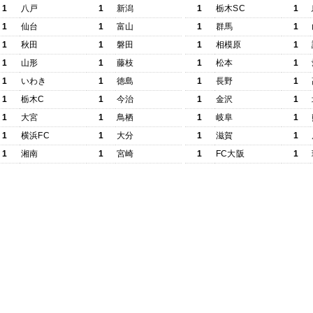
1
八戸
1
新潟
1
栃木SC
1
1
仙台
1
富山
1
群馬
1
1
秋田
1
磐田
1
相模原
1
1
山形
1
藤枝
1
松本
1
1
いわき
1
徳島
1
長野
1
1
栃木C
1
今治
1
金沢
1
1
大宮
1
鳥栖
1
岐阜
1
1
横浜FC
1
大分
1
滋賀
1
1
湘南
1
宮崎
1
FC大阪
1