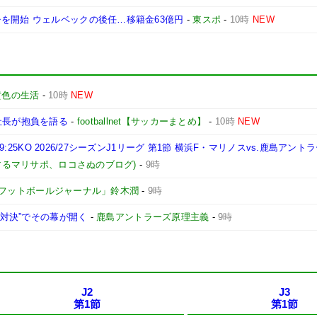
を開始 ウェルベックの後任…移籍金63億円
-
東スポ
-
10時
NEW
黄色の生活
-
10時
NEW
社長が抱負を語る
-
footballnet【サッカーまとめ】
-
10時
NEW
9:25KO 2026/27シーズンJ1リーグ 第1節 横浜F・マリノスvs.鹿島アント
するマリサポ、ロコさぬのブログ)
-
9時
フットボールジャーナル」鈴木潤
-
9時
0対決”でその幕が開く
-
鹿島アントラーズ原理主義
-
9時
J2
J3
第1節
第1節