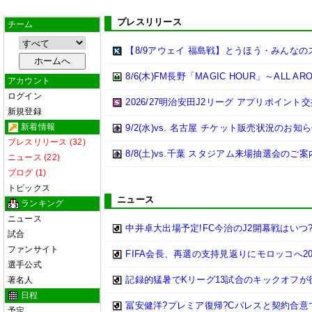
プレスリリース
チーム
【8/9アウェイ 福島戦】とうほう・みんな
8/6(木)FM長野「MAGIC HOUR」～ALL ARO
アカウント
ログイン
2026/27明治安田J2リーグ アプリポイン
新規登録
新着情報
9/2(水)vs. 名古屋 チケット販売状況のお知らせ(
プレスリリース (32)
8/8(土)vs.千葉 スタジアム来場抽選会のご案
ニュース (22)
ブログ (1)
トピックス
ニュース
ランキング
ニュース
中井卓大出場予定!FC今治のJ2開幕戦はい
試合
ファンサイト
FIFA会長、再選の支持見返りにモロッコへ2
選手公式
記録的猛暑でKリーグ13試合のキックオフが
著名人
日程
冨安健洋?プレミア復帰?Cパレスと契約合
予定