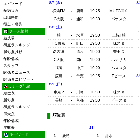
8/7 (金)
8/
エピソード
契約状況
横浜FM
-
鹿島
19:25
MUFG国立
出場時間
G大阪
-
浦和
19:30
パナスタ
得点・警告
8/8 (土)
チーム情報
柏
-
水戸
19:00
三協F柏
競技場
FC東京
-
町田
19:00
味スタ
得点ランキング
名古屋
-
清水
19:00
豊田ス
勝ち点推移
年齢構成
C大阪
-
岡山
19:00
ハナサカ
スタッフ
福岡
-
神戸
19:00
ベススタ
関係者ニュース
広島
-
千葉
19:15
Eピース
8/
関係者エピソード
8/9 (日)
Jリーグ記録
東京V
-
川崎
18:00
味スタ
順位表
勝ち点
長崎
-
京都
19:00
ピースタ
得点ランキング
得失点
順位表
年齢構成
星取表
J1
キーワード
1
鹿島
1
清水