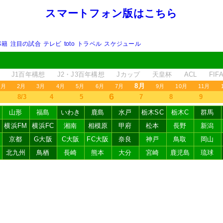
スマートフォン版はこちら
移籍
注目の試合
テレビ
toto
トラベル
スケジュール
J1百年構想
J2・J3百年構想
Jカップ
天皇杯
ACL
FI
8月
1月
2月
3月
4月
5月
6月
7月
9月
10月
11月
6
8/3
4
5
7
8
9
山形
福島
いわき
鹿島
水戸
栃木SC
栃木C
群馬
横浜FM
横浜FC
湘南
相模原
甲府
松本
長野
新潟
京都
G大阪
C大阪
FC大阪
奈良
神戸
鳥取
岡山
北九州
鳥栖
長崎
熊本
大分
宮崎
鹿児島
琉球