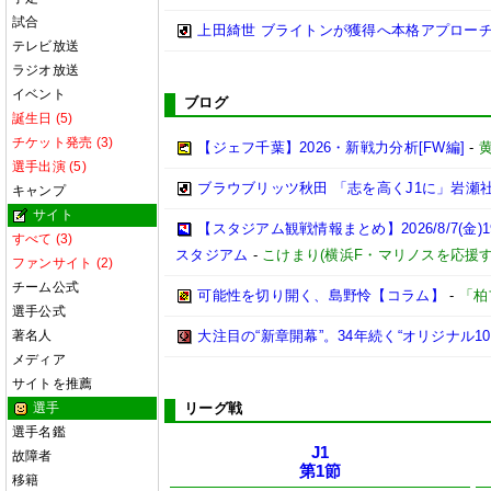
試合
上田綺世 ブライトンが獲得へ本格アプローチ
テレビ放送
ラジオ放送
イベント
ブログ
誕生日 (5)
チケット発売 (3)
【ジェフ千葉】2026・新戦力分析[FW編]
-
選手出演 (5)
ブラウブリッツ秋田 「志を高くJ1に」岩瀬
キャンプ
サイト
【スタジアム観戦情報まとめ】2026/8/7(金)1
すべて (3)
スタジアム
-
こけまり(横浜F・マリノスを応援
ファンサイト (2)
チーム公式
可能性を切り開く、島野怜【コラム】
-
「柏
選手公式
著名人
大注目の“新章開幕”。34年続く“オリジナル1
メディア
サイトを推薦
選手
リーグ戦
選手名鑑
J1
故障者
第1節
移籍