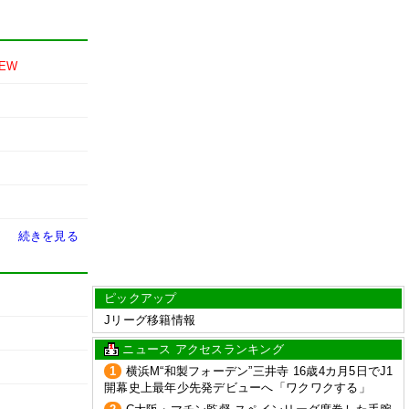
EW
続きを見る
ピックアップ
Jリーグ移籍情報
ニュース アクセスランキング
1
横浜M“和製フォーデン”三井寺 16歳4カ月5日でJ1
開幕史上最年少先発デビューへ「ワクワクする」