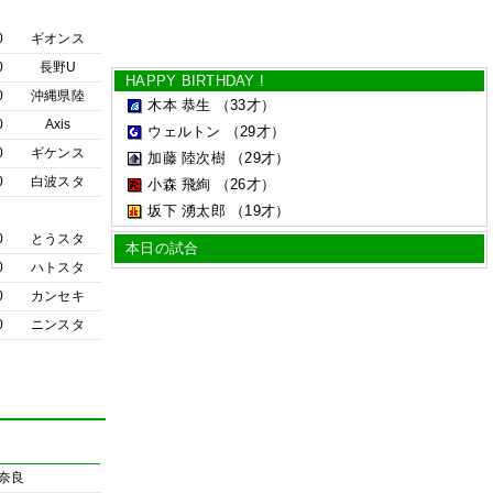
0
ギオンス
0
長野U
HAPPY BIRTHDAY !
0
沖縄県陸
木本 恭生
（33才）
0
Axis
ウェルトン
（29才）
0
ギケンス
加藤 陸次樹
（29才）
0
白波スタ
小森 飛絢
（26才）
坂下 湧太郎
（19才）
0
とうスタ
本日の試合
0
ハトスタ
0
カンセキ
0
ニンスタ
奈良