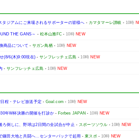
のスタジアムにご来場されるサポーターの皆様へ
-
カマタマーレ讃岐
-
10時
N
UND THE GANS～
-
松本山雅FC
-
10時
NEW
ト交換商品について
-
サガン鳥栖
-
10時
NEW
8/6(木)9:00現在)
-
サンフレッチェ広島
-
10時
NEW
内
-
サンフレッチェ広島
-
10時
NEW
つ?日程・テレビ放送予定
-
Goal.com
-
10時
NEW
030年W杯決勝の開催を打診か
-
Forbes JAPAN
-
10時
NEW
後ろ倒しに、野球は2日間の全試合が中止
-
スポーツソウル
-
10時
NEW
意で鎌田大地と共闘へ…センターバックで起用
-
東スポ
-
10時
NEW