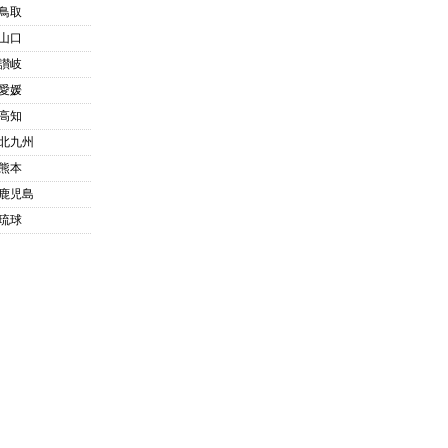
鳥取
山口
讃岐
愛媛
高知
北九州
熊本
鹿児島
琉球