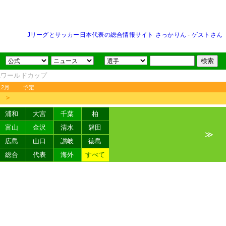
Jリーグとサッカー日本代表の総合情報サイト さっかりん
-
ゲストさん
FAワールドカップ
12月
予定
＞
浦和
大宮
千葉
柏
富山
金沢
清水
磐田
≫
広島
山口
讃岐
徳島
総合
代表
海外
すべて