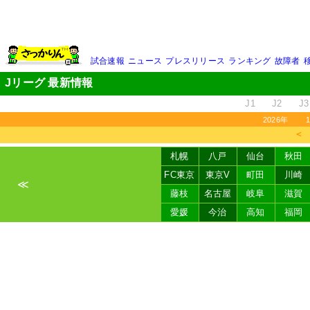
試合速報
ニュース
プレスリリース
ランキング
故障者
Jリーグ 最新情報
J1
J2
J3
2026年
＜
札幌
八戸
仙台
秋田
FC東京
東京V
町田
川崎
≪
藤枝
名古屋
岐阜
滋賀
愛媛
今治
高知
福岡