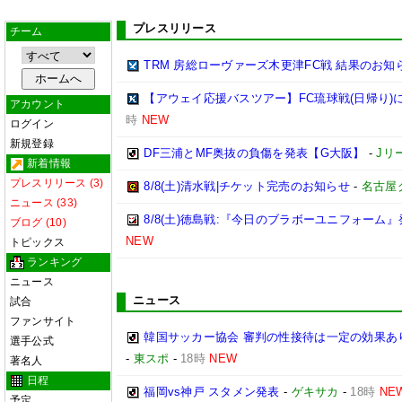
プレスリリース
チーム
TRM 房総ローヴァーズ木更津FC戦 結果のお知
【アウェイ応援バスツアー】FC琉球戦(日帰り)
アカウント
時
NEW
ログイン
新規登録
DF三浦とMF奥抜の負傷を発表【G大阪】
-
Jリ
新着情報
プレスリリース (3)
8/8(土)清水戦|チケット完売のお知らせ
-
名古屋
ニュース (33)
8/8(土)徳島戦:『今日のブラボーユニフォーム
ブログ (10)
NEW
トピックス
ランキング
ニュース
ニュース
試合
ファンサイト
韓国サッカー協会 審判の性接待は一定の効果あ
選手公式
-
東スポ
-
18時
NEW
著名人
日程
福岡vs神戸 スタメン発表
-
ゲキサカ
-
18時
NE
予定