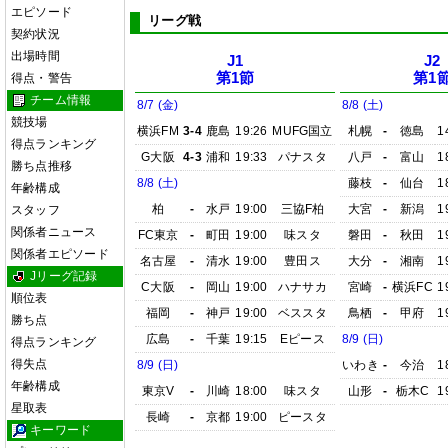
エピソード
リーグ戦
契約状況
出場時間
J1
J2
第1節
第1
得点・警告
チーム情報
8/7 (金)
8/8 (土)
競技場
横浜FM
3-4
鹿島
19:26
MUFG国立
札幌
-
徳島
1
得点ランキング
G大阪
4-3
浦和
19:33
パナスタ
八戸
-
富山
1
勝ち点推移
8/8 (土)
藤枝
-
仙台
1
年齢構成
柏
-
水戸
19:00
三協F柏
大宮
-
新潟
1
スタッフ
関係者ニュース
FC東京
-
町田
19:00
味スタ
磐田
-
秋田
1
関係者エピソード
名古屋
-
清水
19:00
豊田ス
大分
-
湘南
1
Jリーグ記録
C大阪
-
岡山
19:00
ハナサカ
宮崎
-
横浜FC
1
順位表
福岡
-
神戸
19:00
ベススタ
鳥栖
-
甲府
1
勝ち点
広島
-
千葉
19:15
Eピース
8/9 (日)
得点ランキング
得失点
8/9 (日)
いわき
-
今治
1
年齢構成
東京V
-
川崎
18:00
味スタ
山形
-
栃木C
1
星取表
長崎
-
京都
19:00
ピースタ
キーワード