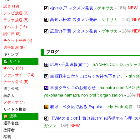
試合 (19)
柏vs水戸 スタメン発表
-
ゲキサカ
-
18時
NEW
テレビ放送 (2)
高知vs松本 スタメン発表
-
ゲキサカ
-
18時
NE
ラジオ放送 (5)
イベント (16)
広島vs千葉 スタメン発表
-
ゲキサカ
-
18時
NE
誕生日 (5)
チケット発売 (4)
選手出演 (9)
ブログ
キャンプ
サイト
広島×千葉速報(前半)
-
SANFRECCE Diaryゲ
すべて (26)
ファンサイト (14)
生観戦中に付きしばらくお待ち下さい。
-
trinita
チーム公式 (5)
早慶クラシコのお知らせ
-
hamatra.com-
選手公式
yokohama hamatra non profit organization
-
18時
著名人
メディア (7)
着席…ベタ凪である #spulse
-
Fly High 別館
-
1
サイトを推薦
選手
【WMスタジオ】負け続けても応援する心理 |
選手名鑑
ガジン
-
18時
NEW
故障者
移籍