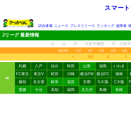
スマート
試合速報
ニュース
プレスリリース
ランキング
故障者
Jリーグ 最新情報
J1
J2
J3
J1百年構想
J2・J3百
2026年
1月
2月
3月
4月
5月
＜
8/5
6
7
札幌
八戸
仙台
秋田
山形
福島
いわき
FC東京
東京V
町田
川崎
横浜FM
横浜FC
湘南
≪
藤枝
名古屋
岐阜
滋賀
京都
G大阪
C大阪
愛媛
今治
高知
福岡
北九州
鳥栖
長崎