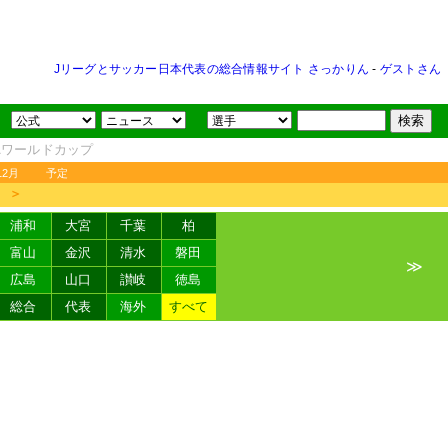
Jリーグとサッカー日本代表の総合情報サイト さっかりん
-
ゲストさん
FAワールドカップ
12月
予定
＞
浦和
大宮
千葉
柏
富山
金沢
清水
磐田
≫
広島
山口
讃岐
徳島
総合
代表
海外
すべて