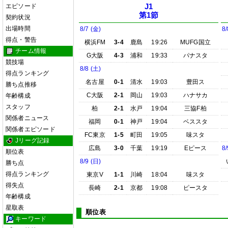
エピソード
J1
第1節
契約状況
出場時間
8/7 (金)
8/
得点・警告
横浜FM
3-4
鹿島
19:26
MUFG国立
チーム情報
G大阪
4-3
浦和
19:33
パナスタ
競技場
8/8 (土)
得点ランキング
名古屋
0-1
清水
19:03
豊田ス
勝ち点推移
C大阪
2-1
岡山
19:03
ハナサカ
年齢構成
スタッフ
柏
2-1
水戸
19:04
三協F柏
関係者ニュース
福岡
0-1
神戸
19:04
ベススタ
関係者エピソード
FC東京
1-5
町田
19:05
味スタ
Jリーグ記録
広島
3-0
千葉
19:19
Eピース
8/
順位表
8/9 (日)
勝ち点
得点ランキング
東京V
1-1
川崎
18:04
味スタ
得失点
長崎
2-1
京都
19:08
ピースタ
年齢構成
星取表
順位表
キーワード