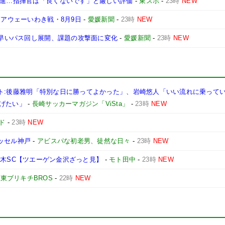
発進…指揮官は「良くないです」と厳しい評価
-
東スポ
-
23時
NEW
節アウェーいわき戦・8月9日
-
愛媛新聞
-
23時
NEW
陣で早いパス回し展開、課題の攻撃面に変化
-
愛媛新聞
-
23時
NEW
コメント:後藤雅明「特別な日に勝ってよかった」、岩崎悠人「いい流れに乗って
げたい」
-
長崎サッカーマガジン「ViSta」
-
23時
NEW
ド
-
23時
NEW
ヴィッセル神戸
-
アビスパな初老男、徒然な日々
-
23時
NEW
vs 栃木SC【ツエーゲン金沢ざっと見】
-
モト田中
-
23時
NEW
東ブリキチBROS
-
22時
NEW