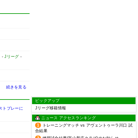
】
-
Jリーグ
-
続きを見る
ピックアップ
Jリーグ移籍情報
ストプレーに
ニュース アクセスランキング
1
トレーニングマッチ vs アヴェントゥーラ川口 試
合結果