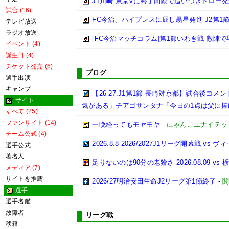
J1川崎 東京Vに終了間際で追いつきドロー
試合 (16)
FC今治、ハイプレスに屈し黒星発進 J2第1
テレビ放送
ラジオ放送
[FC今治マッチコラム]第1節いわき戦 敵
イベント (4)
誕生日 (4)
チケット発売 (6)
ブログ
選手出演
キャンプ
【26-27.J1第1節 長崎対京都】試合後
サイト
気がある」チアゴサンタナ「今日の1点は父に捧
すべて (25)
ファンサイト (14)
一晩経ってもモヤモヤ
-
にゃんこユナイテッ
チーム公式 (4)
2026.8.8 2026/2027J1リーグ開幕戦 vs 
選手公式
著名人
足りないのは90分の老獪さ 2026.08.09 
メディア (7)
サイトを推薦
2026/27明治安田生命J2リーグ第1節終了
-
関
選手
選手名鑑
故障者
リーグ戦
移籍