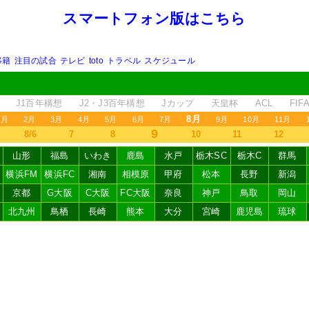
スマートフォン版はこちら
移籍
注目の試合
テレビ
toto
トラベル
スケジュール
J1百年構想
J2・J3百年構想
Jカップ
天皇杯
ACL
FI
8月
1月
2月
3月
4月
5月
6月
7月
9月
10月
11月
9
8/6
7
8
10
11
12
山形
福島
いわき
鹿島
水戸
栃木SC
栃木C
群馬
横浜FM
横浜FC
湘南
相模原
甲府
松本
長野
新潟
京都
G大阪
C大阪
FC大阪
奈良
神戸
鳥取
岡山
北九州
鳥栖
長崎
熊本
大分
宮崎
鹿児島
琉球