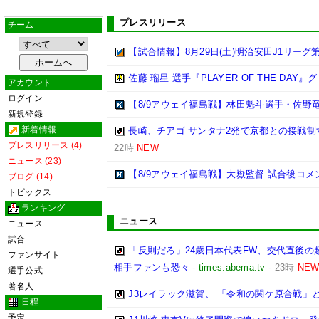
プレスリリース
チーム
【試合情報】8月29日(土)明治安田J1リーグ第
佐藤 瑠星 選手『PLAYER OF THE DA
アカウント
ログイン
【8/9アウェイ福島戦】林田魁斗選手・佐野
新規登録
新着情報
長崎、チアゴ サンタナ2発で京都との接戦制す
プレスリリース (4)
22時
NEW
ニュース (23)
【8/9アウェイ福島戦】大嶽監督 試合後コメ
ブログ (14)
トピックス
ランキング
ニュース
ニュース
試合
「反則だろ」24歳日本代表FW、交代直後
ファンサイト
相手ファンも恐々
-
times.abema.tv
-
23時
NE
選手公式
著名人
J3レイラック滋賀、 「令和の関ケ原合戦」
日程
予定