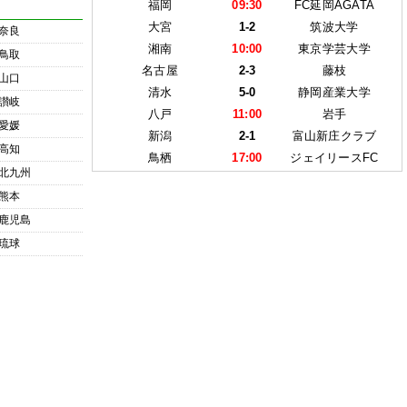
福岡
09:30
FC延岡AGATA
大宮
1-2
筑波大学
奈良
湘南
10:00
東京学芸大学
鳥取
名古屋
2-3
藤枝
山口
清水
5-0
静岡産業大学
讃岐
八戸
11:00
岩手
愛媛
新潟
2-1
富山新庄クラブ
高知
鳥栖
17:00
ジェイリースFC
北九州
熊本
鹿児島
琉球