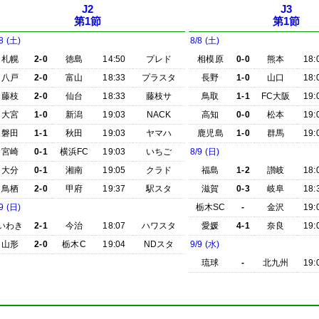
J2
J3
第1節
第1節
8 (土)
8/8 (土)
札幌
2-0
徳島
14:50
プレド
相模原
0-0
熊本
18:
八戸
2-0
富山
18:33
プラスタ
長野
1-0
山口
18:
藤枝
2-0
仙台
18:33
藤枝サ
鳥取
1-1
FC大阪
19:
大宮
1-0
新潟
19:03
NACK
高知
0-0
松本
19:
磐田
1-1
秋田
19:03
ヤマハ
鹿児島
1-0
群馬
19:
宮崎
0-1
横浜FC
19:03
いちご
8/9 (日)
大分
0-1
湘南
19:05
クラド
福島
1-2
讃岐
18:
鳥栖
2-0
甲府
19:37
駅スタ
滋賀
0-3
岐阜
18:
9 (日)
栃木SC
-
金沢
19:
いわき
2-1
今治
18:07
ハワスタ
愛媛
4-1
奈良
19:
山形
2-0
栃木C
19:04
NDスタ
9/9 (水)
琉球
-
北九州
19: