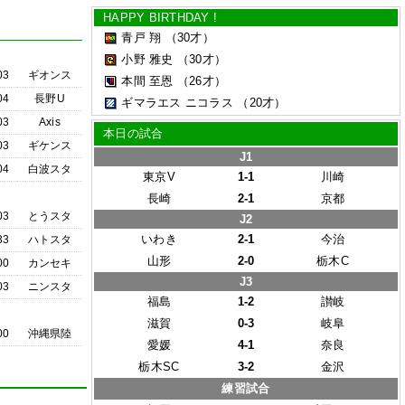
HAPPY BIRTHDAY !
青戸 翔
（30才）
小野 雅史
（30才）
03
ギオンス
本間 至恩
（26才）
04
長野U
ギマラエス ニコラス
（20才）
03
Axis
本日の試合
03
ギケンス
J1
04
白波スタ
東京V
1-1
川崎
長崎
2-1
京都
03
とうスタ
J2
いわき
2-1
今治
33
ハトスタ
山形
2-0
栃木C
00
カンセキ
J3
03
ニンスタ
福島
1-2
讃岐
滋賀
0-3
岐阜
00
沖縄県陸
愛媛
4-1
奈良
栃木SC
3-2
金沢
練習試合