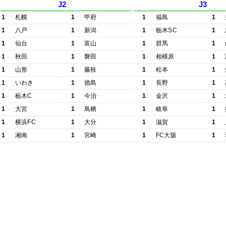
J2
J3
1
札幌
1
甲府
1
福島
1
1
八戸
1
新潟
1
栃木SC
1
1
仙台
1
富山
1
群馬
1
1
秋田
1
磐田
1
相模原
1
1
山形
1
藤枝
1
松本
1
1
いわき
1
徳島
1
長野
1
1
栃木C
1
今治
1
金沢
1
1
大宮
1
鳥栖
1
岐阜
1
1
横浜FC
1
大分
1
滋賀
1
1
湘南
1
宮崎
1
FC大阪
1