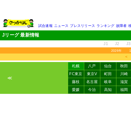
試合速報
ニュース
プレスリリース
ランキング
故障者
Jリーグ 最新情報
J1
J2
J3
2026年
＜
札幌
八戸
仙台
秋田
FC東京
東京V
町田
川崎
≪
藤枝
名古屋
岐阜
滋賀
愛媛
今治
高知
福岡