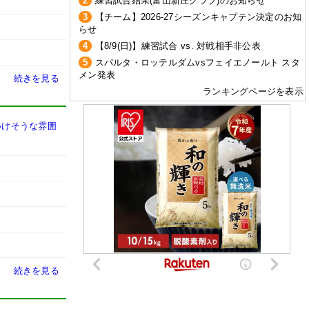
2
練習試合結果(富山新庄クラブ)のお知らせ
3
【チーム】2026-27シーズンキャプテン決定のお知
らせ
4
【8/9(日)】練習試合 vs. 対戦相手非公表
5
スパルタ・ロッテルダムvsフェイエノールト スタ
メン発表
続きを見る
ランキングページを表示
いけそうな雰囲
続きを見る