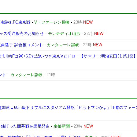
4節vs.FC東京戦
-
V・ファーレン長崎
-
23時
NEW
Y』グッズ受注販売のお知らせ
-
モンテディオ山形
-
22時
NEW
竜眞選手 試合後コメント
-
カマタマーレ讃岐
-
22時
NEW
!川崎Fは90+6分に追いつき東京Vとドロー【サマリー:明治安田J1 第1節
ント
-
カマタマーレ讃岐
-
21時
の超加速→60m級ドリブルにスタジアム騒然「ヒットマンかよ」圧巻のファー
W
と銘打った開幕戦を黒星発進
-
京都新聞
-
23時
NEW