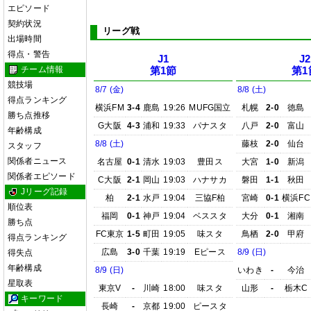
エピソード
契約状況
リーグ戦
出場時間
得点・警告
J1
J2
チーム情報
第1節
第1
競技場
8/7 (金)
8/8 (土)
得点ランキング
横浜FM
3-4
鹿島
19:26
MUFG国立
札幌
2-0
徳島
勝ち点推移
G大阪
4-3
浦和
19:33
パナスタ
八戸
2-0
富山
年齢構成
8/8 (土)
藤枝
2-0
仙台
スタッフ
関係者ニュース
名古屋
0-1
清水
19:03
豊田ス
大宮
1-0
新潟
関係者エピソード
C大阪
2-1
岡山
19:03
ハナサカ
磐田
1-1
秋田
Jリーグ記録
柏
2-1
水戸
19:04
三協F柏
宮崎
0-1
横浜FC
順位表
福岡
0-1
神戸
19:04
ベススタ
大分
0-1
湘南
勝ち点
FC東京
1-5
町田
19:05
味スタ
鳥栖
2-0
甲府
得点ランキング
広島
3-0
千葉
19:19
Eピース
8/9 (日)
得失点
年齢構成
8/9 (日)
いわき
-
今治
星取表
東京V
-
川崎
18:00
味スタ
山形
-
栃木C
キーワード
長崎
-
京都
19:00
ピースタ