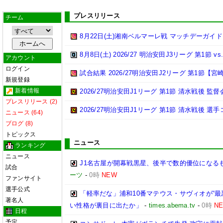
プレスリリース
チーム
8月22日(土)湘南ベルマーレ戦 マッチデーガイド
8月8日(土) 2026/27 明治安田J3リーグ 第1節
アカウント
ログイン
試合結果 2026/27明治安田J2リーグ 第1節【宮崎
新規登録
新着情報
2026/27明治安田J1リーグ 第1節 清水戦後 監督
プレスリリース (2)
2026/27明治安田J1リーグ 第1節 清水戦後 選
ニュース (64)
ブログ (8)
トピックス
ニュース
ランキング
ニュース
J1名古屋が開幕戦黒星、後半で数的優位になる
試合
ーツ
-
0時
NEW
ファンサイト
選手公式
「軽率だな」浦和10番マテウス・サヴィオが“最
著名人
い性格が裏目に出たか」
-
times.abema.tv
-
0時
N
日程
予定