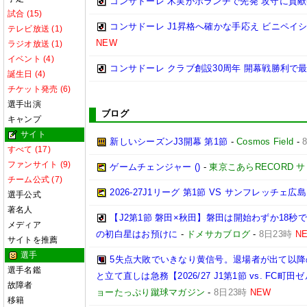
コンサドーレ 木実がボランチで先発 攻守に貢献(
試合 (15)
コンサドーレ J1昇格へ確かな手応え ビニペイシ
テレビ放送 (1)
NEW
ラジオ放送 (1)
イベント (4)
コンサドーレ クラブ創設30周年 開幕戦勝利で
誕生日 (4)
チケット発売 (6)
選手出演
ブログ
キャンプ
サイト
新しいシーズンJ3開幕 第1節
-
Cosmos Field
-
すべて (17)
ファンサイト (9)
ゲームチェンジャー ()
-
東京こあらRECORD 
チーム公式 (7)
2026‐27J1リーグ 第1節 VS サンフレッチェ広島
選手公式
著名人
【J2第1節 磐田×秋田】磐田は開始わずか18
メディア
の初白星はお預けに
-
ドメサカブログ
-
8日23時
N
サイトを推薦
選手
5失点大敗でいきなり黄信号。退場者が出て以
選手名鑑
と立て直しは急務【2026/27 J1第1節 vs. FC町田ゼ
故障者
ョーたっぷり蹴球マガジン
-
8日23時
NEW
移籍