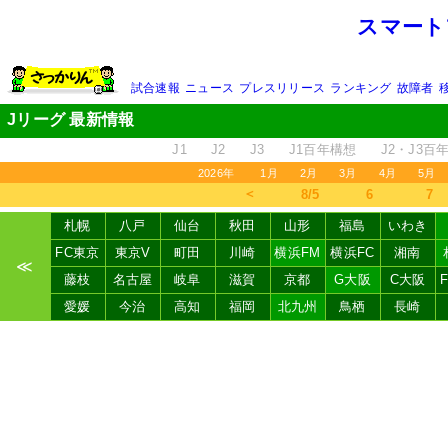
スマート
試合速報
ニュース
プレスリリース
ランキング
故障者
Jリーグ 最新情報
J1
J2
J3
J1百年構想
J2・J3百
2026年
1月
2月
3月
4月
5月
＜
8/5
6
7
札幌
八戸
仙台
秋田
山形
福島
いわき
FC東京
東京V
町田
川崎
横浜FM
横浜FC
湘南
≪
藤枝
名古屋
岐阜
滋賀
京都
G大阪
C大阪
愛媛
今治
高知
福岡
北九州
鳥栖
長崎