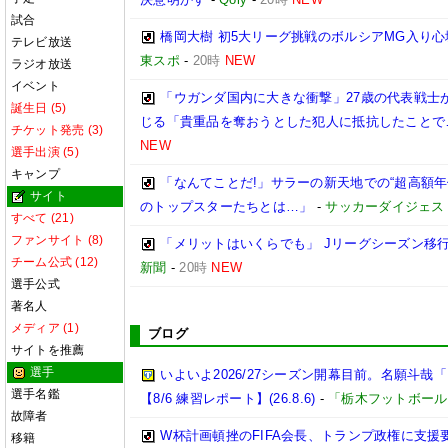
試合
橋岡大樹 初5大リーグ挑戦のボルシアMG入り
テレビ放送
東スポ
-
20時
NEW
ラジオ放送
イベント
「ウガンダ国内に大きな衝撃」27歳の代表戦士
誕生日 (5)
じる「貴重品を奪おうとした犯人に抵抗したことで
チケット発売 (3)
NEW
選手出演 (5)
キャンプ
「なんてことだ!」サラーの新天地での“超高額
サイト
のトップスターたちとは…」
-
サッカーダイジェス
すべて (21)
ファンサイト (8)
「メリットはいくらでも」 Jリーグシーズン移
チーム公式 (12)
新聞
-
20時
NEW
選手公式
著名人
メディア (1)
ブログ
サイトを推薦
選手
いよいよ2026/27シーズン開幕目前。名願斗
選手名鑑
【8/6 練習レポート】(26.8.6)
-
「栃木フットボール
故障者
W杯計画頓挫のFIFA会長、トランプ政権に支援
移籍