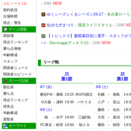
-
20時
NEW
エピソード (1)
契約状況
ゆくシーズンくるシーズン26-27
-
名古屋ローリ
出場時間
得点・警告
仙台七夕まつり
-
我流ライフスタイル
-
19時
N
チーム情報
競技場
【トピックス】夏開幕目前に選手・スタッフが
得点ランキング
へ!
-
Dio-maga(ディオマガ)
-
19時
NEW
勝ち点推移
年齢構成
スタッフ
リーグ戦
関係者ニュース
J1
J2
関係者エピソード
第1節
第1節
Jリーグ記録
8/7 (金)
8/8 (土)
順位表
勝ち点
横浜FM
-
鹿島
19:25
MUFG国立
札幌
-
徳島
14:
得点ランキング
G大阪
-
浦和
19:30
パナスタ
八戸
-
富山
18:
得失点
8/8 (土)
藤枝
-
仙台
18:
年齢構成
柏
-
水戸
19:00
三協F柏
大宮
-
新潟
19:
星取表
FC東京
-
町田
19:00
味スタ
磐田
-
秋田
19:
キーワード