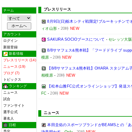
プレスリリース
チーム
8月9日(日)栃木シティ戦限定!ブルーキッチンで
ィオ山形
-
20時
NEW
アカウント
SAKURA SOCIOブースについて
-
セレッソ大阪
ログイン
新規登録
8/8サマフェス&熊本戦】「フードドライブ suppo
新着情報
模原
-
20時
NEW
プレスリリース (14)
ニュース (19)
【8/8サマフェス&熊本戦】OHARA スタジア
ブログ (7)
相模原
-
20時
NEW
トピックス
ランキング
【松本山雅FC公式オンラインショップ】発送ス
ニュース
FC
-
20時
NEW
試合
ファンサイト
選手公式
ニュース
著名人
本田圭佑のスポーツブランドがBEAMSとの「あ
日程
予定
決意明かす
-
Qoly
-
20時
NEW