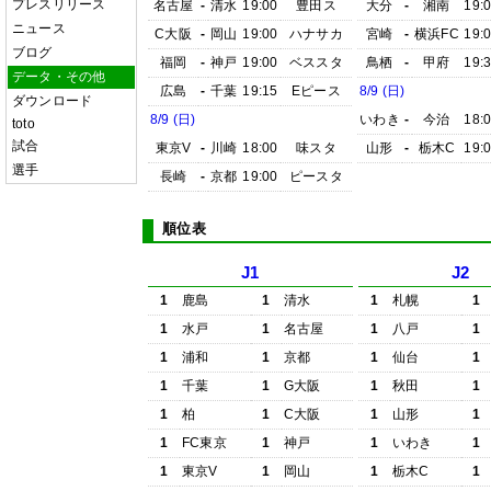
プレスリリース
名古屋
-
清水
19:00
豊田ス
大分
-
湘南
19:
ニュース
C大阪
-
岡山
19:00
ハナサカ
宮崎
-
横浜FC
19:
ブログ
福岡
-
神戸
19:00
ベススタ
鳥栖
-
甲府
19:
データ・その他
広島
-
千葉
19:15
Eピース
8/9 (日)
ダウンロード
8/9 (日)
いわき
-
今治
18:
toto
試合
東京V
-
川崎
18:00
味スタ
山形
-
栃木C
19:
選手
長崎
-
京都
19:00
ピースタ
順位表
J1
J2
1
鹿島
1
清水
1
札幌
1
1
水戸
1
名古屋
1
八戸
1
1
浦和
1
京都
1
仙台
1
1
千葉
1
G大阪
1
秋田
1
1
柏
1
C大阪
1
山形
1
1
FC東京
1
神戸
1
いわき
1
1
東京V
1
岡山
1
栃木C
1