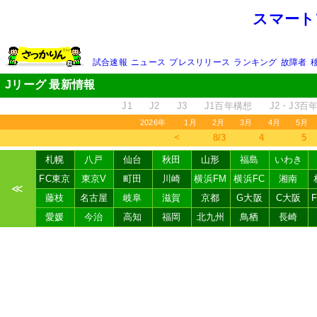
スマート
試合速報
ニュース
プレスリリース
ランキング
故障者
Jリーグ 最新情報
J1
J2
J3
J1百年構想
J2・J3百
2026年
1月
2月
3月
4月
5月
＜
8/3
4
5
札幌
八戸
仙台
秋田
山形
福島
いわき
FC東京
東京V
町田
川崎
横浜FM
横浜FC
湘南
≪
藤枝
名古屋
岐阜
滋賀
京都
G大阪
C大阪
愛媛
今治
高知
福岡
北九州
鳥栖
長崎