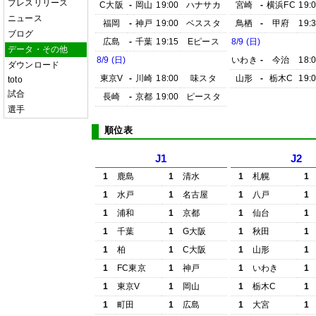
プレスリリース
C大阪
-
岡山
19:00
ハナサカ
宮崎
-
横浜FC
19:
ニュース
福岡
-
神戸
19:00
ベススタ
鳥栖
-
甲府
19:
ブログ
広島
-
千葉
19:15
Eピース
8/9 (日)
データ・その他
8/9 (日)
いわき
-
今治
18:
ダウンロード
東京V
-
川崎
18:00
味スタ
山形
-
栃木C
19:
toto
試合
長崎
-
京都
19:00
ピースタ
選手
順位表
J1
J2
1
鹿島
1
清水
1
札幌
1
1
水戸
1
名古屋
1
八戸
1
1
浦和
1
京都
1
仙台
1
1
千葉
1
G大阪
1
秋田
1
1
柏
1
C大阪
1
山形
1
1
FC東京
1
神戸
1
いわき
1
1
東京V
1
岡山
1
栃木C
1
1
町田
1
広島
1
大宮
1