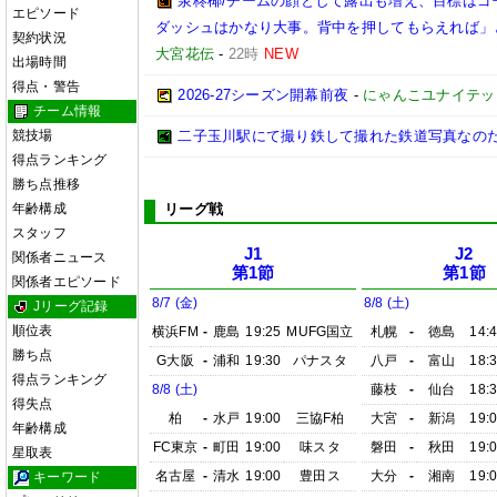
泉柊椰/チームの顔として露出も増え、目標はゴ
エピソード
ダッシュはかなり大事。背中を押してもらえれば」
契約状況
大宮花伝
-
22時
NEW
出場時間
得点・警告
2026‐27シーズン開幕前夜
-
にゃんこユナイテッ
チーム情報
競技場
二子玉川駅にて撮り鉄して撮れた鉄道写真なのだ!! (20
得点ランキング
勝ち点推移
年齢構成
リーグ戦
スタッフ
J1
J2
関係者ニュース
第1節
第1節
関係者エピソード
8/7 (金)
8/8 (土)
Jリーグ記録
順位表
横浜FM
-
鹿島
19:25
MUFG国立
札幌
-
徳島
14:
勝ち点
G大阪
-
浦和
19:30
パナスタ
八戸
-
富山
18:
得点ランキング
8/8 (土)
藤枝
-
仙台
18:
得失点
柏
-
水戸
19:00
三協F柏
大宮
-
新潟
19:
年齢構成
FC東京
-
町田
19:00
味スタ
磐田
-
秋田
19:
星取表
名古屋
-
清水
19:00
豊田ス
大分
-
湘南
19:
キーワード