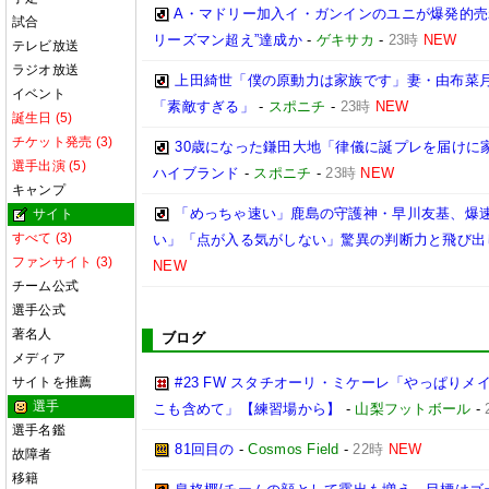
A・マドリー加入イ・ガンインのユニが爆発的売れ
試合
リーズマン超え”達成か
-
ゲキサカ
-
23時
NEW
テレビ放送
ラジオ放送
上田綺世「僕の原動力は家族です」妻・由布菜
イベント
「素敵すぎる」
-
スポニチ
-
23時
NEW
誕生日 (5)
チケット発売 (3)
30歳になった鎌田大地「律儀に誕プレを届けに
選手出演 (5)
ハイブランド
-
スポニチ
-
23時
NEW
キャンプ
「めっちゃ速い」鹿島の守護神・早川友基、爆速
サイト
すべて (3)
い」「点が入る気がしない」驚異の判断力と飛び出
ファンサイト (3)
NEW
チーム公式
選手公式
著名人
ブログ
メディア
サイトを推薦
#23 FW スタチオーリ・ミケーレ「やっぱり
選手
こも含めて」【練習場から】
-
山梨フットボール
-
選手名鑑
81回目の
-
Cosmos Field
-
22時
NEW
故障者
移籍