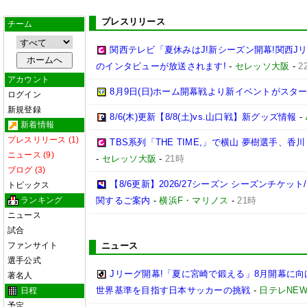
プレスリリース
チーム
関西テレビ「夏休みはJ!新シーズン開幕!関西J
のインタビューが放送されます!
-
セレッソ大阪
-
2
アカウント
8月9日(日)ホーム開幕戦より新イベントがスター
ログイン
新規登録
8/6(木)更新【8/8(土)vs.山口戦】新グッズ情報
-
新着情報
プレスリリース (1)
TBS系列「THE TIME,」で横山 夢樹選手、
ニュース (9)
-
セレッソ大阪
-
21時
ブログ (3)
【8/6更新】2026/27シーズン シーズンチケ
トピックス
ランキング
関するご案内
-
横浜F・マリノス
-
21時
ニュース
試合
ファンサイト
ニュース
選手公式
Jリーグ開幕!「夏に宮崎で鍛える」8月開幕に
著名人
世界基準を目指す日本サッカーの挑戦
-
日テレNEW
日程
予定