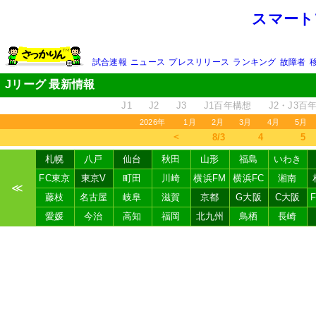
スマート
試合速報
ニュース
プレスリリース
ランキング
故障者
Jリーグ 最新情報
J1
J2
J3
J1百年構想
J2・J3百
2026年
1月
2月
3月
4月
5月
＜
8/3
4
5
札幌
八戸
仙台
秋田
山形
福島
いわき
FC東京
東京V
町田
川崎
横浜FM
横浜FC
湘南
≪
藤枝
名古屋
岐阜
滋賀
京都
G大阪
C大阪
愛媛
今治
高知
福岡
北九州
鳥栖
長崎