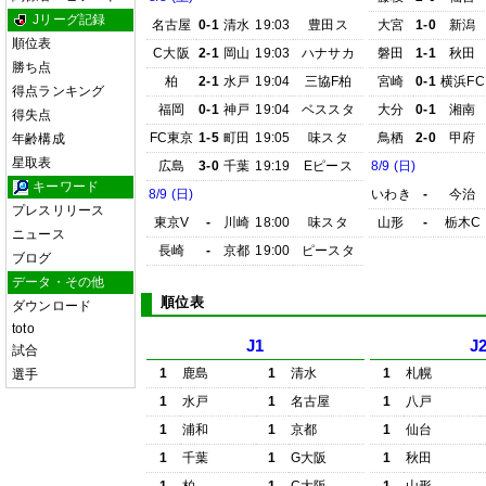
Jリーグ記録
名古屋
0-1
清水
19:03
豊田ス
大宮
1-0
新潟
順位表
C大阪
2-1
岡山
19:03
ハナサカ
磐田
1-1
秋田
勝ち点
柏
2-1
水戸
19:04
三協F柏
宮崎
0-1
横浜FC
得点ランキング
福岡
0-1
神戸
19:04
ベススタ
大分
0-1
湘南
得失点
FC東京
1-5
町田
19:05
味スタ
鳥栖
2-0
甲府
年齢構成
星取表
広島
3-0
千葉
19:19
Eピース
8/9 (日)
キーワード
8/9 (日)
いわき
-
今治
プレスリリース
東京V
-
川崎
18:00
味スタ
山形
-
栃木C
ニュース
長崎
-
京都
19:00
ピースタ
ブログ
データ・その他
順位表
ダウンロード
toto
J1
J
試合
1
鹿島
1
清水
1
札幌
選手
1
水戸
1
名古屋
1
八戸
1
浦和
1
京都
1
仙台
1
千葉
1
G大阪
1
秋田