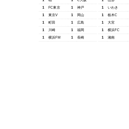
1
柏
1
C大阪
1
山形
1
FC東京
1
神戸
1
いわき
1
東京V
1
岡山
1
栃木C
1
町田
1
広島
1
大宮
1
川崎
1
福岡
1
横浜FC
1
横浜FM
1
長崎
1
湘南