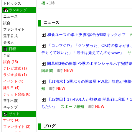
栖
-
1時
トピックス
ランキング
ニュース
ニュース
試合
ファンサイト
和倉ユースの準々決勝2試合が9時キックオフ
-
選手公式
著名人
「コレマジ!?」「クソ笑った」CK時の指示がま
日程
デカくて吹いた」「選手は覚えてんのかwww」
-
サ
予定
試合 (15)
開幕戦3発の衝撃 今季のポテンシャル示す完勝劇
テレビ放送 (1)
国新聞
-
8時
NEW
ラジオ放送 (1)
イベント (4)
【J1清水】2季ぶりの開幕星 FW北川航也が決勝
誕生日 (4)
知
-
8時
NEW
チケット発売 (6)
【J2磐田】1万4901人が熱視線 開幕戦は秋田
選手出演
ちたい」
-
スポーツ報知
-
8時
NEW
キャンプ
サイト
すべて (4)
ブログ
ファンサイト (3)