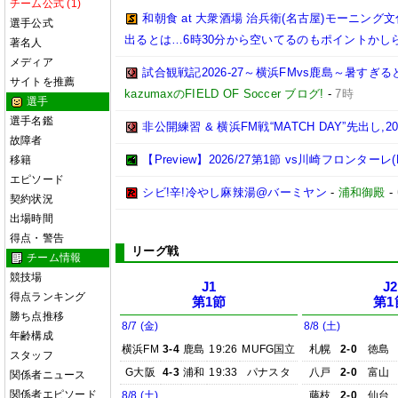
チーム公式 (1)
和朝食 at 大衆酒場 治兵衛(名古屋)モーニ
選手公式
出るとは…6時30分から空いてるのもポイントかし
著名人
メディア
試合観戦記2026-27～横浜FMvs鹿島～暑す
サイトを推薦
kazumaxのFIELD OF Soccer ブログ!
-
7時
選手
選手名鑑
非公開練習 & 横浜FM戦“MATCH DAY”先出し,2026
故障者
【Preview】2026/27第1節 vs川崎フロンターレ(
移籍
エピソード
シビ!辛!冷やし麻辣湯@バーミヤン
-
浦和御殿
-
契約状況
出場時間
得点・警告
リーグ戦
チーム情報
競技場
J1
J2
得点ランキング
第1節
第1
勝ち点推移
8/7 (金)
8/8 (土)
年齢構成
横浜FM
3-4
鹿島
19:26
MUFG国立
札幌
2-0
徳島
スタッフ
G大阪
4-3
浦和
19:33
パナスタ
八戸
2-0
富山
関係者ニュース
関係者エピソード
8/8 (土)
藤枝
2-0
仙台