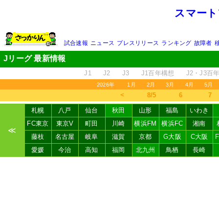
スマート
試合速報
ニュース
プレスリリース
ランキング
故障者
Jリーグ 最新情報
J1
J2
J3
J1百年構想
J2・J3百
2026年
1月
2月
3月
4月
5月
＜
8/5
6
7
札幌
八戸
仙台
秋田
山形
福島
いわき
FC東京
東京V
町田
川崎
横浜FM
横浜FC
湘南
≪
藤枝
名古屋
岐阜
滋賀
京都
G大阪
C大阪
愛媛
今治
高知
福岡
北九州
鳥栖
長崎