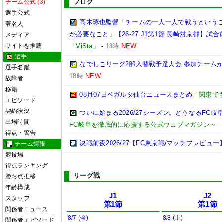
ブログ
チーム公式 (3)
選手公式
高木琢也監督「チームの一人一人で戦うという
著名人
が必要なこと」【26-27.J1第1節 長崎対京都】試合
メディア
サイトを推薦
「ViSta」
-
18時
NEW
選手
なでしこリーグ2部入替戦予選大会 参加チームが
選手名鑑
18時
NEW
故障者
移籍
08月07日ベガルタ仙台ニュースまとめ
-
関東で
エピソード
契約状況
ついに始まる2026/27シーズン。どうなるFC岐阜【2
出場時間
FC岐阜を徹底的に応援する公式ウェブマガジン～
得点・警告
決戦前夜2026/27【FC東京戦/マッチプレビュー
チーム情報
競技場
得点ランキング
リーグ戦
勝ち点推移
年齢構成
J1
J2
スタッフ
第1節
第1節
関係者ニュース
8/7 (金)
8/8 (土)
関係者エピソード