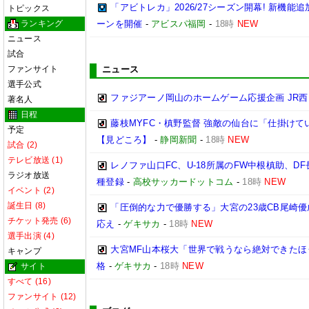
「アビトレカ」2026/27シーズン開幕! 新機
トピックス
ランキング
ーンを開催
-
アビスパ福岡
-
18時
NEW
ニュース
試合
ファンサイト
ニュース
選手公式
ファジアーノ岡山のホームゲーム応援企画 JR
著名人
日程
藤枝MYFC・槙野監督 強敵の仙台に「仕掛けて
予定
【見どころ】
-
静岡新聞
-
18時
NEW
試合 (2)
テレビ放送 (1)
レノファ山口FC、U-18所属のFW中根槙助、D
ラジオ放送
種登録
-
高校サッカードットコム
-
18時
NEW
イベント (2)
誕生日 (8)
「圧倒的な力で優勝する」大宮の23歳CB尾崎
チケット発売 (6)
応え
-
ゲキサカ
-
18時
NEW
選手出演 (4)
大宮MF山本桜大「世界で戦うなら絶対できたほ
キャンプ
格
-
ゲキサカ
-
18時
NEW
サイト
すべて (16)
ファンサイト (12)