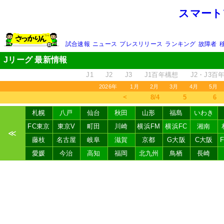
スマート
試合速報
ニュース
プレスリリース
ランキング
故障者
Jリーグ 最新情報
J1
J2
J3
J1百年構想
J2・J3百
2026年
1月
2月
3月
4月
5月
＜
8/4
5
6
札幌
八戸
仙台
秋田
山形
福島
いわき
FC東京
東京V
町田
川崎
横浜FM
横浜FC
湘南
≪
藤枝
名古屋
岐阜
滋賀
京都
G大阪
C大阪
愛媛
今治
高知
福岡
北九州
鳥栖
長崎