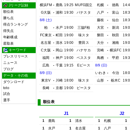
横浜FM
-
鹿島
19:25
MUFG国立
札幌
-
徳島
14:
Jリーグ記録
順位表
G大阪
-
浦和
19:30
パナスタ
八戸
-
富山
18:
勝ち点
8/8 (土)
藤枝
-
仙台
18:
得点ランキング
柏
-
水戸
19:00
三協F柏
大宮
-
新潟
19:
得失点
FC東京
-
町田
19:00
味スタ
磐田
-
秋田
19:
年齢構成
名古屋
-
清水
19:00
豊田ス
大分
-
湘南
19:
星取表
キーワード
C大阪
-
岡山
19:00
ハナサカ
宮崎
-
横浜FC
19:
プレスリリース
福岡
-
神戸
19:00
ベススタ
鳥栖
-
甲府
19:
ニュース
広島
-
千葉
19:15
Eピース
8/9 (日)
ブログ
8/9 (日)
いわき
-
今治
18:
データ・その他
東京V
-
川崎
18:00
味スタ
山形
-
栃木C
19:
ダウンロード
toto
長崎
-
京都
19:00
ピースタ
試合
選手
順位表
J1
J2
1
鹿島
1
清水
1
札幌
1
1
水戸
1
名古屋
1
八戸
1