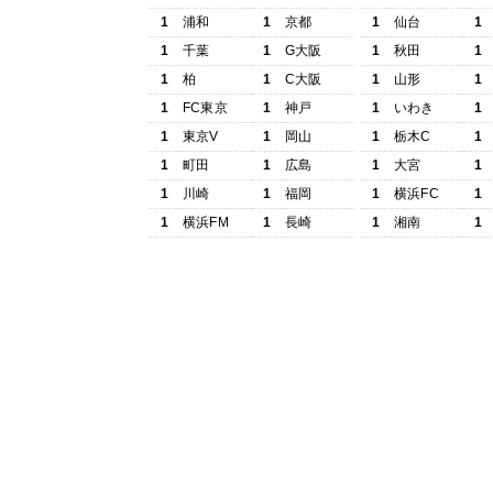
1
浦和
1
京都
1
仙台
1
1
千葉
1
G大阪
1
秋田
1
1
柏
1
C大阪
1
山形
1
1
FC東京
1
神戸
1
いわき
1
1
東京V
1
岡山
1
栃木C
1
1
町田
1
広島
1
大宮
1
1
川崎
1
福岡
1
横浜FC
1
1
横浜FM
1
長崎
1
湘南
1