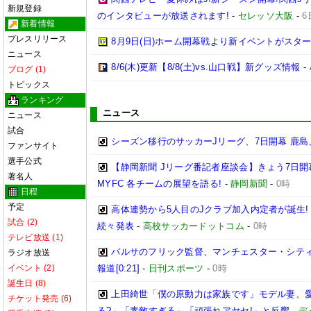
新規登録
のインタビューが放送されます!
-
セレッソ大阪
-
6
新着情報
プレスリリース
8月9日(日)ホーム開幕戦より新イベントがスター
ニュース
8/6(木)更新【8/8(土)vs.山口戦】新グッズ情報
-
ブログ (1)
トピックス
ランキング
ニュース
ニュース
試合
シーズン移行のサッカーJリーグ、7日開幕 鹿島
ファンサイト
選手公式
【静岡新聞 Jリーグ番記者座談会】きょう7日開
著名人
MYFC 各チームの展望を語る!
-
静岡新聞
-
0時
日程
予定
高体連勢から5人目のJクラブ加入内定者が誕生!
試合 (2)
続々発表
-
高校サッカードットコム
-
0時
テレビ放送 (1)
バルサのフリック監督、マンチェスター・シティ
ラジオ放送
イベント (2)
報道[0:21]
-
日刊スポーツ
-
0時
誕生日 (8)
上田綺世「僕の原動力は家族です」モデル妻、
チケット発売 (6)
る?」「素敵すぎる」「頑張れアヤセ!」と反響
-
デ