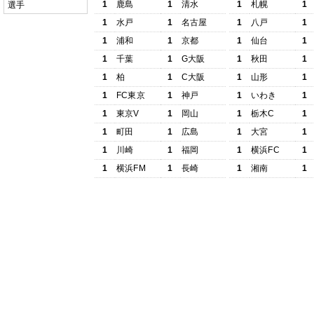
1
鹿島
1
清水
1
札幌
1
選手
1
水戸
1
名古屋
1
八戸
1
1
浦和
1
京都
1
仙台
1
1
千葉
1
G大阪
1
秋田
1
1
柏
1
C大阪
1
山形
1
1
FC東京
1
神戸
1
いわき
1
1
東京V
1
岡山
1
栃木C
1
1
町田
1
広島
1
大宮
1
1
川崎
1
福岡
1
横浜FC
1
1
横浜FM
1
長崎
1
湘南
1