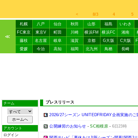
＜
8/3
4
5
札幌
八戸
仙台
秋田
山形
福島
いわき
FC東京
東京V
町田
川崎
横浜FM
横浜FC
湘南
≪
藤枝
名古屋
岐阜
滋賀
京都
G大阪
C大阪
愛媛
今治
高知
福岡
北九州
鳥栖
長崎
プレスリリース
チーム
2026/27シーズン UNITEDFRIDAY企画実施の
公開練習のお知らせ
-
SC相模原
-
6日23時
アカウント
ログイン
関西テレビ「夏休みはJ!新シーズン開幕!関西J