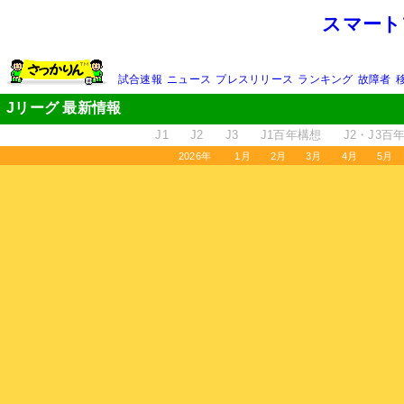
スマート
試合速報
ニュース
プレスリリース
ランキング
故障者
Jリーグ 最新情報
J1
J2
J3
J1百年構想
J2・J3百
2026年
1月
2月
3月
4月
5月