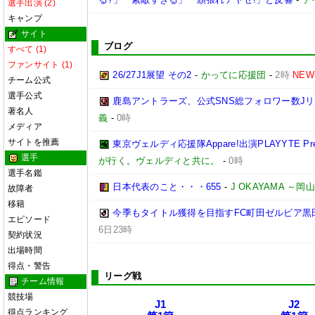
選手出演 (2)
キャンプ
サイト
ブログ
すべて (1)
ファンサイト (1)
26/27J1展望 その2
-
かってに応援団
-
2時
NEW
チーム公式
選手公式
鹿島アントラーズ、公式SNS総フォロワー数J
著名人
義
-
0時
メディア
サイトを推薦
東京ヴェルディ応援隊Appare!出演PLAYYTE Pre
選手
が行く。ヴェルディと共に。
-
0時
選手名鑑
日本代表のこと・・・655
-
J OKAYAMA 
故障者
移籍
今季もタイトル獲得を目指すFC町田ゼルビア黒
エピソード
6日23時
契約状況
出場時間
得点・警告
リーグ戦
チーム情報
競技場
J1
J2
得点ランキング