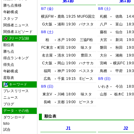
第1節
第1節
勝ち点推移
8/7 (金)
8/8 (土)
年齢構成
横浜FM
-
鹿島
19:25
MUFG国立
札幌
-
徳島
14:
スタッフ
G大阪
-
浦和
19:30
パナスタ
八戸
-
富山
18:
関係者ニュース
関係者エピソード
8/8 (土)
藤枝
-
仙台
18:
Jリーグ記録
柏
-
水戸
19:00
三協F柏
大宮
-
新潟
19:
順位表
FC東京
-
町田
19:00
味スタ
磐田
-
秋田
19:
勝ち点
名古屋
-
清水
19:00
豊田ス
大分
-
湘南
19:
得点ランキング
C大阪
-
岡山
19:00
ハナサカ
宮崎
-
横浜FC
19:
得失点
福岡
-
神戸
19:00
ベススタ
鳥栖
-
甲府
19:
年齢構成
星取表
広島
-
千葉
19:15
Eピース
8/9 (日)
キーワード
8/9 (日)
いわき
-
今治
18:
プレスリリース
東京V
-
川崎
18:00
味スタ
山形
-
栃木C
19:
ニュース
長崎
-
京都
19:00
ピースタ
ブログ
データ・その他
順位表
ダウンロード
toto
J1
J2
試合