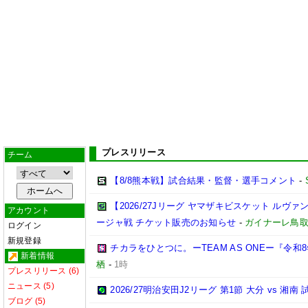
プレスリリース
チーム
【8/8熊本戦】試合結果・監督・選手コメント
-
【2026/27Jリーグ ヤマザキビスケット ルヴァン
アカウント
ージャ戦 チケット販売のお知らせ
-
ガイナーレ鳥
ログイン
新規登録
チカラをひとつに。ーTEAM AS ONEー『令
新着情報
栖
-
1時
プレスリリース (6)
ニュース (5)
2026/27明治安田J2リーグ 第1節 大分 vs 
ブログ (5)