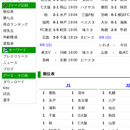
Jリーグ記録
C大阪
2-1
岡山
19:03
ハナサカ
磐田
1-1
秋田
順位表
柏
2-1
水戸
19:04
三協F柏
宮崎
0-1
横浜FC
勝ち点
福岡
0-1
神戸
19:04
ベススタ
大分
0-1
湘南
得点ランキング
FC東京
1-5
町田
19:05
味スタ
鳥栖
2-0
甲府
得失点
年齢構成
広島
3-0
千葉
19:19
Eピース
8/9 (日)
星取表
8/9 (日)
いわき
-
今治
キーワード
東京V
-
川崎
18:00
味スタ
山形
-
栃木C
プレスリリース
長崎
-
京都
19:00
ピースタ
ニュース
ブログ
順位表
データ・その他
ダウンロード
J1
J
toto
1
鹿島
1
清水
1
札幌
試合
選手
1
水戸
1
名古屋
1
八戸
1
浦和
1
京都
1
仙台
1
千葉
1
G大阪
1
秋田
1
柏
1
C大阪
1
山形