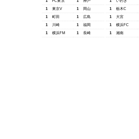
1
FC東京
1
神戸
1
いわき
1
東京V
1
岡山
1
栃木C
1
町田
1
広島
1
大宮
1
川崎
1
福岡
1
横浜FC
1
横浜FM
1
長崎
1
湘南