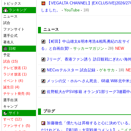
【VEGALTA CHANNEL】|EXCLUSIVE|20
トピックス
ランキング
しました。
-
YouTube
-
1時
ニュース
試合
ファンサイト
ニュース
選手公式
【町田】中山雄太&明本考浩&相馬勇紀の左サイ
著名人
る」と自画自賛!
-
サッカーマガジン
-
2時
NEW
日程
予定
Jリーグ、香港ファン誘う 訪日観戦にぎわい海
試合 (15)
テレビ放送 (1)
NECvsテルスター 試合記録
-
ゲキサカ
-
1時
N
ラジオ放送 (1)
イベント (4)
メッシの父・ホルヘさん死去、68歳 W杯北中
誕生日 (4)
佐野航大がPSV移籍 オランダ1部リーグ3連覇
チケット発売 (6)
選手出演
キャンプ
ブログ
サイト
すべて (12)
加藤徹也「僕たちは昇格すると心に決めている
ファンサイト (5)
だけれども」【第1節・大宮戦後コメント】
-
ニイ