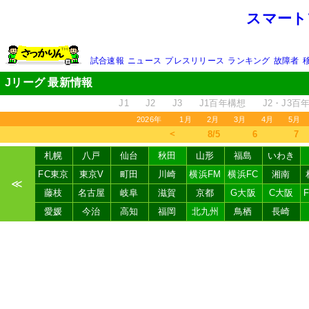
スマート
試合速報
ニュース
プレスリリース
ランキング
故障者
Jリーグ 最新情報
J1
J2
J3
J1百年構想
J2・J3百
2026年
1月
2月
3月
4月
5月
＜
8/5
6
7
札幌
八戸
仙台
秋田
山形
福島
いわき
FC東京
東京V
町田
川崎
横浜FM
横浜FC
湘南
≪
藤枝
名古屋
岐阜
滋賀
京都
G大阪
C大阪
愛媛
今治
高知
福岡
北九州
鳥栖
長崎