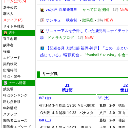
チーム公式 (5)
選手公式
vs水戸 白星発進!!!!
-
かってに応援団
-
1時
NE
著名人
メディア (2)
サンキュー 秋春制!
-
蹴馬鹿
-
1時
NEW
サイトを推薦
リニューアルを予告していた鹿児島ユナイテッド
選手
場
-
ドメサカブログ
-
1時
NEW
選手名鑑
故障者
【記者会見 J1第1節 福岡-神戸】「この一歩
移籍
感じている」/塚原真也
-
「football fukuoka」中
エピソード
契約状況
出場時間
リーグ戦
得点・警告
チーム情報
J1
J2
競技場
第1節
第1
得点ランキング
8/7 (金)
8/8 (土)
勝ち点推移
横浜FM
3-4
鹿島
19:26
MUFG国立
札幌
2-0
徳島
年齢構成
G大阪
4-3
浦和
19:33
パナスタ
八戸
2-0
富山
スタッフ
8/8 (土)
藤枝
2-0
仙台
関係者ニュース
関係者エピソード
名古屋
0-1
清水
19:03
豊田ス
大宮
1-0
新潟