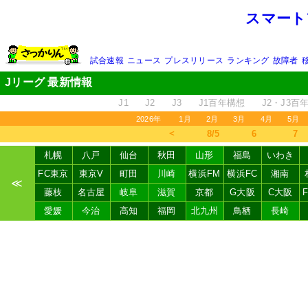
スマート
試合速報
ニュース
プレスリリース
ランキング
故障者
Jリーグ 最新情報
J1
J2
J3
J1百年構想
J2・J3百
2026年
1月
2月
3月
4月
5月
＜
8/5
6
7
札幌
八戸
仙台
秋田
山形
福島
いわき
FC東京
東京V
町田
川崎
横浜FM
横浜FC
湘南
≪
藤枝
名古屋
岐阜
滋賀
京都
G大阪
C大阪
愛媛
今治
高知
福岡
北九州
鳥栖
長崎