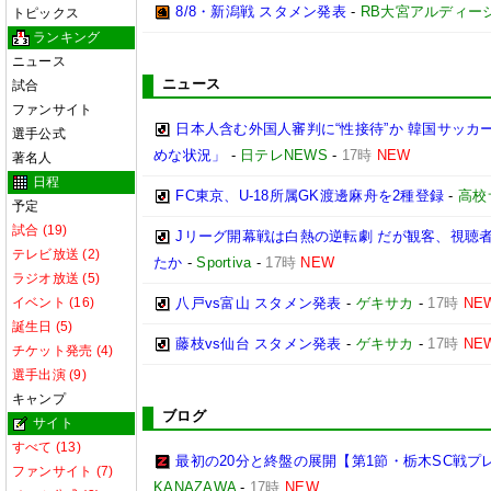
8/8・新潟戦 スタメン発表
-
RB大宮アルディー
トピックス
ランキング
ニュース
ニュース
試合
ファンサイト
日本人含む外国人審判に“性接待”か 韓国サッカ
選手公式
めな状況」
-
日テレNEWS
-
17時
NEW
著名人
日程
FC東京、U-18所属GK渡邊麻舟を2種登録
-
高校
予定
試合 (19)
Jリーグ開幕戦は白熱の逆転劇 だが観客、視聴
テレビ放送 (2)
たか
-
Sportiva
-
17時
NEW
ラジオ放送 (5)
イベント (16)
八戸vs富山 スタメン発表
-
ゲキサカ
-
17時
NE
誕生日 (5)
藤枝vs仙台 スタメン発表
-
ゲキサカ
-
17時
NE
チケット発売 (4)
選手出演 (9)
キャンプ
ブログ
サイト
すべて (13)
最初の20分と終盤の展開【第1節・栃木SC戦プ
ファンサイト (7)
KANAZAWA
-
17時
NEW