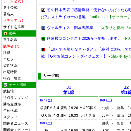
チーム公式 (3)
選手公式
初の日本代表で感情爆発「使わないんだったら呼
著名人
だ?」ストライカーの意地
-
footballnet【サッカ
メディア (3)
サイトを推薦
ヴォルティス、開幕戦黒星…
-
児祭りと徳島ヴ
選手
鉄道模型コンテスト2026から撤収します。
-
F
選手名鑑
故障者 (2)
「10人でも勝たなきゃダメ」「絶対に逆転して
移籍
戦 【G大阪戦コメントダイジェスト】
-
浦レポ b
エピソード
契約状況
出場時間
リーグ戦
得点・警告
チーム情報
J1
J2
競技場
第1節
第1
得点ランキング
8/7 (金)
8/8 (土)
勝ち点推移
横浜FM
3-4
鹿島
19:26
MUFG国立
札幌
-
徳島
1
年齢構成
G大阪
4-3
浦和
19:33
パナスタ
八戸
-
富山
1
スタッフ
8/8 (土)
藤枝
-
仙台
1
関係者ニュース
関係者エピソード
柏
-
水戸
19:00
三協F柏
大宮
-
新潟
1