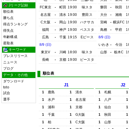
Jリーグ記録
FC東京
-
町田
19:00
味スタ
磐田
-
秋田
1
順位表
名古屋
-
清水
19:00
豊田ス
大分
-
湘南
1
勝ち点
C大阪
-
岡山
19:00
ハナサカ
宮崎
-
横浜FC
1
得点ランキング
福岡
-
神戸
19:00
ベススタ
鳥栖
-
甲府
1
得失点
年齢構成
広島
-
千葉
19:15
Eピース
8/9 (日)
星取表
8/9 (日)
いわき
-
今治
1
キーワード
東京V
-
川崎
18:00
味スタ
山形
-
栃木C
1
プレスリリース
長崎
-
京都
19:00
ピースタ
ニュース
ブログ
順位表
データ・その他
ダウンロード
J1
J2
toto
1
鹿島
1
清水
1
札幌
1
試合
選手
1
水戸
1
名古屋
1
八戸
1
1
浦和
1
京都
1
仙台
1
1
千葉
1
G大阪
1
秋田
1
1
柏
1
C大阪
1
山形
1