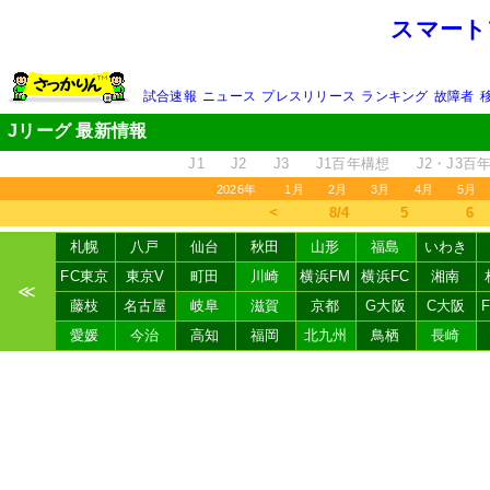
スマート
試合速報
ニュース
プレスリリース
ランキング
故障者
Jリーグ 最新情報
J1
J2
J3
J1百年構想
J2・J3百
2026年
1月
2月
3月
4月
5月
＜
8/4
5
6
札幌
八戸
仙台
秋田
山形
福島
いわき
FC東京
東京V
町田
川崎
横浜FM
横浜FC
湘南
≪
藤枝
名古屋
岐阜
滋賀
京都
G大阪
C大阪
愛媛
今治
高知
福岡
北九州
鳥栖
長崎