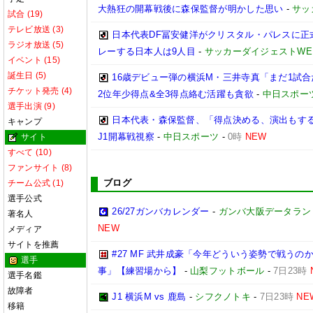
大熱狂の開幕戦後に森保監督が明かした思い
-
サッ
試合 (19)
テレビ放送 (3)
日本代表DF冨安健洋がクリスタル・パレスに正
ラジオ放送 (5)
レーする日本人は9人目
-
サッカーダイジェストWE
イベント (15)
誕生日 (5)
16歳デビュー弾の横浜M・三井寺真「まだ1試
チケット発売 (4)
2位年少得点&全3得点絡む活躍も貪欲
-
中日スポー
選手出演 (9)
日本代表・森保監督、「得点決める、演出もする」
キャンプ
J1開幕戦視察
-
中日スポーツ
-
0時
NEW
サイト
すべて (10)
ファンサイト (8)
ブログ
チーム公式 (1)
選手公式
26/27ガンバカレンダー
-
ガンバ大阪データランド(GA
著名人
NEW
メディア
サイトを推薦
#27 MF 武井成豪「今年どういう姿勢で戦う
選手
事」【練習場から】
-
山梨フットボール
-
7日23時
選手名鑑
故障者
J1 横浜M vs 鹿島
-
シフクノトキ
-
7日23時
NE
移籍