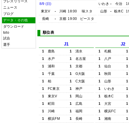
プレスリリース
8/9 (日)
いわき
-
今治
1
ニュース
東京V
-
川崎
18:00
味スタ
山形
-
栃木C
1
ブログ
長崎
-
京都
19:00
ピースタ
データ・その他
ダウンロード
順位表
toto
試合
J1
J2
選手
1
鹿島
1
清水
1
札幌
1
1
水戸
1
名古屋
1
八戸
1
1
浦和
1
京都
1
仙台
1
1
千葉
1
G大阪
1
秋田
1
1
柏
1
C大阪
1
山形
1
1
FC東京
1
神戸
1
いわき
1
1
東京V
1
岡山
1
栃木C
1
1
町田
1
広島
1
大宮
1
1
川崎
1
福岡
1
横浜FC
1
1
横浜FM
1
長崎
1
湘南
1