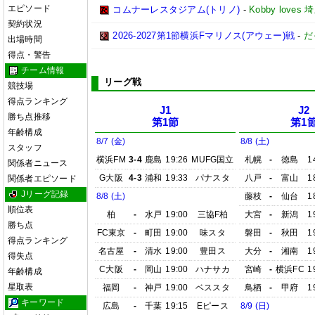
エピソード
コムナーレスタジアム(トリノ)
-
Kobby love
契約状況
2026-2027第1節横浜Fマリノス(アウェー)戦
-
だ
出場時間
得点・警告
チーム情報
リーグ戦
競技場
得点ランキング
J1
J2
勝ち点推移
第1節
第1
年齢構成
8/7 (金)
8/8 (土)
スタッフ
横浜FM
3-4
鹿島
19:26
MUFG国立
札幌
-
徳島
1
関係者ニュース
G大阪
4-3
浦和
19:33
パナスタ
八戸
-
富山
1
関係者エピソード
Jリーグ記録
8/8 (土)
藤枝
-
仙台
1
順位表
柏
-
水戸
19:00
三協F柏
大宮
-
新潟
1
勝ち点
FC東京
-
町田
19:00
味スタ
磐田
-
秋田
1
得点ランキング
名古屋
-
清水
19:00
豊田ス
大分
-
湘南
1
得失点
C大阪
-
岡山
19:00
ハナサカ
宮崎
-
横浜FC
1
年齢構成
星取表
福岡
-
神戸
19:00
ベススタ
鳥栖
-
甲府
1
キーワード
広島
-
千葉
19:15
Eピース
8/9 (日)