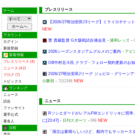
プレスリリース
チーム
【2026/27明治安田J3リーグ】ミライロチケ
NEW
アカウント
曺 貴裁監督 G大阪戦試合後会見
-
浦和レッズ
-
ログイン
新規登録
2026シーズンスタジアムグルメのご案内
-
アビ
新着情報
プレスリリース (4)
OB中村北斗氏 クラブ・フェロー契約更新のお
ニュース (42)
2026/27明治安田Jリーグ ジュビロ・グリー
ブログ (7)
ロ磐田
-
7日23時
NEW
トピックス
ランキング
ニュース
ニュース
試合
ファンサイト
RソシエダードがレアルFWエンドリッキに照準
選手公式
に[23:47]
-
日刊スポーツ
-
0時
NEW
著名人
日程
「国立は素晴らしいけど、都内でもサッカースタ
予定