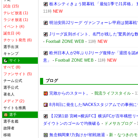
栃木シティきょう開幕戦 「最短1季でJ1昇格」
試合 (15)
11時
NEW
テレビ放送 (1)
ラジオ放送 (1)
明治安田J2リーグ ヴァンフォーレ甲府は開幕
イベント (4)
誕生日 (4)
Jリーグ反則ポイント、名門が残した“驚異的な数
チケット発売 (6)
-
Football ZONE WEB
-
11時
NEW
選手出演
欧州日本人が2年ぶりJリーグ復帰か「退団を認
キャンプ
意」
-
Football ZONE WEB
-
11時
NEW
サイト
すべて (8)
ファンサイト (5)
ブログ
チーム公式
選手公式
完敗からのスタート。
-
我流ライフスタイル
-
1
著名人
メディア (2)
8月8日に発生したNACK5スタジアムでの事例
サイトを推薦
選手
【J2第1節 宮崎×横浜FC】横浜FCが百年構想
選手名鑑
ダイウトンのゴールで均衡破る
-
ドメサカブログ
-
故障者
無念鶴岡東!力負けか!初戦敗退
-
新・なつきのモ
移籍