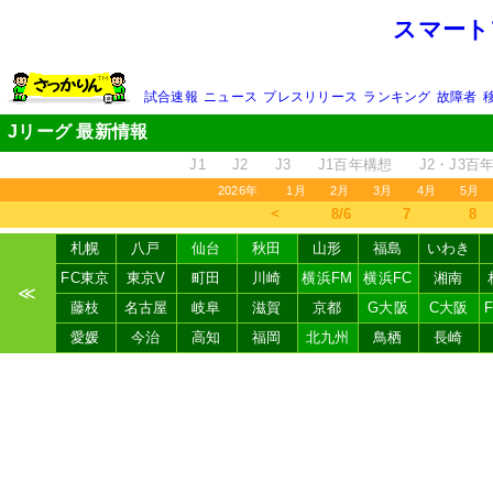
スマート
試合速報
ニュース
プレスリリース
ランキング
故障者
Jリーグ 最新情報
J1
J2
J3
J1百年構想
J2・J3百
2026年
1月
2月
3月
4月
5月
＜
8/6
7
8
札幌
八戸
仙台
秋田
山形
福島
いわき
FC東京
東京V
町田
川崎
横浜FM
横浜FC
湘南
≪
藤枝
名古屋
岐阜
滋賀
京都
G大阪
C大阪
愛媛
今治
高知
福岡
北九州
鳥栖
長崎