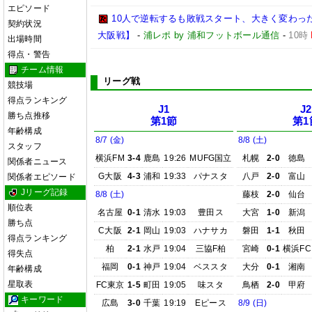
エピソード
10人で逆転するも敗戦スタート、大きく変わった
契約状況
大阪戦】
-
浦レポ by 浦和フットボール通信
-
10時
出場時間
得点・警告
チーム情報
リーグ戦
競技場
得点ランキング
J1
J2
勝ち点推移
第1節
第1
年齢構成
8/7 (金)
8/8 (土)
スタッフ
横浜FM
3-4
鹿島
19:26
MUFG国立
札幌
2-0
徳島
関係者ニュース
G大阪
4-3
浦和
19:33
パナスタ
八戸
2-0
富山
関係者エピソード
Jリーグ記録
8/8 (土)
藤枝
2-0
仙台
順位表
名古屋
0-1
清水
19:03
豊田ス
大宮
1-0
新潟
勝ち点
C大阪
2-1
岡山
19:03
ハナサカ
磐田
1-1
秋田
得点ランキング
柏
2-1
水戸
19:04
三協F柏
宮崎
0-1
横浜FC
得失点
福岡
0-1
神戸
19:04
ベススタ
大分
0-1
湘南
年齢構成
星取表
FC東京
1-5
町田
19:05
味スタ
鳥栖
2-0
甲府
キーワード
広島
3-0
千葉
19:19
Eピース
8/9 (日)