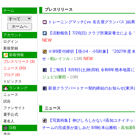
プレスリリース
チーム
トレーニングマッチ( vs 名古屋グランパス )結
【活動報告】7/26(日) クラブ所属栄養士によ
アカウント
NEW
ログイン
新規登録
※9/9受付締切【現小4・小5対象】『2027年度 
新着情報
せ
-
柏レイソル
-
11時
NEW
プレスリリース (3)
ニュース (30)
【ご報告】8月8日(土)秋田戦 令和8年熊本地震に
ブログ (4)
ジュビロ磐田
-
10時
トピックス
ランキング
新規クラブパートナー契約締結のお知らせ(東洋
ニュース
試合
ファンサイト
ニュース
選手公式
【写真特集】伸びしろしかない!高知ユナイテッド
著名人
チームの完成形が楽しみだ 8/8松本山雅戦
-
高知新
日程
予定