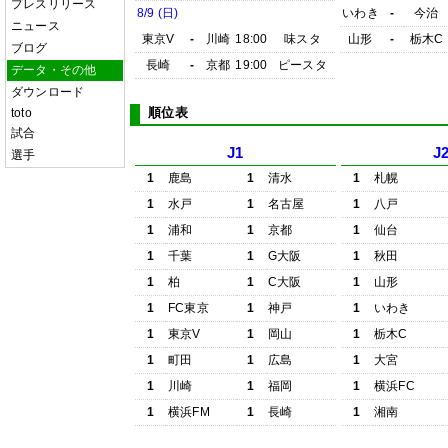
プレスリリース
8/9 (日)
いわき
-
今治
ニュース
東京V
-
川崎
18:00
味スタ
山形
-
栃木C
ブログ
長崎
-
京都
19:00
ピースタ
データ・その他
ダウンロード
順位表
toto
試合
J1
J
選手
1
鹿島
1
清水
1
札幌
1
水戸
1
名古屋
1
八戸
1
浦和
1
京都
1
仙台
1
千葉
1
G大阪
1
秋田
1
柏
1
C大阪
1
山形
1
FC東京
1
神戸
1
いわき
1
東京V
1
岡山
1
栃木C
1
町田
1
広島
1
大宮
1
川崎
1
福岡
1
横浜FC
1
横浜FM
1
長崎
1
湘南