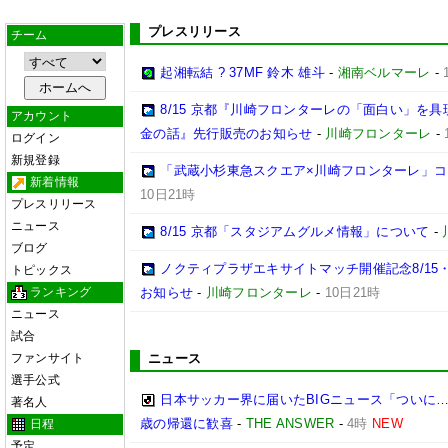
プレスリリース
チーム
起湘転結 ? 37MF 鈴木 雄斗
-
湘南ベルマーレ
-
8/15 京都『川崎フロンターレの「面白い」を
アカウント
金の話』先行販売のお知らせ
-
川崎フロンターレ
-
ログイン
新規登録
「武蔵小杉東急スクエア×川崎フロンターレ」
新着情報
10日21時
プレスリリース
ニュース
8/15 京都「スタジアムグルメ情報」について
-
ブログ
ノクティプラザエキサイトマッチ開催記念8/15
トピックス
ランキング
お知らせ
-
川崎フロンターレ
-
10日21時
ニュース
試合
ファンサイト
ニュース
選手公式
日本サッカー界に届いたBIGニュース「ついに…
著名人
歳の帰還に歓喜
-
THE ANSWER
-
4時
NEW
日程
予定