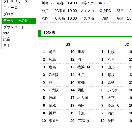
プレスリリース
川崎
-
京都
19:00
U等々力
8/16 (日)
ニュース
神戸
-
FC東京
19:00
ノエスタ
横浜FC
-
磐田
18
ブログ
福岡
-
C大阪
19:00
ベススタ
徳島
-
鳥栖
19
データ・その他
ダウンロード
順位表
toto
試合
J1
J2
選手
1
町田
10
川崎
1
札幌
1
2
広島
12
浦和
1
八戸
1
3
鹿島
12
横浜FM
1
山形
1
3
G大阪
14
水戸
1
藤枝
1
5
柏
14
京都
1
鳥栖
1
5
C大阪
14
岡山
6
いわき
1
5
長崎
17
名古屋
7
大宮
1
8
清水
17
福岡
7
横浜FC
1
8
神戸
19
千葉
7
湘南
1
10
東京V
20
FC東京
10
秋田
1