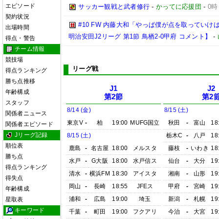
エピソード
サッカー観戦と武者修行
-
かってに応援団
-
0時
契約状況
#10 FW 内藤大和「やっぱ僕が点を取っていけば
出場時間
明治安田J2リーグ 第1節 鳥栖2-0甲府 コメント】
-
得点・警告
チーム情報
競技場
リーグ戦
得点ランキング
勝ち点推移
J1
J2
年齢構成
第2節
第2
スタッフ
8/14 (金)
8/15 (土)
関係者ニュース
東京V
-
柏
19:00
MUFG国立
秋田
-
富山
18
関係者エピソード
Jリーグ記録
8/15 (土)
栃木C
-
八戸
18
順位表
鹿島
-
名古屋
18:00
メルスタ
藤枝
-
いわき
18
勝ち点
水戸
-
G大阪
18:00
水戸信ス
仙台
-
大分
19
得点ランキング
清水
-
横浜FM
18:30
アイスタ
湘南
-
山形
19
得失点
岡山
-
長崎
18:55
JFEス
甲府
-
宮崎
19
年齢構成
浦和
-
広島
19:00
埼玉
新潟
-
札幌
19
星取表
キーワード
千葉
-
町田
19:00
フクアリ
今治
-
大宮
19