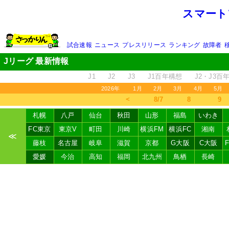
スマート
試合速報
ニュース
プレスリリース
ランキング
故障者
Jリーグ 最新情報
J1
J2
J3
J1百年構想
J2・J3百
2026年
1月
2月
3月
4月
5月
＜
8/7
8
9
札幌
八戸
仙台
秋田
山形
福島
いわき
FC東京
東京V
町田
川崎
横浜FM
横浜FC
湘南
≪
藤枝
名古屋
岐阜
滋賀
京都
G大阪
C大阪
愛媛
今治
高知
福岡
北九州
鳥栖
長崎