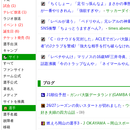
「ちくしょー」「足引っ張んなよ」まさかの事態…
試合 (1)
が一番やりきれん」「強欲すぎや」
-
サッカーダイ
テレビ放送 (1)
ラジオ放送
「レベルが違う」「ペドリやん」元レアルの神童
イベント (2)
SNS衝撃「ちょっとうますぎへん?」
-
times.abema
誕生日 (6)
チケット発売 (5)
「C・ロナウドを完封した」ACLEでガンバ大阪と
選手出演
者”のJクラブを警戒!「強大な相手を打ち破らなけ
キャンプ
「レベチやんけ」マリノスの16歳MF三井寺眞、
サイト
すべて
話題沸騰「今のトラップなんや」「ネイマールやん
ファンサイト
チーム公式
選手公式
ブログ
著名人
J1順位予想
-
ガンバ大阪データランド(GAMBA OSAK
メディア
サイトを推薦
26/27シーズンの良いスタートが切れました
-
ウ
選手
好き夫婦の四方山話
-
0時
選手名鑑
故障者
燃えろ岡山の選手3
-
J OKAYAMA ～岡山ス
移籍