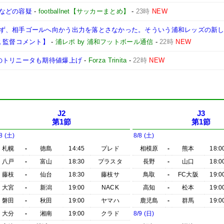
などの容疑
-
footballnet【サッカーまとめ】
-
23時
NEW
ず、相手ゴールへ向かう出力を落とさなかった。そういう浦和レッズの新
 監督コメント】
-
浦レポ by 浦和フットボール通信
-
22時
NEW
のトリニータも期待値爆上げ
-
Forza Trinita
-
22時
NEW
J2
J3
第1節
第1節
8 (土)
8/8 (土)
札幌
-
徳島
14:45
プレド
相模原
-
熊本
18:0
八戸
-
富山
18:30
プラスタ
長野
-
山口
18:0
藤枝
-
仙台
18:30
藤枝サ
鳥取
-
FC大阪
19:0
大宮
-
新潟
19:00
NACK
高知
-
松本
19:0
磐田
-
秋田
19:00
ヤマハ
鹿児島
-
群馬
19:0
大分
-
湘南
19:00
クラド
8/9 (日)