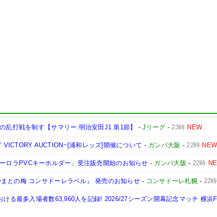
の乱打戦を制す【サマリー:明治安田J1 第1節】
-
Jリーグ
-
23時
NEW
ーグ VICTORY AUCTION~[浦和レッズ]開催について
-
ガンバ大阪
-
22時
NE
A「オーロラPVCキーホルダー」受注販売開始のお知らせ
-
ガンバ大阪
-
22時
N
まとの梅 コンサドーレラベル』 発売のお知らせ
-
コンサドーレ札幌
-
22
ける最多入場者数63,960人を記録! 2026/27シーズン開幕記念マッチ 横浜