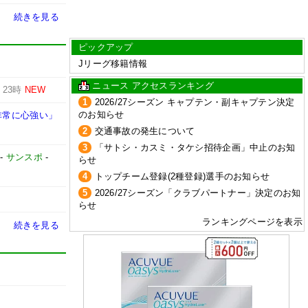
続きを見る
ピックアップ
Jリーグ移籍情報
ニュース アクセスランキング
-
23時
NEW
1
2026/27シーズン キャプテン・副キャプテン決定
のお知らせ
非常に心強い」
2
交通事故の発生について
3
「サトシ・カスミ・タケシ招待企画」中止のお知
-
サンスポ
-
らせ
4
トップチーム登録(2種登録)選手のお知らせ
5
2026/27シーズン「クラブパートナー」決定のお知
らせ
ランキングページを表示
続きを見る