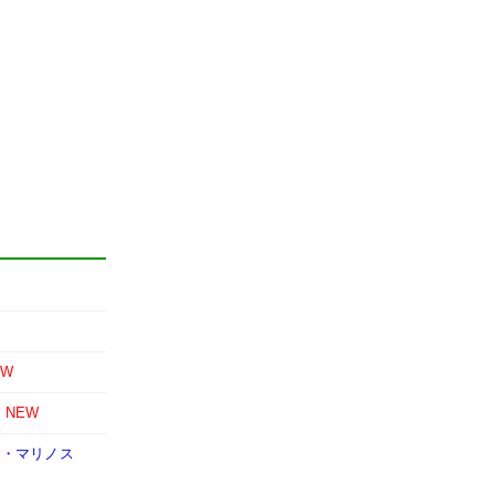
W
EW
時
NEW
F・マリノス