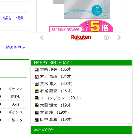
しい姿を、僕自
続きを見る
HAPPY BIRTHDAY !
大崎 玲央
（35才）
村上 昌謙
（34才）
荒木 隼人
（30才）
0
ギオンス
石尾 陸登
（25才）
0
長野U
イ ヨンジュン
（20才）
0
Axis
大藤 颯太
（19才）
0
ギケンス
古賀 竣
（19才）
田中 希和
（19才）
0
白波スタ
本日の試合