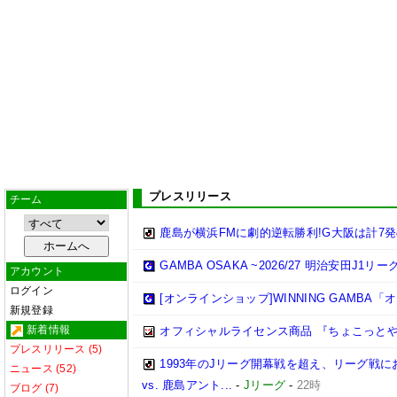
プレスリリース
チーム
鹿島が横浜FMに劇的逆転勝利!G大阪は計7発
GAMBA OSAKA ~2026/27 明治安田J1リ
アカウント
ログイン
[オンラインショップ]WINNING GAMB
新規登録
新着情報
オフィシャルライセンス商品 『ちょこっとや
プレスリリース (5)
1993年のJリーグ開幕戦を超え、リーグ戦にお
ニュース (52)
vs. 鹿島アント...
-
Jリーグ
-
22時
ブログ (7)