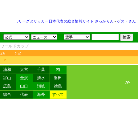
Jリーグとサッカー日本代表の総合情報サイト さっかりん
-
ゲストさん
FAワールドカップ
12月
予定
＞
浦和
大宮
千葉
柏
富山
金沢
清水
磐田
≫
広島
山口
讃岐
徳島
総合
代表
海外
すべて