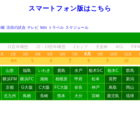
スマートフォン版はこちら
移籍
注目の試合
テレビ
toto
トラベル
スケジュール
J1百年構想
J2・J3百年構想
Jカップ
天皇杯
ACL
FI
8月
1月
2月
3月
4月
5月
6月
7月
9月
10月
11月
7
8/4
5
6
8
9
10
山形
福島
いわき
鹿島
水戸
栃木SC
栃木C
群馬
横浜FM
横浜FC
湘南
相模原
甲府
松本
長野
新潟
京都
G大阪
C大阪
FC大阪
奈良
神戸
鳥取
岡山
北九州
鳥栖
長崎
熊本
大分
宮崎
鹿児島
琉球