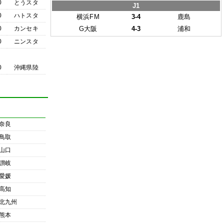
0
とうスタ
J1
0
ハトスタ
横浜FM
3-4
鹿島
0
カンセキ
G大阪
4-3
浦和
0
ニンスタ
0
沖縄県陸
奈良
鳥取
山口
讃岐
愛媛
高知
北九州
熊本