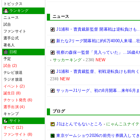
トピックス
ランキング
ニュース
ニュース
試合
J1浦和・曺貴裁新監督 開幕戦は逆転負け
ファンサイト
選手公式
新たなJリーグ開幕戦に約6万4000人来場
著名人
日程
視察の森保一監督「見入っていた」…16歳4
予定
-
サッカーキング
-
23時
NEW
試合 (2)
J1浦和・曺貴裁監督、初戦逆転負けも前向
テレビ放送
23時
NEW
ラジオ放送
イベント (2)
サッカーJ1リーグ、初の8月開幕…来年6月
誕生日 (8)
チケット発売 (6)
選手出演 (4)
ブログ
キャンプ
サイト
J1はとんでもないところ
-
にゃんこユナイテ
すべて (12)
ファンサイト (8)
東京ゲームショウ2026の前売り券購入して