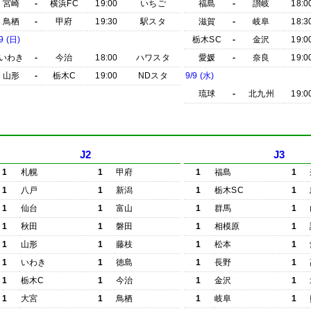
宮崎
-
横浜FC
19:00
いちご
福島
-
讃岐
18:0
鳥栖
-
甲府
19:30
駅スタ
滋賀
-
岐阜
18:3
9 (日)
栃木SC
-
金沢
19:0
いわき
-
今治
18:00
ハワスタ
愛媛
-
奈良
19:0
山形
-
栃木C
19:00
NDスタ
9/9 (水)
琉球
-
北九州
19:0
J2
J3
1
札幌
1
甲府
1
福島
1
1
八戸
1
新潟
1
栃木SC
1
1
仙台
1
富山
1
群馬
1
1
秋田
1
磐田
1
相模原
1
1
山形
1
藤枝
1
松本
1
1
いわき
1
徳島
1
長野
1
1
栃木C
1
今治
1
金沢
1
1
大宮
1
鳥栖
1
岐阜
1