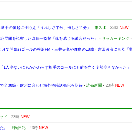
も…選手の奮起に手応え「うれしさ半分、悔しさ半分」
-
東スポ
-
23時
NEW
…壮絶展開を視察した森保一監督「魂を感じる試合だった」
-
サッカーキング
カ月で開幕戦ゴールの横浜FM・三井寺眞や鹿島の18歳・吉田湊海に言及「
く「1人少ないにもかかわらず相手のゴールにも前を向く姿勢崩さなかった」
まで全38節・欧州に合わせ海外移籍活発化も期待
-
読売新聞
-
23時
NEW
ッド
-
23時
NEW
きた。
-
F氏日記
-
23時
NEW