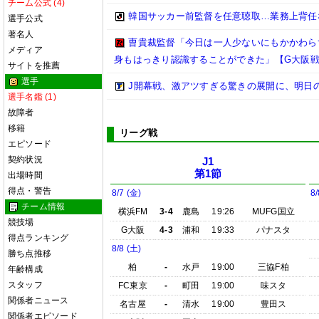
チーム公式 (4)
韓国サッカー前監督を任意聴取…業務上背任
選手公式
著名人
曺貴裁監督「今日は一人少ないにもかかわら
メディア
身もはっきり認識することができた」【G大阪戦
サイトを推薦
選手
J開幕戦、激アツすぎる驚きの展開に、明日
選手名鑑 (1)
故障者
移籍
リーグ戦
エピソード
契約状況
J1
第1節
出場時間
得点・警告
8/7 (金)
8/
チーム情報
横浜FM
3-4
鹿島
19:26
MUFG国立
競技場
G大阪
4-3
浦和
19:33
パナスタ
得点ランキング
8/8 (土)
勝ち点推移
柏
-
水戸
19:00
三協F柏
年齢構成
スタッフ
FC東京
-
町田
19:00
味スタ
関係者ニュース
名古屋
-
清水
19:00
豊田ス
関係者エピソード