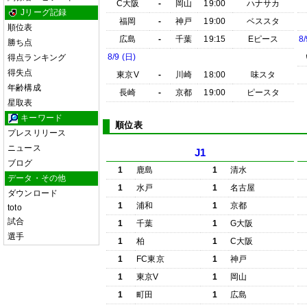
C大阪
-
岡山
19:00
ハナサカ
Jリーグ記録
福岡
-
神戸
19:00
ベススタ
順位表
広島
-
千葉
19:15
Eピース
8/
勝ち点
8/9 (日)
得点ランキング
得失点
東京V
-
川崎
18:00
味スタ
年齢構成
長崎
-
京都
19:00
ピースタ
星取表
キーワード
順位表
プレスリリース
ニュース
J1
ブログ
1
鹿島
1
清水
データ・その他
1
水戸
1
名古屋
ダウンロード
1
浦和
1
京都
toto
試合
1
千葉
1
G大阪
選手
1
柏
1
C大阪
1
FC東京
1
神戸
1
東京V
1
岡山
1
町田
1
広島