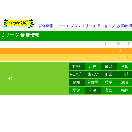
試合速報
ニュース
プレスリリース
ランキング
故障者
Jリーグ 最新情報
J1
J2
J3
2026年
＜
札幌
八戸
仙台
秋田
FC東京
東京V
町田
川崎
≪
藤枝
名古屋
岐阜
滋賀
愛媛
今治
高知
福岡