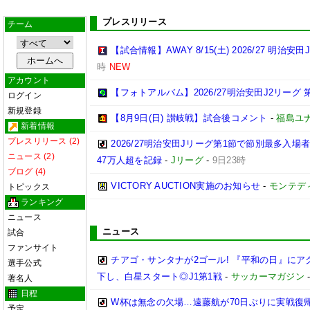
プレスリリース
チーム
【試合情報】AWAY 8/15(土) 2026/27 明治安田
時
NEW
アカウント
【フォトアルバム】2026/27明治安田J2リーグ 第
ログイン
新規登録
【8月9日(日) 讃岐戦】試合後コメント
-
福島ユ
新着情報
プレスリリース (2)
2026/27明治安田Jリーグ第1節で節別最多入場
ニュース (2)
47万人超を記録
-
Jリーグ
-
9日23時
ブログ (4)
VICTORY AUCTION実施のお知らせ
-
モンテデ
トピックス
ランキング
ニュース
ニュース
試合
ファンサイト
チアゴ・サンタナが2ゴール! 『平和の日』に
選手公式
下し、白星スタート◎J1第1戦
-
サッカーマガジン
著名人
日程
W杯は無念の欠場…遠藤航が70日ぶりに実戦復帰
予定