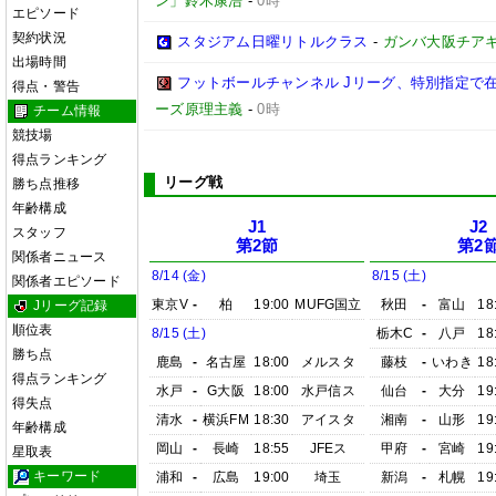
ン」鈴木康浩
-
0時
エピソード
契約状況
スタジアム日曜リトルクラス
-
ガンバ大阪チア
出場時間
フットボールチャンネル Jリーグ、特別指定で
得点・警告
ーズ原理主義
-
0時
チーム情報
競技場
得点ランキング
リーグ戦
勝ち点推移
年齢構成
J1
J2
スタッフ
第2節
第2
関係者ニュース
8/14 (金)
8/15 (土)
関係者エピソード
東京V
-
柏
19:00
MUFG国立
秋田
-
富山
18
Jリーグ記録
順位表
8/15 (土)
栃木C
-
八戸
18
勝ち点
鹿島
-
名古屋
18:00
メルスタ
藤枝
-
いわき
18
得点ランキング
水戸
-
G大阪
18:00
水戸信ス
仙台
-
大分
19
得失点
清水
-
横浜FM
18:30
アイスタ
湘南
-
山形
19
年齢構成
岡山
-
長崎
18:55
JFEス
甲府
-
宮崎
19
星取表
キーワード
浦和
-
広島
19:00
埼玉
新潟
-
札幌
19