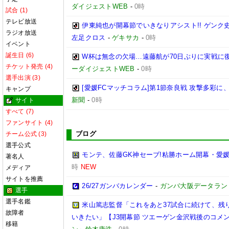
ダイジェストWEB
-
0時
試合 (1)
テレビ放送
伊東純也が開幕節でいきなりアシスト!! ゲン
ラジオ放送
左足クロス
-
ゲキサカ
-
0時
イベント
誕生日 (6)
W杯は無念の欠場…遠藤航が70日ぶりに実戦に復
チケット発売 (4)
ーダイジェストWEB
-
0時
選手出演 (3)
[愛媛FCマッチコラム]第1節奈良戦 攻撃多彩
キャンプ
新聞
-
0時
サイト
すべて (7)
ファンサイト (4)
ブログ
チーム公式 (3)
選手公式
モンテ、佐藤GK神セーブ!粘勝ホーム開幕・愛媛
著名人
時
NEW
メディア
サイトを推薦
26/27ガンバカレンダー
-
ガンバ大阪データランド(GA
選手
選手名鑑
米山篤志監督「これをあと37試合に続けて、残
故障者
いきたい」【J3開幕節 ツエーゲン金沢戦後のコメント】(
移籍