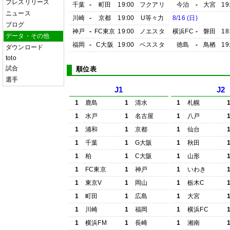
プレスリリース
千葉
-
町田
19:00
フクアリ
今治
-
大宮
19
ニュース
川崎
-
京都
19:00
U等々力
8/16 (日)
ブログ
神戸
-
FC東京
19:00
ノエスタ
横浜FC
-
磐田
18
データ・その他
福岡
-
C大阪
19:00
ベススタ
徳島
-
鳥栖
19
ダウンロード
toto
試合
順位表
選手
J1
J2
1
鹿島
1
清水
1
札幌
1
水戸
1
名古屋
1
八戸
1
浦和
1
京都
1
仙台
1
千葉
1
G大阪
1
秋田
1
柏
1
C大阪
1
山形
1
FC東京
1
神戸
1
いわき
1
東京V
1
岡山
1
栃木C
1
町田
1
広島
1
大宮
1
川崎
1
福岡
1
横浜FC
1
横浜FM
1
長崎
1
湘南