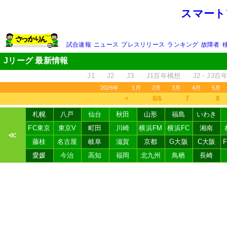
スマート
試合速報
ニュース
プレスリリース
ランキング
故障者
Jリーグ 最新情報
J1
J2
J3
J1百年構想
J2・J3百
2026年
1月
2月
3月
4月
5月
＜
8/6
7
8
札幌
八戸
仙台
秋田
山形
福島
いわき
FC東京
東京V
町田
川崎
横浜FM
横浜FC
湘南
≪
藤枝
名古屋
岐阜
滋賀
京都
G大阪
C大阪
愛媛
今治
高知
福岡
北九州
鳥栖
長崎