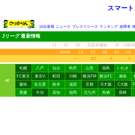
スマート
試合速報
ニュース
プレスリリース
ランキング
故障者
Jリーグ 最新情報
J1
J2
J3
J1百年構想
J2・J3百
2026年
1月
2月
3月
4月
5月
＜
8/3
4
5
札幌
八戸
仙台
秋田
山形
福島
いわき
FC東京
東京V
町田
川崎
横浜FM
横浜FC
湘南
≪
藤枝
名古屋
岐阜
滋賀
京都
G大阪
C大阪
愛媛
今治
高知
福岡
北九州
鳥栖
長崎