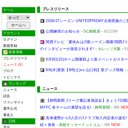
プレスリリース
チーム
2026/27シーズン UNITEDFRIDAY企画実施の
公開練習のお知らせ
-
SC相模原
-
6日23時
アカウント
ログイン
関西テレビ「夏休みはJ!新シーズン開幕!関西J
新規登録
のインタビューが放送されます!
-
セレッソ大阪
-
6
新着情報
プレスリリース
8月9日(日)ホーム開幕戦より新イベントがスター
ニュース (9)
8/6(木)更新【8/8(土)vs.山口戦】新グッズ情報
-
ブログ
トピックス
ランキング
ニュース
ニュース
試合
【静岡新聞 Jリーグ番記者座談会】きょう7日開
ファンサイト
MYFC 各チームの展望を語る!
-
静岡新聞
-
0時
NE
選手公式
著名人
高体連勢から5人目のJクラブ加入内定者が誕生!
日程
続々発表
-
高校サッカードットコム
-
0時
NEW
予定