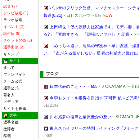
試合 (2)
バルサのフリック監督、マンチェスター・シティ
テレビ放送 (1)
報道[0:21]
-
日刊スポーツ
-
0時
NEW
ラジオ放送
イベント (2)
上田綺世「僕の原動力は家族です」モデル妻、
誕生日 (8)
る?」「素敵すぎる」「頑張れアヤセ!」と反響
-
デ
チケット発売 (6)
「めっちゃ速い」鹿島の守護神・早川友基、爆速
選手出演 (2)
い」「点が入る気がしない」驚異の判断力と飛び出
キャンプ
サイト
すべて
ブログ
ファンサイト
チーム公式
日本代表のこと・・・655
-
J OKAYAMA 
選手公式
著名人
今季もタイトル獲得を目指すFC町田ゼルビア黒
メディア
6日23時
サイトを推薦
選手
川村拓夢の復帰と栗原圭介の想い
-
SIGMACLU
選手名鑑
東京スカイツリーの特別ライティング「Jリーグ
故障者
23時
移籍