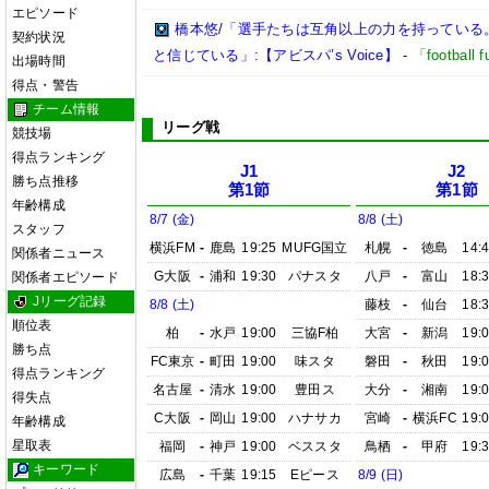
エピソード
橋本悠/「選手たちは互角以上の力を持っている
契約状況
と信じている」:【アビスパ’s Voice】
-
「footbal
出場時間
得点・警告
チーム情報
リーグ戦
競技場
得点ランキング
J1
J2
勝ち点推移
第1節
第1節
年齢構成
8/7 (金)
8/8 (土)
スタッフ
横浜FM
-
鹿島
19:25
MUFG国立
札幌
-
徳島
14:
関係者ニュース
G大阪
-
浦和
19:30
パナスタ
八戸
-
富山
18:
関係者エピソード
Jリーグ記録
8/8 (土)
藤枝
-
仙台
18:
順位表
柏
-
水戸
19:00
三協F柏
大宮
-
新潟
19:
勝ち点
FC東京
-
町田
19:00
味スタ
磐田
-
秋田
19:
得点ランキング
名古屋
-
清水
19:00
豊田ス
大分
-
湘南
19:
得失点
C大阪
-
岡山
19:00
ハナサカ
宮崎
-
横浜FC
19:
年齢構成
星取表
福岡
-
神戸
19:00
ベススタ
鳥栖
-
甲府
19:
キーワード
広島
-
千葉
19:15
Eピース
8/9 (日)