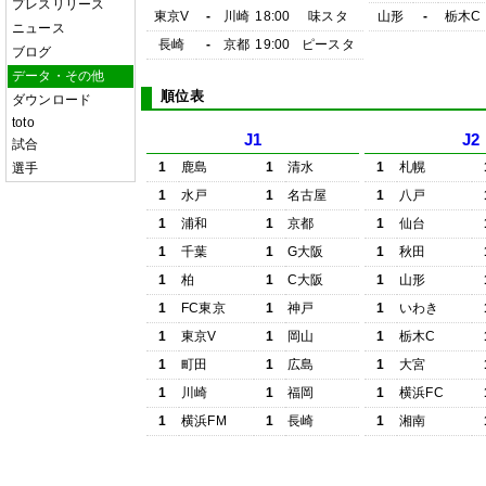
プレスリリース
東京V
-
川崎
18:00
味スタ
山形
-
栃木C
ニュース
長崎
-
京都
19:00
ピースタ
ブログ
データ・その他
順位表
ダウンロード
toto
J1
J2
試合
1
鹿島
1
清水
1
札幌
選手
1
水戸
1
名古屋
1
八戸
1
浦和
1
京都
1
仙台
1
千葉
1
G大阪
1
秋田
1
柏
1
C大阪
1
山形
1
FC東京
1
神戸
1
いわき
1
東京V
1
岡山
1
栃木C
1
町田
1
広島
1
大宮
1
川崎
1
福岡
1
横浜FC
1
横浜FM
1
長崎
1
湘南