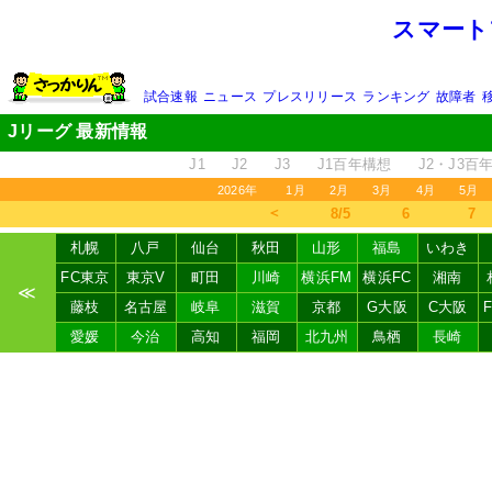
スマート
試合速報
ニュース
プレスリリース
ランキング
故障者
Jリーグ 最新情報
J1
J2
J3
J1百年構想
J2・J3百
2026年
1月
2月
3月
4月
5月
＜
8/5
6
7
札幌
八戸
仙台
秋田
山形
福島
いわき
FC東京
東京V
町田
川崎
横浜FM
横浜FC
湘南
≪
藤枝
名古屋
岐阜
滋賀
京都
G大阪
C大阪
愛媛
今治
高知
福岡
北九州
鳥栖
長崎