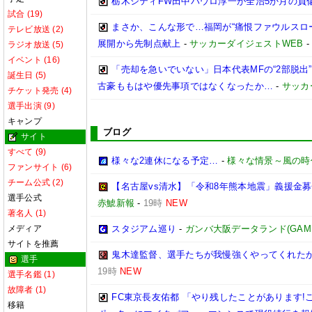
栃木シティFW田中パウロ淳一が全治5か月の負
試合 (19)
まさか、こんな形で…福岡が“痛恨ファウルスロ
テレビ放送 (2)
展開から先制点献上
-
サッカーダイジェストWEB
ラジオ放送 (5)
イベント (16)
「売却を急いでいない」日本代表MFの“2部脱
誕生日 (5)
古豪ももはや優先事項ではなくなったか…
-
サッカ
チケット発売 (4)
選手出演 (9)
キャンプ
ブログ
サイト
すべて (9)
様々な2連休になる予定…
-
様々な情景～風の時
ファンサイト (6)
チーム公式 (2)
【名古屋vs清水】「令和8年熊本地震」義援金
選手公式
赤鯱新報
-
19時
NEW
著名人 (1)
メディア
スタジアム巡り
-
ガンバ大阪データランド(GAMBA O
サイトを推薦
鬼木達監督、選手たちが我慢強くやってくれた
選手
19時
NEW
選手名鑑 (1)
故障者 (1)
FC東京長友佑都 「やり残したことがあります!
移籍