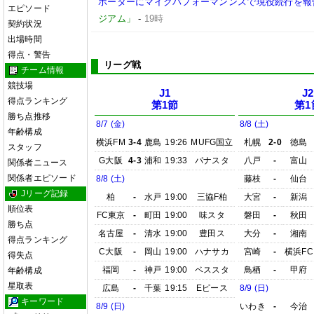
ポーターにマイクパフォーマンンスで現役続行を報
エピソード
ジアム」
-
19時
契約状況
出場時間
得点・警告
リーグ戦
チーム情報
競技場
J1
J2
得点ランキング
第1節
第1
勝ち点推移
8/7 (金)
8/8 (土)
年齢構成
横浜FM
3-4
鹿島
19:26
MUFG国立
札幌
2-0
徳島
スタッフ
G大阪
4-3
浦和
19:33
パナスタ
八戸
-
富山
関係者ニュース
関係者エピソード
8/8 (土)
藤枝
-
仙台
Jリーグ記録
柏
-
水戸
19:00
三協F柏
大宮
-
新潟
順位表
FC東京
-
町田
19:00
味スタ
磐田
-
秋田
勝ち点
名古屋
-
清水
19:00
豊田ス
大分
-
湘南
得点ランキング
C大阪
-
岡山
19:00
ハナサカ
宮崎
-
横浜FC
得失点
福岡
-
神戸
19:00
ベススタ
鳥栖
-
甲府
年齢構成
星取表
広島
-
千葉
19:15
Eピース
8/9 (日)
キーワード
8/9 (日)
いわき
-
今治