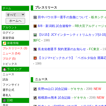
プレスリリース
チーム
田中パウロ淳一選手の負傷について
-
栃木シテ
8/8・新潟戦 試合速報中
-
RB大宮アルディージ
アカウント
ログイン
【U-15】JCYインターシティトリムカップ(U-1
新規登録
雅FC
-
19時
新着情報
プレスリリース (3)
長友佑都選手 契約更新のお知らせ
-
FC東京
-
1
ニュース (54)
【コジマ×ビックカメラ】「ベガルタ仙台 開幕
ブログ (5)
-
19時
トピックス
ランキング
ニュース
ニュース
試合
ファンサイト
長野vs山口 試合記録
-
ゲキサカ
-
20時
NEW
選手公式
著名人
相模原vs熊本 試合記録
-
ゲキサカ
-
20時
NEW
日程
予定