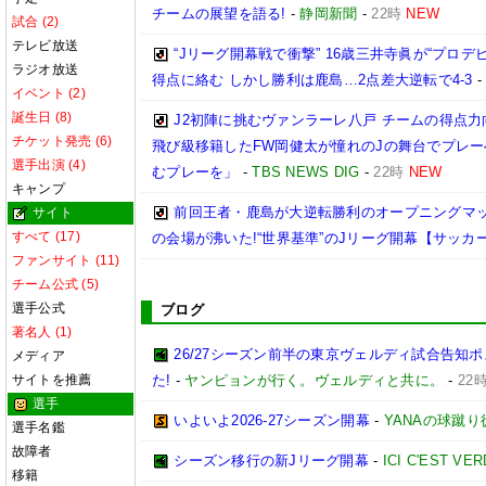
チームの展望を語る!
-
静岡新聞
-
22時
NEW
試合 (2)
テレビ放送
“Jリーグ開幕戦で衝撃” 16歳三井寺眞が“プロ
ラジオ放送
得点に絡む しかし勝利は鹿島…2点差大逆転で4-3
イベント (2)
誕生日 (8)
J2初陣に挑むヴァンラーレ八戸 チームの得点力向
チケット発売 (6)
飛び級移籍したFW岡健太が憧れのJの舞台でプレー
選手出演 (4)
むプレーを」
-
TBS NEWS DIG
-
22時
NEW
キャンプ
前回王者・鹿島が大逆転勝利のオープニングマッ
サイト
すべて (17)
の会場が沸いた!“世界基準”のJリーグ開幕【サッカ
ファンサイト (11)
チーム公式 (5)
選手公式
ブログ
著名人 (1)
26/27シーズン前半の東京ヴェルディ試合告知
メディア
サイトを推薦
た!
-
ヤンピョンが行く。ヴェルディと共に。
-
22
選手
いよいよ2026-27シーズン開幕
-
YANAの球蹴
選手名鑑
故障者
シーズン移行の新Jリーグ開幕
-
ICI C'EST VE
移籍