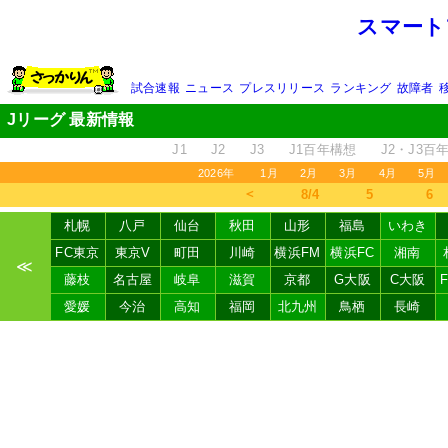
スマート
試合速報
ニュース
プレスリリース
ランキング
故障者
Jリーグ 最新情報
J1
J2
J3
J1百年構想
J2・J3百
2026年
1月
2月
3月
4月
5月
＜
8/4
5
6
札幌
八戸
仙台
秋田
山形
福島
いわき
FC東京
東京V
町田
川崎
横浜FM
横浜FC
湘南
≪
藤枝
名古屋
岐阜
滋賀
京都
G大阪
C大阪
愛媛
今治
高知
福岡
北九州
鳥栖
長崎