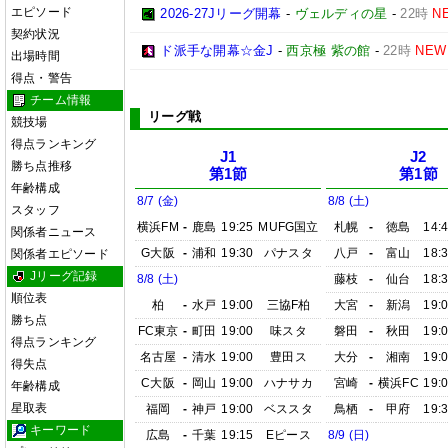
エピソード
2026-27Jリーグ開幕
-
ヴェルディの星
-
22時
N
契約状況
ド派手な開幕☆金J
-
西京極 紫の館
-
22時
NEW
出場時間
得点・警告
チーム情報
リーグ戦
競技場
得点ランキング
J1
J2
勝ち点推移
第1節
第1節
年齢構成
8/7 (金)
8/8 (土)
スタッフ
横浜FM
-
鹿島
19:25
MUFG国立
札幌
-
徳島
14:
関係者ニュース
G大阪
-
浦和
19:30
パナスタ
八戸
-
富山
18:
関係者エピソード
Jリーグ記録
8/8 (土)
藤枝
-
仙台
18:
順位表
柏
-
水戸
19:00
三協F柏
大宮
-
新潟
19:
勝ち点
FC東京
-
町田
19:00
味スタ
磐田
-
秋田
19:
得点ランキング
名古屋
-
清水
19:00
豊田ス
大分
-
湘南
19:
得失点
C大阪
-
岡山
19:00
ハナサカ
宮崎
-
横浜FC
19:
年齢構成
星取表
福岡
-
神戸
19:00
ベススタ
鳥栖
-
甲府
19:
キーワード
広島
-
千葉
19:15
Eピース
8/9 (日)