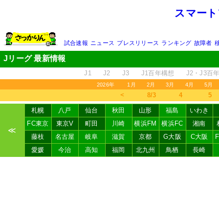
スマート
試合速報
ニュース
プレスリリース
ランキング
故障者
Jリーグ 最新情報
J1
J2
J3
J1百年構想
J2・J3百
2026年
1月
2月
3月
4月
5月
＜
8/3
4
5
札幌
八戸
仙台
秋田
山形
福島
いわき
FC東京
東京V
町田
川崎
横浜FM
横浜FC
湘南
≪
藤枝
名古屋
岐阜
滋賀
京都
G大阪
C大阪
愛媛
今治
高知
福岡
北九州
鳥栖
長崎