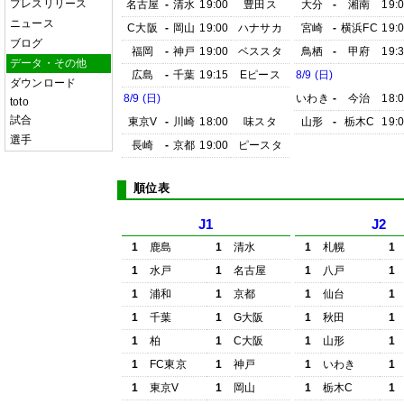
プレスリリース
名古屋
-
清水
19:00
豊田ス
大分
-
湘南
19:
ニュース
C大阪
-
岡山
19:00
ハナサカ
宮崎
-
横浜FC
19:
ブログ
福岡
-
神戸
19:00
ベススタ
鳥栖
-
甲府
19:
データ・その他
広島
-
千葉
19:15
Eピース
8/9 (日)
ダウンロード
8/9 (日)
いわき
-
今治
18:
toto
試合
東京V
-
川崎
18:00
味スタ
山形
-
栃木C
19:
選手
長崎
-
京都
19:00
ピースタ
順位表
J1
J2
1
鹿島
1
清水
1
札幌
1
1
水戸
1
名古屋
1
八戸
1
1
浦和
1
京都
1
仙台
1
1
千葉
1
G大阪
1
秋田
1
1
柏
1
C大阪
1
山形
1
1
FC東京
1
神戸
1
いわき
1
1
東京V
1
岡山
1
栃木C
1