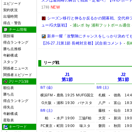
ズンは最高峰の舞台で残留・定着へ」【HHレポー
エピソード
17時
NEW
契約状況
出場時間
シーズン移行と伸るか反るかの開幕戦、交代枠
得点・警告
ュー/G大阪戦】
-
浦レポ by 浦和フットボール通信
チーム情報
競技場
新井一耀「攻撃陣にチャンスをしっかり決めて
得点ランキング
【26-27.J1第1節 長崎対京都】試合前コメント
-
長
勝ち点推移
年齢構成
スタッフ
リーグ戦
関係者ニュース
J1
J2
関係者エピソード
第1節
第1節
Jリーグ記録
8/7 (金)
8/8 (土)
順位表
勝ち点
横浜FM
-
鹿島
19:25
MUFG国立
札幌
-
徳島
14:
得点ランキング
G大阪
-
浦和
19:30
パナスタ
八戸
-
富山
18:
得失点
8/8 (土)
藤枝
-
仙台
18:
年齢構成
柏
-
水戸
19:00
三協F柏
大宮
-
新潟
19:
星取表
FC東京
-
町田
19:00
味スタ
磐田
-
秋田
19:
キーワード