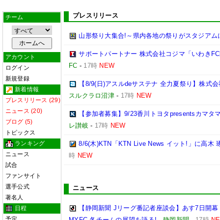
プレスリリース
チーム
山形祭り大集合!～県内各地の祭りがスタジアム
サポートパートナー 株式会社コジマ「いわきF
アカウント
FC
-
17時
NEW
ログイン
新規登録
【8/9(日)アスルdeサステナ 全力夏祭り】株
新着情報
スルクラロ沼津
-
17時
NEW
プレスリリース (29)
ニュース (20)
【参加者募集】9/23香川トヨタpresentsカマ
ブログ (5)
レ讃岐
-
17時
NEW
トピックス
ランキング
8/6(木)KTN「KTN Live News イット!」に高木
ニュース
時
NEW
試合
ファンサイト
選手公式
ニュース
著名人
【静岡新聞 Jリーグ番記者座談会】あす7日開幕
日程
予定
MYFC 各チームの展望を語る!
-
静岡新聞
-
17時
N