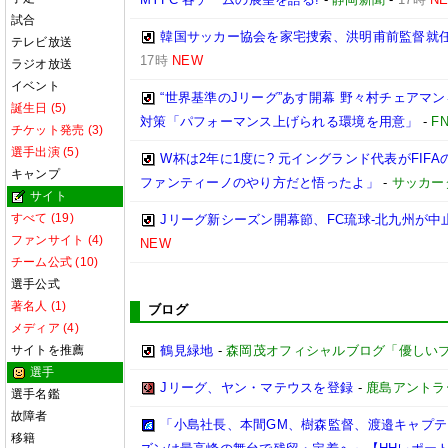
試合
韓国サッカー協会を家宅捜索、洪明甫前監督就
テレビ放送
17時
NEW
ラジオ放送
イベント
“世界基準のJリーグ”あす開幕 野々村チェアマン
誕生日 (5)
対策「パフォーマンス上げられる環境を用意」
-
F
チケット発売 (3)
選手出演 (5)
W杯は2年に1度に? 元イングランド代表がFI
キャンプ
ファンティーノのやり方だと悟ったよ」
-
サッカー
サイト
すべて (19)
Jリーグ新シーズン開幕節、FC琉球-北九州が中止
ファンサイト (4)
NEW
チーム公式 (10)
選手公式
著名人 (1)
ブログ
メディア (4)
サイトを推薦
鶴見緑地
-
森岡茂オフィシャルブログ「優しいブログ」
選手
Jリーグ、ヤン・マテウスを登録
-
鹿島アントラ
選手名鑑
故障者
「小島社長、本間GM、樹森監督、渡邉キャプテン
移籍