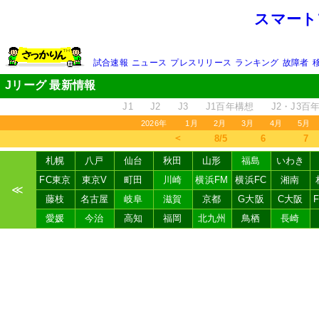
スマート
試合速報
ニュース
プレスリリース
ランキング
故障者
Jリーグ 最新情報
J1
J2
J3
J1百年構想
J2・J3百
2026年
1月
2月
3月
4月
5月
＜
8/5
6
7
札幌
八戸
仙台
秋田
山形
福島
いわき
FC東京
東京V
町田
川崎
横浜FM
横浜FC
湘南
≪
藤枝
名古屋
岐阜
滋賀
京都
G大阪
C大阪
愛媛
今治
高知
福岡
北九州
鳥栖
長崎