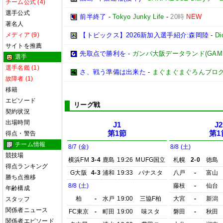
チーム公式 (4)
選手公式
前半終了
-
Tokyo Junky Life
-
20時
NEW
著名人
メディア (9)
【トピックス】2026新加入選手紹介:森岡陸
-
D
サイトを推薦
先取点で勝利を
-
ガンバ大阪データランド(GAMBA O
選手
選手名鑑 (1)
さ、戦う準備は出来た
-
まぐまぐまぐろんブロ
故障者 (1)
移籍
エピソード
リーグ戦
契約状況
出場時間
J1
J2
第1節
第1
得点・警告
チーム情報
8/7 (金)
8/8 (土)
競技場
横浜FM
3-4
鹿島
19:26
MUFG国立
札幌
2-0
徳島
得点ランキング
G大阪
4-3
浦和
19:33
パナスタ
八戸
-
富山
勝ち点推移
8/8 (土)
藤枝
-
仙台
年齢構成
柏
-
水戸
19:00
三協F柏
大宮
-
新潟
スタッフ
関係者ニュース
FC東京
-
町田
19:00
味スタ
磐田
-
秋田
関係者エピソード