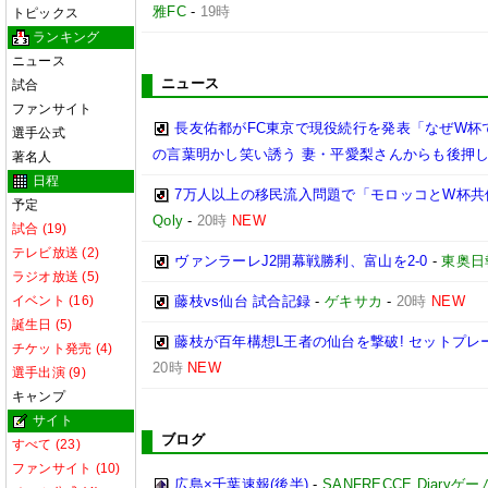
雅FC
-
19時
トピックス
ランキング
ニュース
ニュース
試合
ファンサイト
長友佑都がFC東京で現役続行を発表「なぜW杯で
選手公式
の言葉明かし笑い誘う 妻・平愛梨さんからも後押
著名人
日程
7万人以上の移民流入問題で「モロッコとW杯
予定
Qoly
-
20時
NEW
試合 (19)
テレビ放送 (2)
ヴァンラーレJ2開幕戦勝利、富山を2-0
-
東奥日
ラジオ放送 (5)
イベント (16)
藤枝vs仙台 試合記録
-
ゲキサカ
-
20時
NEW
誕生日 (5)
藤枝が百年構想L王者の仙台を撃破! セットプレ
チケット発売 (4)
20時
NEW
選手出演 (9)
キャンプ
サイト
ブログ
すべて (23)
ファンサイト (10)
広島×千葉速報(後半)
-
SANFRECCE Diaryゲ