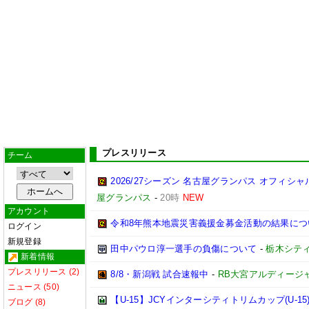
プレスリリース
チーム
2026/27シーズン 名古屋グランパス オフィシャル
屋グランパス
-
20時
NEW
アカウント
令和8年熊本地震災害義援金募金活動の結果につ
ログイン
新規登録
田中パウロ淳一選手の負傷について
-
栃木シテ
新着情報
プレスリリース (2)
8/8・新潟戦 試合速報中
-
RB大宮アルディージ
ニュース (50)
【U-15】JCYインターシティトリムカップ(U-1
ブログ (8)