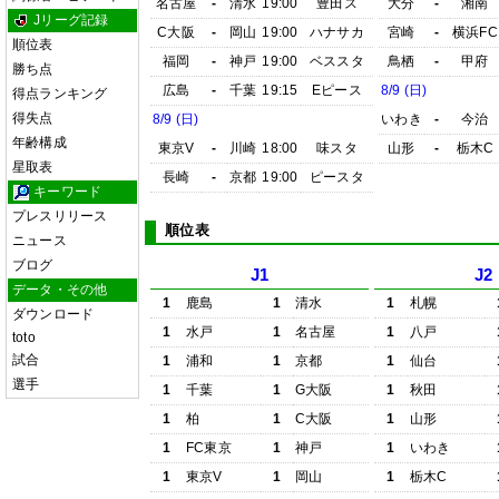
名古屋
-
清水
19:00
豊田ス
大分
-
湘南
Jリーグ記録
C大阪
-
岡山
19:00
ハナサカ
宮崎
-
横浜FC
順位表
福岡
-
神戸
19:00
ベススタ
鳥栖
-
甲府
勝ち点
広島
-
千葉
19:15
Eピース
8/9 (日)
得点ランキング
得失点
8/9 (日)
いわき
-
今治
年齢構成
東京V
-
川崎
18:00
味スタ
山形
-
栃木C
星取表
長崎
-
京都
19:00
ピースタ
キーワード
プレスリリース
順位表
ニュース
ブログ
J1
J2
データ・その他
1
鹿島
1
清水
1
札幌
ダウンロード
1
水戸
1
名古屋
1
八戸
toto
試合
1
浦和
1
京都
1
仙台
選手
1
千葉
1
G大阪
1
秋田
1
柏
1
C大阪
1
山形
1
FC東京
1
神戸
1
いわき
1
東京V
1
岡山
1
栃木C