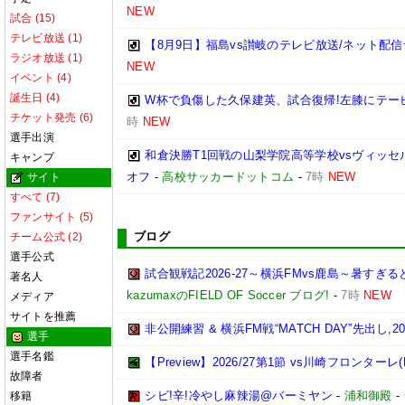
NEW
試合 (15)
テレビ放送 (1)
【8月9日】福島vs讃岐のテレビ放送/ネット配信
ラジオ放送 (1)
NEW
イベント (4)
誕生日 (4)
W杯で負傷した久保建英、試合復帰!左膝にテー
チケット発売 (6)
時
NEW
選手出演
和倉決勝T1回戦の山梨学院高等学校vsヴィッセル
キャンプ
オフ
-
高校サッカードットコム
-
7時
NEW
サイト
すべて (7)
ファンサイト (5)
ブログ
チーム公式 (2)
選手公式
試合観戦記2026-27～横浜FMvs鹿島～暑す
著名人
kazumaxのFIELD OF Soccer ブログ!
-
7時
NEW
メディア
サイトを推薦
非公開練習 & 横浜FM戦“MATCH DAY”先出し,2026
選手
選手名鑑
【Preview】2026/27第1節 vs川崎フロンターレ(
故障者
シビ!辛!冷やし麻辣湯@バーミヤン
-
浦和御殿
-
移籍