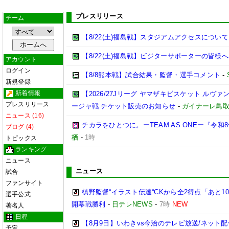
プレスリリース
チーム
【8/22(土)福島戦】スタジアムアクセスについて
【8/22(土)福島戦】ビジターサポーターの皆様へ
アカウント
ログイン
【8/8熊本戦】試合結果・監督・選手コメント
-
新規登録
新着情報
【2026/27Jリーグ ヤマザキビスケット ルヴァン
プレスリリース
ージャ戦 チケット販売のお知らせ
-
ガイナーレ鳥
ニュース (16)
チカラをひとつに。ーTEAM AS ONEー『令
ブログ (4)
栖
-
1時
トピックス
ランキング
ニュース
ニュース
試合
ファンサイト
槙野監督“イラスト伝達“CKから全2得点「あと1
選手公式
開幕戦勝利
-
日テレNEWS
-
7時
NEW
著名人
日程
【8月9日】いわきvs今治のテレビ放送/ネット配
予定