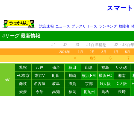
スマート
試合速報
ニュース
プレスリリース
ランキング
故障者
Jリーグ 最新情報
J1
J2
J3
J1百年構想
J2・J3百
2026年
1月
2月
3月
4月
5月
＜
8/5
6
7
札幌
八戸
仙台
秋田
山形
福島
いわき
FC東京
東京V
町田
川崎
横浜FM
横浜FC
湘南
≪
藤枝
名古屋
岐阜
滋賀
京都
G大阪
C大阪
愛媛
今治
高知
福岡
北九州
鳥栖
長崎