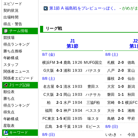
エピソード
第1節 A 福島戦をプレビューっぽく。
-
がめが
契約状況
出場時間
得点・警告
リーグ戦
チーム情報
競技場
J1
J2
得点ランキング
第1節
第1
勝ち点推移
8/7 (金)
8/8 (土)
年齢構成
横浜FM
3-4
鹿島
19:26
MUFG国立
札幌
2-0
徳島
スタッフ
G大阪
4-3
浦和
19:33
パナスタ
八戸
2-0
富山
関係者ニュース
関係者エピソード
8/8 (土)
藤枝
2-0
仙台
Jリーグ記録
名古屋
0-1
清水
19:03
豊田ス
大宮
1-0
新潟
順位表
C大阪
2-1
岡山
19:03
ハナサカ
磐田
1-1
秋田
勝ち点
柏
2-1
水戸
19:04
三協F柏
宮崎
0-1
横浜FC
得点ランキング
福岡
0-1
神戸
19:04
ベススタ
大分
0-1
湘南
得失点
FC東京
1-5
町田
19:05
味スタ
鳥栖
2-0
甲府
年齢構成
星取表
広島
3-0
千葉
19:19
Eピース
8/9 (日)
キーワード
8/9 (日)
いわき
-
今治