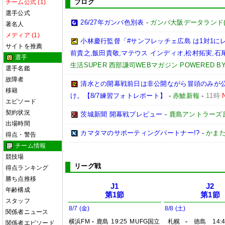
ブログ
チーム公式 (1)
選手公式
26/27年ガンバ色別表
-
ガンバ大阪データランド(GAM
著名人
メディア (1)
小林慶行監督「#サンフレッチェ広島 は1対1
サイトを推薦
前貴之,飯田貴敬,マテウス インディオ,松村拓実,石尾陸
選手
生活SUPER 西部謙司WEBマガジン POWERED BY 
選手名鑑
故障者
清水との開幕戦前日は非公開ながら冒頭のみが
移籍
け。【8/7練習フォトレポート】
-
赤鯱新報
-
11時
エピソード
契約状況
茨城新聞 開幕戦プレビュー
-
鹿島アントラーズ
出場時間
カマタマのサポーティングパートナー!?
-
かまた
得点・警告
チーム情報
競技場
リーグ戦
得点ランキング
勝ち点推移
J1
J2
年齢構成
第1節
第1節
スタッフ
8/7 (金)
8/8 (土)
関係者ニュース
横浜FM
-
鹿島
19:25
MUFG国立
札幌
-
徳島
14:
関係者エピソード