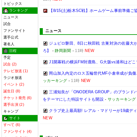
トピックス
ランキング
【8/15(土)栃木SC戦】ホームゲーム事前準備
ニュース
試合
ファンサイト
ニュース
選手公式
ジュビロ磐田、8日に秋田戦 古巣対決の佐藤大
著名人
ろ】
-
静岡新聞
-
11時
NEW
日程
予定
J1開幕戦の横浜FM対鹿島、G大阪vs浦和はどこ
試合 (2)
テレビ放送 (1)
岡山加入内定のロス五輪世代MF小倉幸成が負傷
ラジオ放送
ッカーキング
-
11時
NEW
イベント (2)
誕生日 (8)
三浦知良が「ONODERA GROUP」のブラン
チケット発売 (6)
をテーマにした特設サイトも開設
-
サッカーキング
選手出演 (2)
クラブ史上最高額! レアル・マドリーが19歳デ
キャンプ
NEW
サイト
すべて (6)
ファンサイト (4)