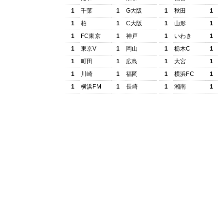
1
千葉
1
G大阪
1
秋田
1
1
柏
1
C大阪
1
山形
1
1
FC東京
1
神戸
1
いわき
1
1
東京V
1
岡山
1
栃木C
1
1
町田
1
広島
1
大宮
1
1
川崎
1
福岡
1
横浜FC
1
1
横浜FM
1
長崎
1
湘南
1