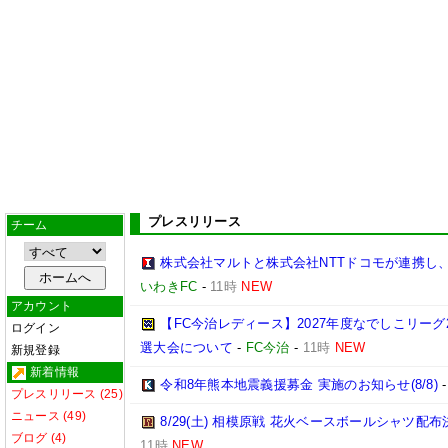
プレスリリース
チーム
株式会社マルトと株式会社NTTドコモが連携し
いわきFC
-
11時
NEW
アカウント
【FC今治レディース】2027年度なでしこリー
ログイン
選大会について
-
FC今治
-
11時
NEW
新規登録
新着情報
令和8年熊本地震義援募金 実施のお知らせ(8/8)
プレスリリース (25)
ニュース (49)
8/29(土) 相模原戦 花火ベースボールシャツ配布決
ブログ (4)
11時
NEW