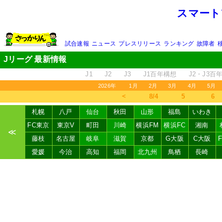
スマート
試合速報
ニュース
プレスリリース
ランキング
故障者
Jリーグ 最新情報
J1
J2
J3
J1百年構想
J2・J3百
2026年
1月
2月
3月
4月
5月
＜
8/4
5
6
札幌
八戸
仙台
秋田
山形
福島
いわき
FC東京
東京V
町田
川崎
横浜FM
横浜FC
湘南
≪
藤枝
名古屋
岐阜
滋賀
京都
G大阪
C大阪
愛媛
今治
高知
福岡
北九州
鳥栖
長崎