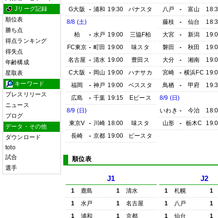
Jリーグ記録
G大阪
-
浦和
19:30
パナスタ
八戸
-
富山
18:
順位表
8/8 (土)
藤枝
-
仙台
18:
勝ち点
柏
-
水戸
19:00
三協F柏
大宮
-
新潟
19:
得点ランキング
FC東京
-
町田
19:00
味スタ
磐田
-
秋田
19:
得失点
名古屋
-
清水
19:00
豊田ス
大分
-
湘南
19:
年齢構成
C大阪
-
岡山
19:00
ハナサカ
宮崎
-
横浜FC
19:
星取表
キーワード
福岡
-
神戸
19:00
ベススタ
鳥栖
-
甲府
19:
プレスリリース
広島
-
千葉
19:15
Eピース
8/9 (日)
ニュース
8/9 (日)
いわき
-
今治
18:
ブログ
東京V
-
川崎
18:00
味スタ
山形
-
栃木C
19:
データ・その他
長崎
-
京都
19:00
ピースタ
ダウンロード
toto
試合
順位表
選手
J1
J2
1
鹿島
1
清水
1
札幌
1
1
水戸
1
名古屋
1
八戸
1
1
浦和
1
京都
1
仙台
1