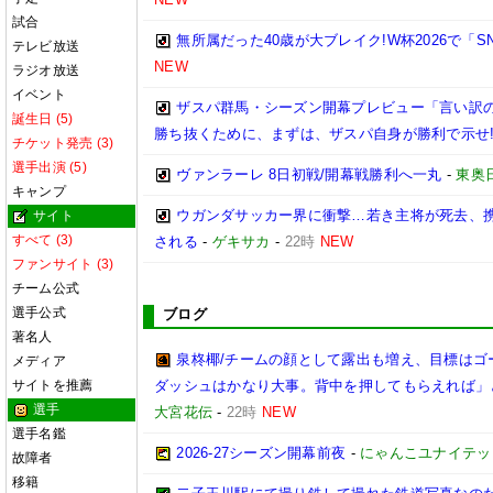
試合
無所属だった40歳が大ブレイク!W杯2026で「
テレビ放送
NEW
ラジオ放送
イベント
ザスパ群馬・シーズン開幕プレビュー「言い訳
誕生日 (5)
勝ち抜くために、まずは、ザスパ自身が勝利で示せ
チケット発売 (3)
選手出演 (5)
ヴァンラーレ 8日初戦/開幕戦勝利へ一丸
-
東奥
キャンプ
ウガンダサッカー界に衝撃…若き主将が死去、
サイト
すべて (3)
される
-
ゲキサカ
-
22時
NEW
ファンサイト (3)
チーム公式
選手公式
ブログ
著名人
泉柊椰/チームの顔として露出も増え、目標はゴ
メディア
サイトを推薦
ダッシュはかなり大事。背中を押してもらえれば」
選手
大宮花伝
-
22時
NEW
選手名鑑
2026‐27シーズン開幕前夜
-
にゃんこユナイテッ
故障者
移籍