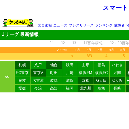
スマート
試合速報
ニュース
プレスリリース
ランキング
故障者
Jリーグ 最新情報
J1
J2
J3
J1百年構想
J2・J3百
2026年
1月
2月
3月
4月
5月
＜
8/3
4
5
札幌
八戸
仙台
秋田
山形
福島
いわき
FC東京
東京V
町田
川崎
横浜FM
横浜FC
湘南
≪
藤枝
名古屋
岐阜
滋賀
京都
G大阪
C大阪
愛媛
今治
高知
福岡
北九州
鳥栖
長崎