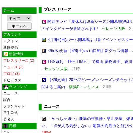
プレスリリース
チーム
関西テレビ「夏休みはJ!新シーズン開幕!関西J
のインタビューが放送されます!
-
セレッソ大阪
-
2
アカウント
8月9日(日)ホーム開幕戦より新イベントがスター
ログイン
新規登録
8/6(木)更新【8/8(土)vs.山口戦】新グッズ情報
-
新着情報
プレスリリース (2)
TBS系列「THE TIME,」で横山 夢樹選手、
ニュース (7)
-
セレッソ大阪
-
21時
ブログ (3)
【8/6更新】2026/27シーズン シーズンチケ
トピックス
ランキング
関するご案内
-
横浜F・マリノス
-
21時
ニュース
試合
ファンサイト
ニュース
選手公式
「めっちゃ速い」鹿島の守護神・早川友基、爆速
著名人
い」「点が入る気がしない」驚異の判断力と飛び出
日程
予定
NEW