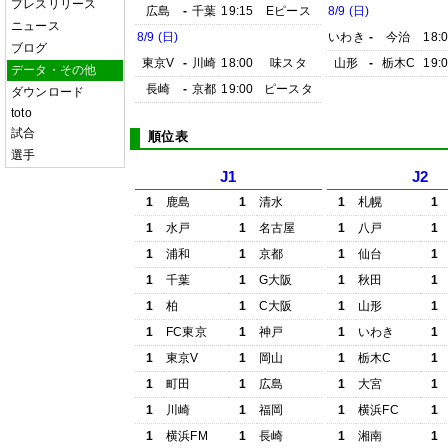
プレスリリース
広島
-
千葉
19:15
Eピース
8/9 (日)
ニュース
8/9 (日)
いわき
-
今治
18:
ブログ
東京V
-
川崎
18:00
味スタ
山形
-
栃木C
19:
データ・その他
長崎
-
京都
19:00
ピースタ
ダウンロード
toto
試合
順位表
選手
J1
J2
1
鹿島
1
清水
1
札幌
1
1
水戸
1
名古屋
1
八戸
1
1
浦和
1
京都
1
仙台
1
1
千葉
1
G大阪
1
秋田
1
1
柏
1
C大阪
1
山形
1
1
FC東京
1
神戸
1
いわき
1
1
東京V
1
岡山
1
栃木C
1
1
町田
1
広島
1
大宮
1
1
川崎
1
福岡
1
横浜FC
1
1
横浜FM
1
長崎
1
湘南
1