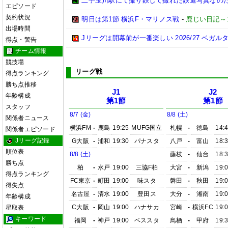
二子玉川駅にて撮り鉄して撮れた鉄道写真なのだ!! (20
エピソード
契約状況
明日は第1節 横浜F・マリノス戦
-
鹿じい日記～
出場時間
Jリーグは開幕前が一番楽しい 2026/27 ベガル
得点・警告
チーム情報
競技場
リーグ戦
得点ランキング
勝ち点推移
J1
J2
年齢構成
第1節
第1節
スタッフ
8/7 (金)
8/8 (土)
関係者ニュース
横浜FM
-
鹿島
19:25
MUFG国立
札幌
-
徳島
14:
関係者エピソード
Jリーグ記録
G大阪
-
浦和
19:30
パナスタ
八戸
-
富山
18:
順位表
8/8 (土)
藤枝
-
仙台
18:
勝ち点
柏
-
水戸
19:00
三協F柏
大宮
-
新潟
19:
得点ランキング
FC東京
-
町田
19:00
味スタ
磐田
-
秋田
19:
得失点
名古屋
-
清水
19:00
豊田ス
大分
-
湘南
19:
年齢構成
C大阪
-
岡山
19:00
ハナサカ
宮崎
-
横浜FC
19:
星取表
キーワード
福岡
-
神戸
19:00
ベススタ
鳥栖
-
甲府
19: