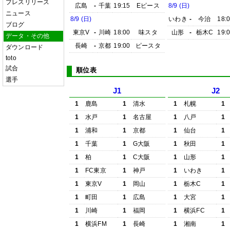
プレスリリース
広島
-
千葉
19:15
Eピース
8/9 (日)
ニュース
8/9 (日)
いわき
-
今治
18:
ブログ
東京V
-
川崎
18:00
味スタ
山形
-
栃木C
19:
データ・その他
長崎
-
京都
19:00
ピースタ
ダウンロード
toto
試合
順位表
選手
J1
J2
1
鹿島
1
清水
1
札幌
1
1
水戸
1
名古屋
1
八戸
1
1
浦和
1
京都
1
仙台
1
1
千葉
1
G大阪
1
秋田
1
1
柏
1
C大阪
1
山形
1
1
FC東京
1
神戸
1
いわき
1
1
東京V
1
岡山
1
栃木C
1
1
町田
1
広島
1
大宮
1
1
川崎
1
福岡
1
横浜FC
1
1
横浜FM
1
長崎
1
湘南
1