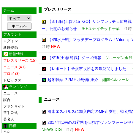
プレスリリース
チーム
【8月8日(土)19:15 K/O】サンフレッチェ
ー」公開のお知らせ
-
JEFユナイテッド千葉
-
21時
アカウント
【8/8水戸戦】マッチデープログラム『Vitoria』V
ログイン
21時
NEW
新規登録
新着情報
【8/15(土)福島戦】グッズ情報
-
ツエーゲン金沢
プレスリリース (15)
ニュース (41)
【レポート】金沢市役所を表敬訪問しました!
-
ブログ (3)
起湘転結 ? 7MF 小野瀬 康介
-
湘南ベルマーレ
トピックス
ランキング
ニュース
ニュース
試合
ファンサイト
清水エスパルスに加入内定のMF辻友翔、特別指
選手公式
著名人
2017年以来のJ1昇格を目指すヴァンフォーレ
日程
NEWS DIG
-
21時
NEW
予定