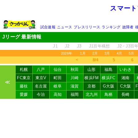
スマート
試合速報
ニュース
プレスリリース
ランキング
故障者
Jリーグ 最新情報
J1
J2
J3
J1百年構想
J2・J3百
2026年
1月
2月
3月
4月
5月
＜
8/4
5
6
札幌
八戸
仙台
秋田
山形
福島
いわき
FC東京
東京V
町田
川崎
横浜FM
横浜FC
湘南
≪
藤枝
名古屋
岐阜
滋賀
京都
G大阪
C大阪
愛媛
今治
高知
福岡
北九州
鳥栖
長崎