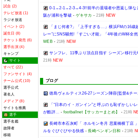
試合 (2)
0-1→2-1→2-3→4-3!!前半の退場者や恩
テレビ放送 (1)
阪が浦和を撃破
-
ゲキサカ
-
21時
NEW
ラジオ放送
イベント (2)
「まじ何者?」「上手すぎる…」横浜FMの16歳
誕生日 (8)
レー”にSNS騒然!「すごい才能」「4年後のW杯全
チケット発売 (6)
WEB
-
21時
NEW
選手出演 (4)
サンフレ、11季ぶり頂点目指す シーズン移行
キャンプ
21時
NEW
サイト
すべて (22)
ファンサイト (4)
ブログ
チーム公式 (10)
選手公式
徳島ヴォルティス26-27シーズン陣容(監督&チー
著名人
メディア (8)
「“日本のイ・ガンイン”と呼ぶのも恥ずかしいレ
サイトを推薦
が酷評…
-
footballnet【サッカーまとめ】
-
21時
N
選手
選手名鑑
長崎市本石灰町「 ホルモン冬月 思案橋横丁店 
故障者
ルをぐびぐびやる快感
-
長崎ペンギン日和
-
21時
N
移籍