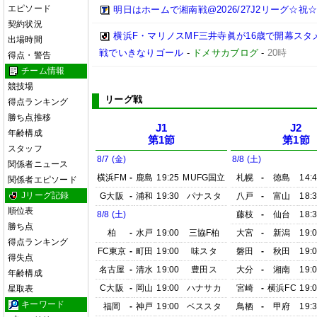
エピソード
明日はホームで湘南戦@2026/27J2リーグ☆祝☆開
契約状況
横浜F・マリノスMF三井寺眞が16歳で開幕スタ
出場時間
戦でいきなりゴール
-
ドメサカブログ
-
20時
得点・警告
チーム情報
競技場
リーグ戦
得点ランキング
勝ち点推移
J1
J2
年齢構成
第1節
第1節
スタッフ
8/7 (金)
8/8 (土)
関係者ニュース
横浜FM
-
鹿島
19:25
MUFG国立
札幌
-
徳島
14:
関係者エピソード
Jリーグ記録
G大阪
-
浦和
19:30
パナスタ
八戸
-
富山
18:
順位表
8/8 (土)
藤枝
-
仙台
18:
勝ち点
柏
-
水戸
19:00
三協F柏
大宮
-
新潟
19:
得点ランキング
FC東京
-
町田
19:00
味スタ
磐田
-
秋田
19:
得失点
名古屋
-
清水
19:00
豊田ス
大分
-
湘南
19:
年齢構成
C大阪
-
岡山
19:00
ハナサカ
宮崎
-
横浜FC
19:
星取表
キーワード
福岡
-
神戸
19:00
ベススタ
鳥栖
-
甲府
19: